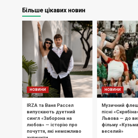
Більше цікавих новин
НОВИНИ
НОВИНИ
IRZA та Ваня Рассел
Музичний флеш
випускають дуетний
пісні «Скрябіна
сингл «Заборона на
Львова — до в
любов» — історію про
фільму «Кузьма
почуття, які неможливо
веселий»
зупинити