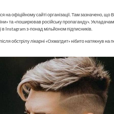
я на офіційному сайті організації. Там зазначено, що 
раїни» та «поширював російську пропаганду». Укладача
і в Instagram з-понад мільйоном підписників.
після обстрілу лікарні «Охматдит» нібито натякнув на