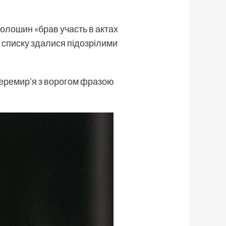
Волошин «брав участь в актах
м списку здалися підозрілими
 перемир’я з ворогом фразою