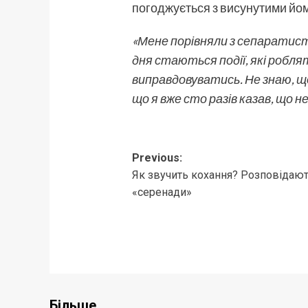
погоджується з висунутими йо
«Мене порівняли з сепаратисто
дня стаються події, які роблят
виправдовуватись. Не знаю, що 
що я вже сто разів казав, що не
Post
Previous:
Як звучить кохання? Розповідают
navigation
«серенади»
Більше