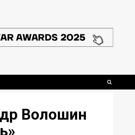
ндр Волошин
ь»