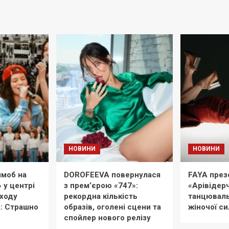
НОВИНИ
НОВИНИ
моб на
DOROFEEVA повернулася
FAYA през
» у центрі
з прем’єрою «747»:
«Арівідерч
иходу
рекордна кількість
танцюваль
: Страшно
образів, оголені сцени та
жіночої си
спойлер нового релізу