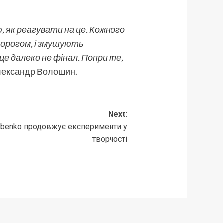
ю, як реагувати на це. Кожного
 ворогом, і змушують
 це далеко не фінал. Попри те,
ександр Волошин
.
Next:
lubenko продовжує експерименти у
творчості