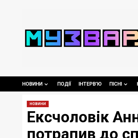
Перейти
до
вмісту
НОВИНИ
ПОДІЇ
ІНТЕРВ’Ю
ПІСНІ
НОВИНИ
Ексчоловік Ан
потрапив до с