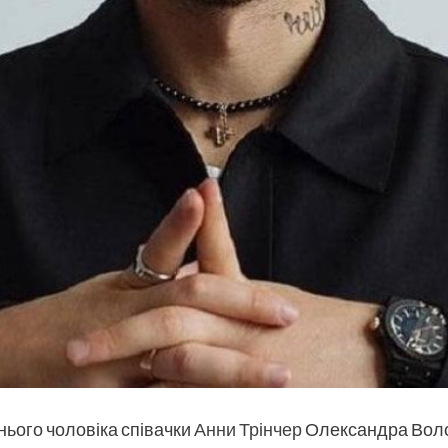
нього чоловіка співачки
Анни Трінчер
Олександра Воло