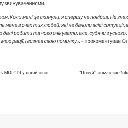
му звинуваченнями.
м. Коли мені це скинули, я спершу не повірив. Не зна
ь мене в очах тих людей, які не бачили всієї ситуації,
далі робити та чого очікувати, але, судячи з усього,
 маю рації, і визнав свою помилку»,
– прокоментував
Ол
ь MOLODI у новій пісні
“Почуй”: романтик Go