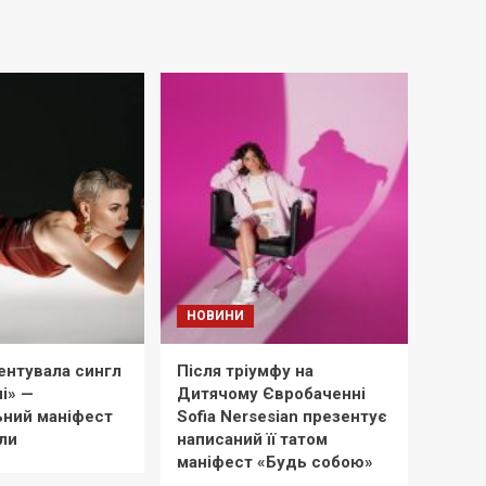
НОВИНИ
ентувала сингл
Після тріумфу на
і» —
Дитячому Євробаченні
ний маніфест
Sofia Nersesian презентує
ли
написаний її татом
маніфест «Будь собою»