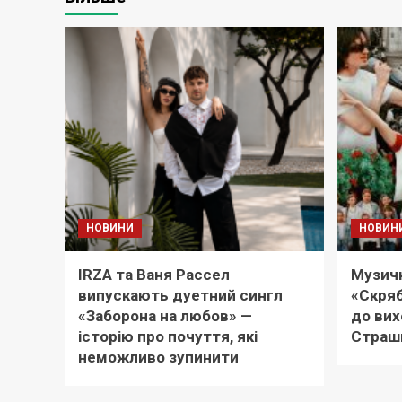
НОВИНИ
НОВИН
IRZA та Ваня Рассел
Музичн
випускають дуетний сингл
«Скряб
«Заборона на любов» —
до вих
історію про почуття, які
Страш
неможливо зупинити