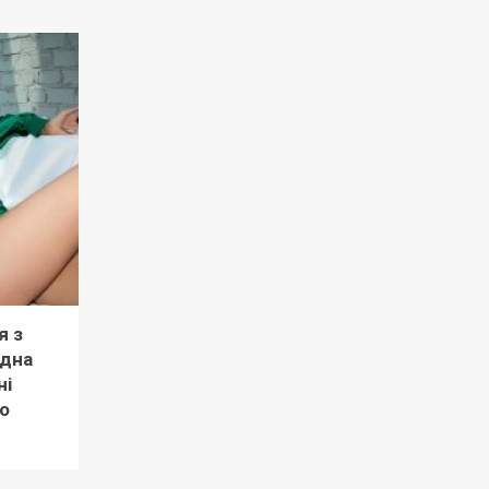
я з
рдна
ні
о