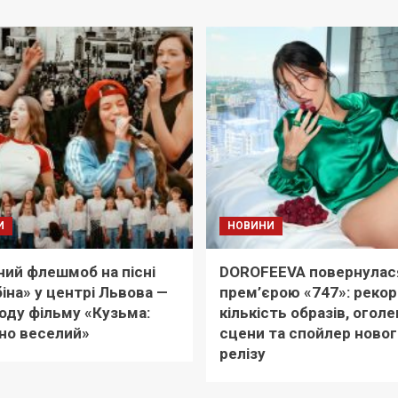
И
НОВИНИ
ий флешмоб на пісні
DOROFEEVA повернулас
іна» у центрі Львова —
прем’єрою «747»: реко
оду фільму «Кузьма:
кількість образів, оголе
но веселий»
сцени та спойлер новог
релізу