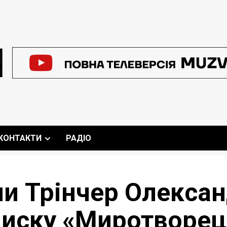
КОНТАКТИ
РАДІО
ни Трінчер Олекса
писку «Миротворец