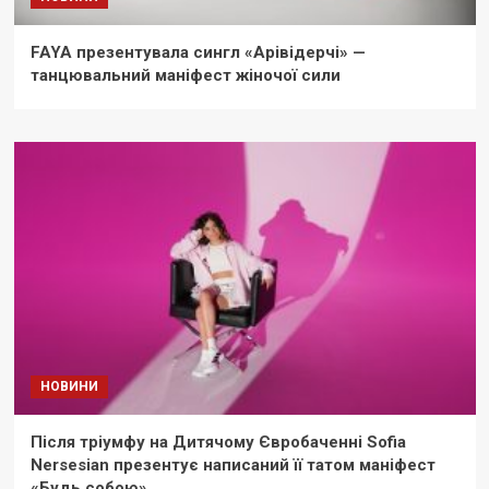
FAYA презентувала сингл «Арівідерчі» —
танцювальний маніфест жіночої сили
НОВИНИ
Після тріумфу на Дитячому Євробаченні Sofia
Nersesian презентує написаний її татом маніфест
«Будь собою»