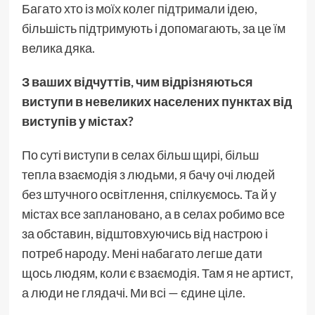
Багато хто із моїх колег підтримали ідею,
більшість підтримують і допомагають, за це їм
велика дяка.
З ваших відчуттів, чим відрізняються
виступи в невеликих населених пунктах від
виступів у містах?
По суті виступи в селах більш щирі, більш
тепла взаємодія з людьми, я бачу очі людей
без штучного освітлення, спілкуємось. Та й у
містах все заплановано, а в селах робимо все
за обставин, відштовхуючись від настрою і
потреб народу. Мені набагато легше дати
щось людям, коли є взаємодія. Там я не артист,
а люди не глядачі. Ми всі — єдине ціле.