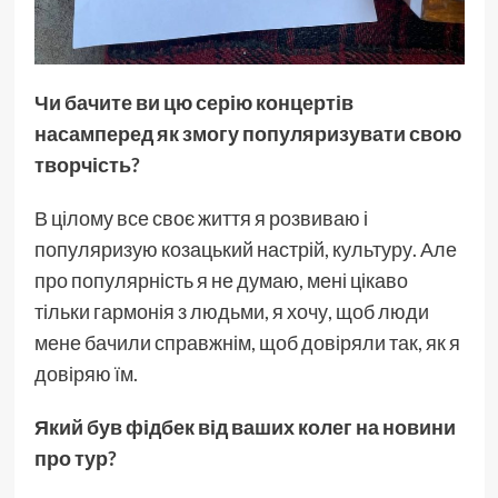
Чи бачите ви цю серію концертів
насамперед як змогу популяризувати свою
творчість?
В цілому все своє життя я розвиваю і
популяризую козацький настрій, культуру. Але
про популярність я не думаю, мені цікаво
тільки гармонія з людьми, я хочу, щоб люди
мене бачили справжнім, щоб довіряли так, як я
довіряю їм.
Який був фідбек від ваших колег на новини
про тур?