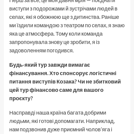
Перш за все, це моя давня мрія — поєднати
виступи з подорожами й зустрічами людей в
селах, які я обожнюю ще з дитинства. Раніше
ми їздили командою з театром по селах, я знаю
яка це атмосфера. Тому коли команда
запропонувала знову це зробити, я із
задоволенням погодився.
Будь-який тур завжди вимагає
фінансування. Хто спонсорує логістичні
питання виступів Козака? Чи не збитковий
цей тур фінансово саме для вашого
проєкту?
Насправді наша країна багата добрими
людьми, які готові допомагати. Наприклад,
нам подзвонив дуже приємний чолов’яга і