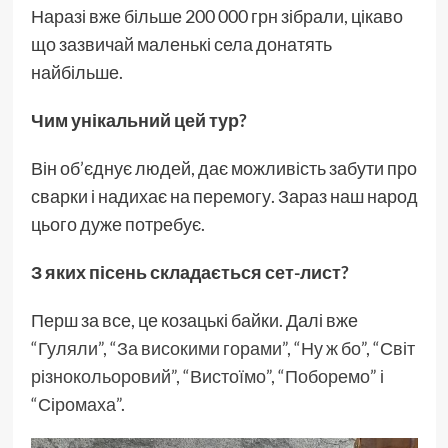
Наразі вже більше 200 000 грн зібрали, цікаво
що зазвичай маленькі села донатять
найбільше.
Чим унікальний цей тур?
Він об’єднує людей, дає можливість забути про
сварки і надихає на перемогу. Зараз наш народ
цього дуже потребує.
З яких пісень складається сет-лист?
Перш за все, це козацькі байки. Далі вже
“Гуляли”, “За високими горами”, “Ну ж бо”, “Світ
різнокольоровий”, “Вистоїмо”, “Поборемо” і
“Сіромаха”
.