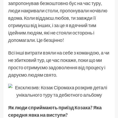
запропонував безкоштовно бус на час туру,
люди накривали столи, пропонували ночівлю
вдома. Коли віддаєш любов, ти завжди її
отримуєш від інших, і за це я вдячний тим
ідейним людям, які не стояли осторонь і
допомагали. Це безцінно!
Всі інші витрати взяли на себе з командою, а чи
не збитковий тур, це час покаже, поки що ми
просто отримуємо задоволення від процесу і
даруємо людям свято.
Як люди сприймають приїзд
Козака
? Яка
середня явка на виступи?