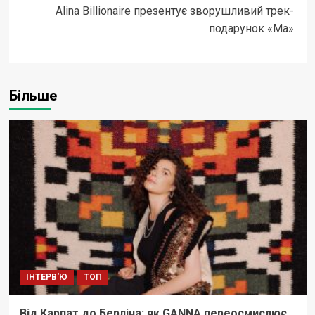
Alina Billionaire презентує зворушливий трек-
подарунок «Ма»
Більше
ІНТЕРВ'Ю
ТОП
Від Карпат до Берліна: як GANNA переосмислює