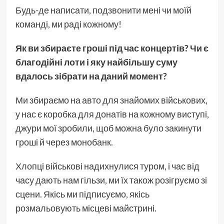
Будь-де написати, подзвонити мені чи моїй
команді, ми раді кожному!
Як ви збираєте гроші під час концертів? Чи є
благодійні лоти і яку найбільшу суму
вдалось зібрати на даний момент?
Ми збираємо на авто для знайомих військових,
у нас є коробка для донатів на кожному виступі,
джури мої зробили, щоб можна було закинути
гроші й через монобанк.
Хлопці військові надихнулися туром, і час від
часу дають нам гільзи, ми їх також розігруємо зі
сцени. Якісь ми підписуємо, якісь
розмальовують місцеві майстрині.