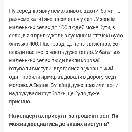
Ну середню явку неможливо сказати, бо ми не
рахуємо хати і яке населення у селі. У зовсім
маленьких селах до 100 людей може бути, є
села, в які приїжджали з сусідніх містечок і було
близько 400. Насправді це не так важливо, бо
всюди нас зустрічають дуже тепло. У багатьох
маленьких селах люди пекли короваї,
готували виступи, вдягалися в український
одяг, робили ярмарки, давали в дорогу мед і
молоко. А Великі Бугаївці дуже вразили, вони
надрукували футболки, це було дуже
приємно.
На концертах присутні запрошені гості. Як
можна доєднатись до ваших виступів?