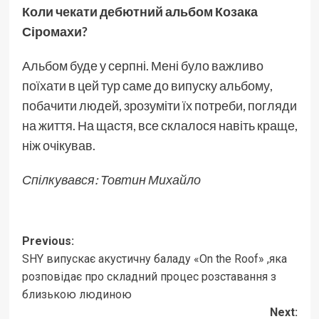
Коли чекати дебютний альбом Козака
Сіромахи?
Альбом буде у серпні. Мені було важливо
поїхати в цей тур саме до випуску альбому,
побачити людей, зрозуміти їх потреби, погляди
на життя. На щастя, все склалося навіть краще,
ніж очікував.
Спілкувався: Товтин Михайло
Post
Previous:
SHY випускає акустичну баладу «On the Roof» ,яка
navigation
розповідає про складний процес розставання з
близькою людиною
Next: