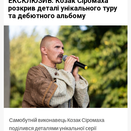
ЕКСКЛЮЗИВ: Козак Сіромаха
розкрив деталі унікального туру
та дебютного альбому
Самобутній
виконавець
Козак Сіромаха
поділився деталями унікальної серії