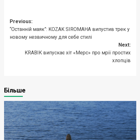
Post
Previous:
“Останній маяк”: KOZAK SIROMAHA випустив трек у
navigation
новому незвичному для себе стилі
Next:
KRABIK випускає хіт «Мерс» про мрії простих
хлопців
Більше