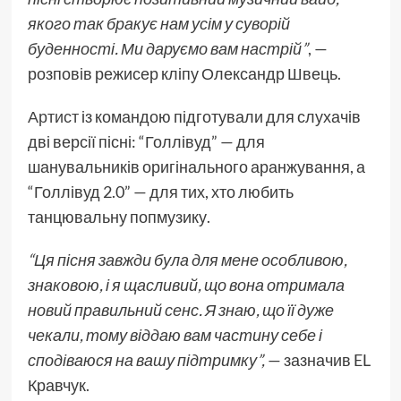
якого так бракує нам усім у суворій
буденності. Ми даруємо вам настрій”
, —
розповів режисер кліпу Олександр Швець.
Артист
із командою підготували для слухачів
дві версії пісні: “Голлівуд” — для
шанувальників оригінального аранжування, а
“Голлівуд 2.0” — для тих, хто любить
танцювальну попмузику.
“Ця пісня завжди була для мене особливою,
знаковою, і я щасливий, що вона отримала
новий правильний сенс. Я знаю, що її дуже
чекали, тому віддаю вам частину себе і
сподіваюся на вашу підтримку”,
— зазначив EL
Кравчук.