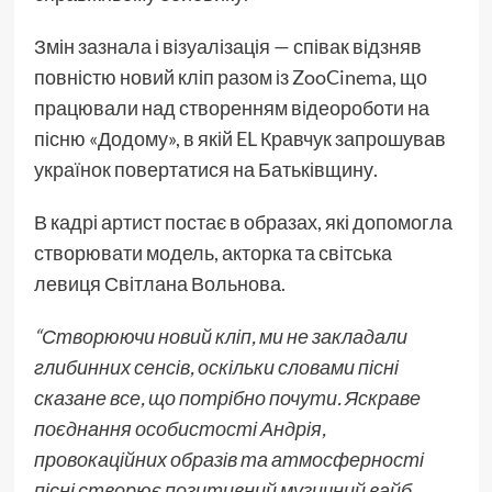
Змін зазнала і візуалізація — співак відзняв
повністю новий кліп разом із ZooCinema, що
працювали над створенням відеороботи на
пісню «Додому», в якій EL Кравчук запрошував
українок повертатися на Батьківщину.
В кадрі артист постає в образах, які допомогла
створювати модель, акторка та світська
левиця Світлана Вольнова.
“Створюючи новий кліп, ми не закладали
глибинних сенсів, оскільки словами пісні
сказане все, що потрібно почути. Яскраве
поєднання особистості Андрія,
провокаційних образів та атмосферності
пісні створює позитивний музичний вайб,