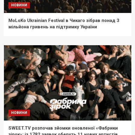
НОВИНИ
MoLoKo Ukrainian Festival в Чикаго зібрав понад 3
мільйона гривень на підтримку України
НОВИНИ
SWEET.TV розпочав зйомки оновленої «Фабрики
зірок»: із 1782 заявок оберуть 11 нових артистів