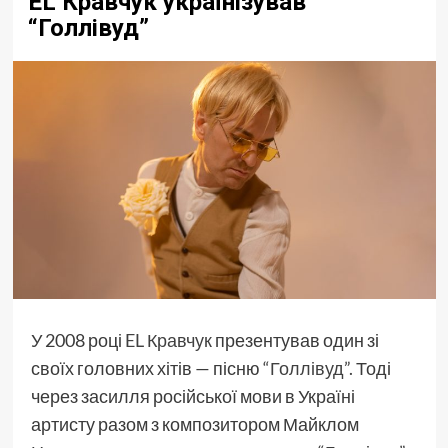
EL Кравчук українізував
“Голлівуд”
У 2008 році
EL Кравчук
презентував один зі
своїх головних хітів — пісню
“Голлівуд”.
Тоді
через засилля російської мови в Україні
артисту разом з композитором Майклом