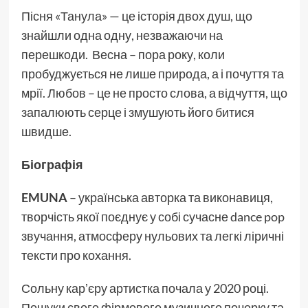
Пісня «Танула» — це історія двох душ, що
знайшли одна одну, незважаючи на
перешкоди. Весна – пора року, коли
пробуджується не лише природа, а і почуття та
мрії. Любов – це не просто слова, а відчуття, що
запалюють серце і змушують його битися
швидше.
Біографія
EMUNA
– українська авторка та виконавиця,
творчість якої поєднує у собі сучасне dance pop
звучання, атмосферу нульових та легкі ліричні
тексти про кохання.
Сольну карʼєру артистка почала у 2020 році.
Пошуки свого фірмового музичного почерку та