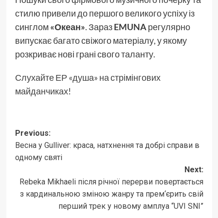
стилю привели до першого великого успіху із
синглом
«Океан»
. Зараз
EMUNA
регулярно
випускає багато свіжого матеріалу, у якому
розкриває нові грані свого таланту.
Слухайте ЕР «душа» на стрімінгових
майданчиках
!
Post
Previous:
Весна у Gulliver: краса, натхнення та добрі справи в
navigation
одному святі
Next:
Rebeka Mikhaeli після річної перерви повертається
з кардинальною зміною жанру та прем‘єрить свій
перший трек у новому амплуа “UVI SNI”