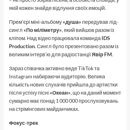
якій кожен знайде відлуння своїх емоцій.
Премʼєрі міні-альбому
«душа»
передував лід-
сингл
«По міліметру»
, який вийшов разом із
кліпом. Над відео працювала команда
IDS
Production
. Сингл було презентовано разом із
великим інтерв’ю для радіостанції
Явір FM
.
Зараз співачка активно веде TikTok та
Instagram набираючи аудиторію. Велика
кількість нових слухачів прийшла до артистки
після успіху пісні
«Океан»
, що на даний момент
сумарно має понад 1 000 000 прослуховувань
на стрімінгових майданчиках.
Фокус-трек