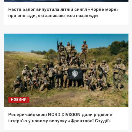
Настя Балог випустила літній сингл «Чорне море»
про спогади, які залишаються назавжди
НОВИНИ
Репери-військові NORD DIVISION дали рідкісне
інтерв’ю у новому випуску «Фронтової Студії»