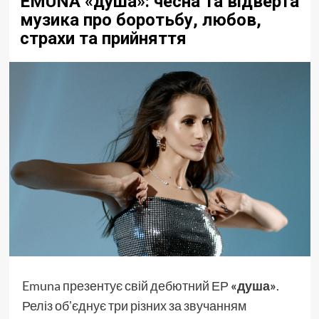
EMUNA «душа»: чесна та відверта
музика про боротьбу, любов,
страхи та прийняття
Emuna
презентує свій дебютний ЕР
«душа»
.
Реліз обʼєднує три різних за звучанням