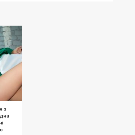
я з
рдна
ні
о