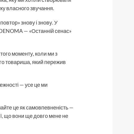
уку власного звучання.
повтор» знову і знову. У
DENOMA — «Останній сенас»
 того моменту, коли ми з
го товариша, який пережив
лежності — усе це ми
ймайте це як самовпевненість —
ції, що вони ще довго мене не