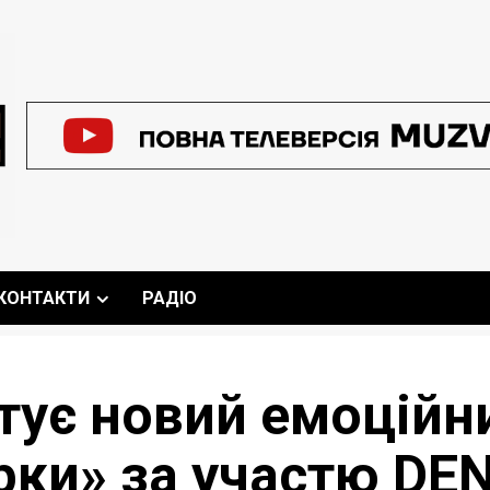
КОНТАКТИ
РАДІО
тує новий емоційн
арки» за участю D