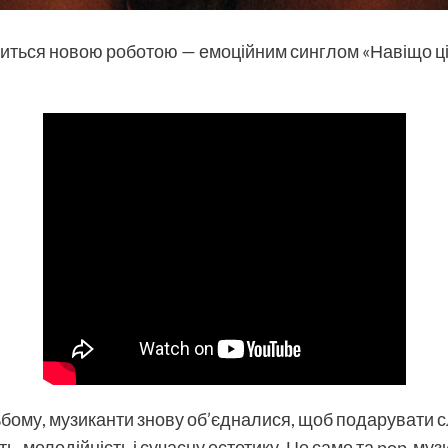
иться новою роботою — емоційним синглом «Навіщо ці 
.
бому, музиканти знову об’єдналися, щоб подарувати сл
ть, мелодійність і сучасну естетику. Це саме та pop-му