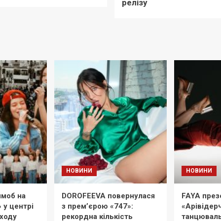
релізу
НОВИНИ
НОВИНИ
моб на
DOROFEEVA повернулася
FAYA през
» у центрі
з прем’єрою «747»:
«Арівідерч
иходу
рекордна кількість
танцюваль