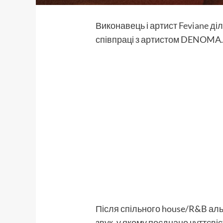
Виконавець і артист
Feviane
діл
співпраці з артистом DENOMA
Після спільного house/R&B аль
звук, у якому поєднано чуттєвіс