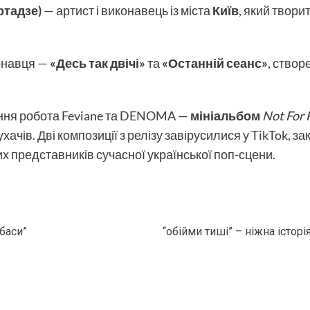
іртадзе)
— артист і виконавець із міста
Київ
, який твори
онавця —
«Десь так двічі»
та
«Останній сеанс»
, створ
ання робота Feviane та DENOMA —
мініальбом
Not For
ачів. Дві композиції з релізу завірусилися у TikTok, з
х представників сучасної української поп-сцени.
баси”
“обійми тиші” – ніжна істор