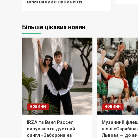
неможливо зупинити
Більше цікавих новин
НОВИНИ
НОВИНИ
IRZA та Ваня Рассел
Музичний флеш
випускають дуетний
пісні «Скрябіна
сингл «Заборона на
Львова — до в