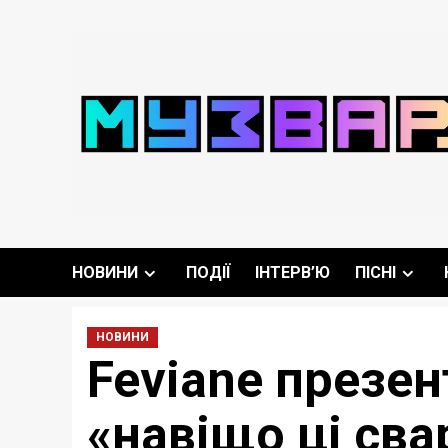
Перейти
до
вмісту
НОВИНИ
ПОДІЇ
ІНТЕРВ’Ю
ПІСНІ
НОВИНИ
Feviane презен
«навіщо ці св