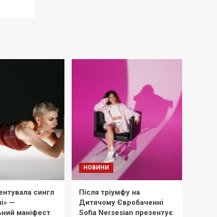
НОВИНИ
ентувала сингл
Після тріумфу на
і» —
Дитячому Євробаченні
ний маніфест
Sofia Nersesian презентує