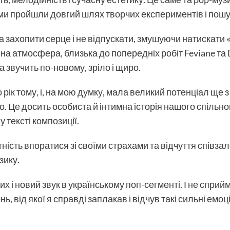
о ми пройшли довгий шлях творчих експериментів і пош
а захопити серце і не відпускати, змушуючи натискати «
йна атмосфера, близька до попередніх робіт
Feviane
та 
 звучить по-новому, зріло і щиро.
рік тому, і, на мою думку, мала великий потенціал ще з
Це досить особиста й інтимна історія нашого спільно
у тексті композиції.
тність впоратися зі своїми страхами та відчуття співза
зику.
дих і новий звук в українському поп-сегменті. І не спри
нь, від якої я справді заплакав і відчув такі сильні емо