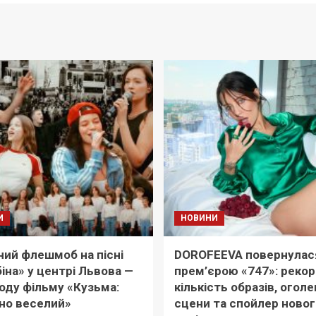
И
НОВИНИ
ий флешмоб на пісні
DOROFEEVA повернулас
іна» у центрі Львова —
прем’єрою «747»: реко
оду фільму «Кузьма:
кількість образів, оголе
но веселий»
сцени та спойлер новог