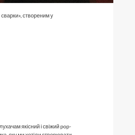
сварки», створеним у
ухачам якісний і свіжий pop-
зика, яку ми хотіли створювати