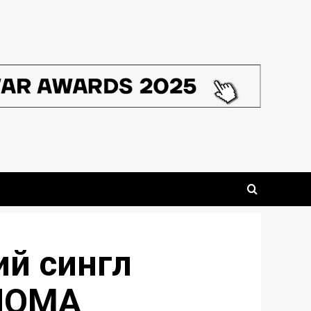
ий сингл
ENOMA