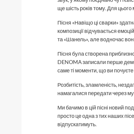
ще шість років тому. Для цьог
Пісня «Навіщо ці сварки» здатн
композиції відчувається емоці
та «Шанель», але водночас вона
Пісня була створена приблизно 
DENOMA записали перше демо. 
саме ті моменти, що ви почуєте 
Розбитість, зламленість, незда
намагалися передати через му
Ми бачимо в цій пісні новий по
просто це одна з тих наших пісе
відпускатимуть.