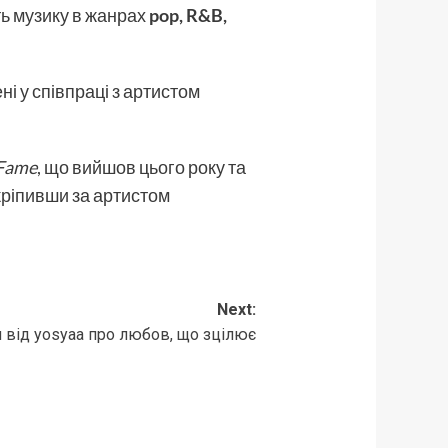
ть музику в жанрах
pop, R&B,
ені у співпраці з артистом
 Fame
, що вийшов цього року та
акріпивши за артистом
Next:
ія від yosyaa про любов, що зцілює