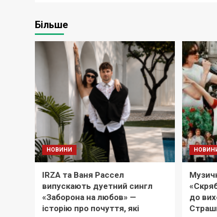
Більше
НОВИНИ
НОВИН
IRZA та Ваня Рассел
Музичн
випускають дуетний сингл
«Скряб
«Заборона на любов» —
до вих
історію про почуття, які
Страш