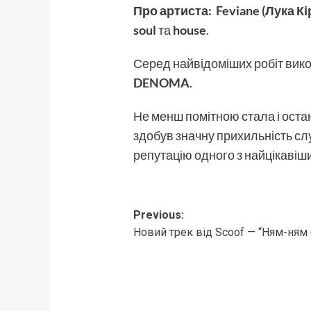
Про артиста:
Feviane (Лука К
soul
та
house
.
Серед найвідоміших робіт вик
DENOMA
.
Не менш помітною стала і ост
здобув значну прихильність слух
репутацію одного з найцікавіши
Post
Previous:
Новий трек від Scoof — “Ням-ням 
navigation