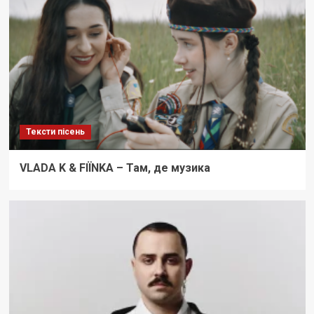
Тексти пісень
VLADA K & FIÏNKA – Там, де музика