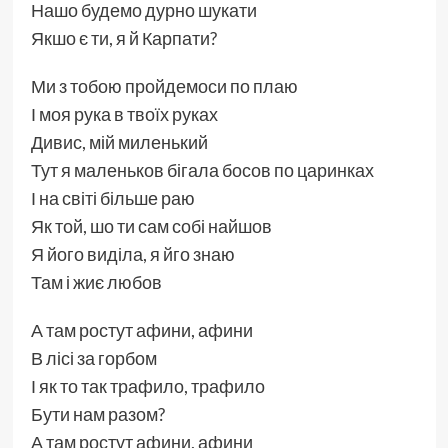
Нашо будемо дурно шукати
Якшо є ти, я й Карпати?
Ми з тобою пройдемоси по плаю
І моя рука в твоїх руках
Дивис, мій миленький
Тут я маленьков бігала босов по царинках
І на світі більше раю
Як той, шо ти сам собі найшов
Я його виділа, я йго знаю
Там і жиє любов
А там ростут афини, афини
В лісі за горбом
І як то так трафило, трафило
Бути нам разом?
А там ростут афини, афини