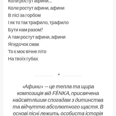
Коли ростут афини…
Коли ростут афини, афини
В лісі за горбом
І як то так трафило, трафило
Бути нам разом?
А там ростут афини, афини
Ягидочок смак
То є моє вічне літо
На твоїх губах
«Афини» — це тепла та щира
композиція від FIЇNKA, присвячена
найсвітлішим спогадам з дитинства
та відчуттю абсолютного щастя. В
основі пісні лежить особиста історія