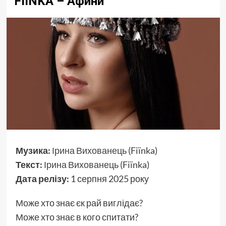
FIЇNKA – Афини
Музика:
Ірина Вихованець
(Fiïnka)
Текст:
Ірина Вихованець
(Fiïnka)
Дата релізу:
1 серпня 2025 року
Може хто знає єк рай виглідає?
Може хто знає в кого спитати?