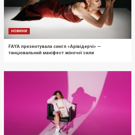
НОВИНИ
FAYA презентувала сингл «Арівідерчі» —
танцювальний маніфест жіночої сили