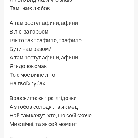
Там і жиє любов
А там ростут афини, афини
В лісі за горбом
І як то так трафило, трафило
Бути нам разом?
А там ростут афини, афини
Ягидочок смак
То є моє вічне літо
На твоїх губах
Враз життє єк гіркі ягідочки
А з тобов солодкі, та як мед
Най там кажут, хто, шо собі схоче
Ми є вічні, та як сей момент