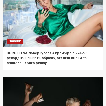
НОВИНИ
DOROFEEVA повернулася з прем’єрою «747»:
рекордна кількість образів, оголені сцени та
спойлер нового релізу