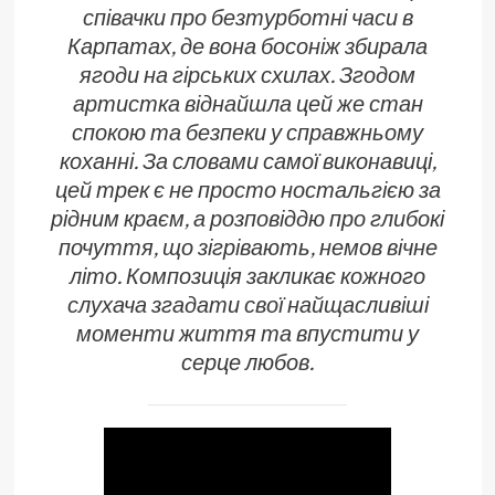
співачки про безтурботні часи в
Карпатах, де вона босоніж збирала
ягоди на гірських схилах. Згодом
артистка віднайшла цей же стан
спокою та безпеки у справжньому
коханні. За словами самої виконавиці,
цей трек є не просто ностальгією за
рідним краєм, а розповіддю про глибокі
почуття, що зігрівають, немов вічне
літо. Композиція закликає кожного
слухача згадати свої найщасливіші
моменти життя та впустити у
серце любов.