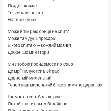
Ягидочок смак
То є моє вічне літо
На твоїх губах
Може в тім раю сонце не спит?
Може там душі прозорі?
В кого спитаю — кождий мовчит
Добре, шо ми є і гори
Ми з тобою пройдемоси по краю
Де мрії пилуютси в вітрах
Дивис, мій миленький
Тепер наш маленький бігає з нами по царинках
І немає на світі більше раю
Як той, шо ти сам собі найшов
Я його виділа, я йго знаю