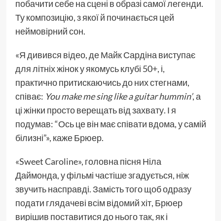
побачити себе на сцені в образі самої легенди.
Ту композицію, з якої й починається цей
неймовірний сон.
«Я дивився відео, де Майк Сардіна виступає
для літніх жінок у якомусь клубі 50+, і,
практично притискаючись до них стегнами,
співає:
You make me sing like a guitar hummin’
, а
ці жінки просто верещать від захвату. І я
подумав: “Ось це він має співати вдома, у самій
білизні”», каже Брюер.
«Sweet Caroline», головна пісня Ніла
Даймонда, у фільмі частіше згадується, ніж
звучить насправді. Замість того щоб одразу
подати глядачеві всім відомий хіт, Брюер
вирішив поставитися до нього так, як і