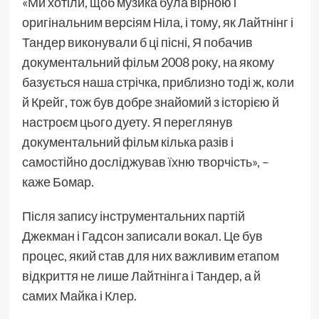
«Ми хотіли, щоб музика була вірною і
оригінальним версіям Ніла, і тому, як Лайтнінг і
Тандер виконували б ці пісні, Я побачив
документальний фільм 2008 року, на якому
базується наша стрічка, приблизно тоді ж, коли
й Крейг, тож був добре знайомий з історією й
настроєм цього дуету. Я переглянув
документальний фільм кілька разів і
самостійно досліджував їхню творчість», –
каже Бомар.
Після запису інструментальних партій
Джекман і Гадсон записали вокал. Це був
процес, який став для них важливим етапом
відкриття не лише Лайтнінга і Тандер, а й
самих Майка і Клер.