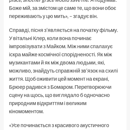
Боже мій, за змістом це саме те, що вони обоє
переживають у цю мить», – згадує він.
Справді, пісня з’являється на початку фільму.
У вітальні Клер, коли вона починає
імпровізувати з Майком. Між ними спалахує
іскра майже космічної спорідненості. Як між
музикантами й як між двома людьми, які,
можливо, знайдуть справжній зв’язок на схилі
життя. Щоб оживити цей момент на екрані,
Брюер радився з Бомаром. Перетворюючи
сцену на щось, що виглядало б одночасно
природним відкриттям і великим
кіномоментом.
«Усе починається з красивого акустичного