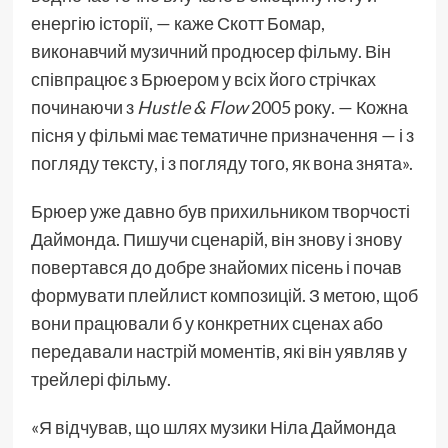
енергію історії, — каже Скотт Бомар,
виконавчий музичний продюсер фільму. Він
співпрацює з Брюером у всіх його стрічках
починаючи з
Hustle & Flow
2005 року. — Кожна
пісня у фільмі має тематичне призначення — і з
погляду тексту, і з погляду того, як вона знята».
Брюер уже давно був прихильником творчості
Даймонда. Пишучи сценарій, він знову і знову
повертався до добре знайомих пісень і почав
формувати плейлист композицій. З метою, щоб
вони працювали б у конкретних сценах або
передавали настрій моментів, які він уявляв у
трейлері фільму.
«Я відчував, що шлях музики Ніла Даймонда