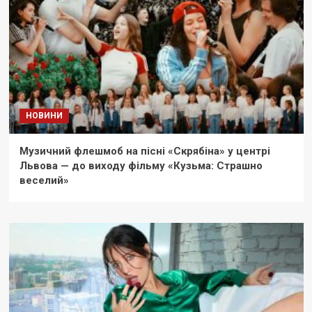
НОВИНИ
Музичний флешмоб на пісні «Скрябіна» у центрі
Львова — до виходу фільму «Кузьма: Страшно
веселий»