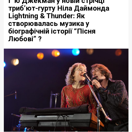
Г’ю Джекман у новій стрічці
триб’ют-гурту Ніла Даймонда
Lightning & Thunder: Як
створювалась музика у
біографічній історії “Пісня
Любові” ?