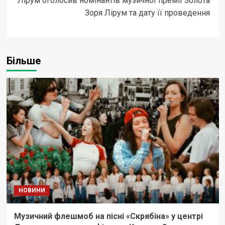
Лірум оголосив номінантів музичної премії Золота
Зоря Лірум та дату її проведення
Більше
НОВИНИ
Музичний флешмоб на пісні «Скрябіна» у центрі