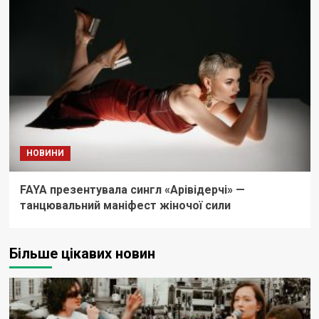
НОВИНИ
FAYA презентувала сингл «Арівідерчі» —
танцювальний маніфест жіночої сили
Більше цікавих новин