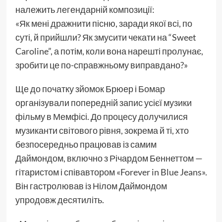
належить легендарній композиції:
«Як мені дражнити пісню, заради якої всі, по
суті, й прийшли? Як змусити чекати на “Sweet
Caroline”, а потім, коли вона нарешті пролунає,
зробити це по-справжньому виправдано?»
Ще до початку зйомок Брюер і Бомар
організували попередній запис усієї музики
фільму в Мемфісі. До процесу долучилися
музиканти світового рівня, зокрема й ті, хто
безпосередньо працював із самим
Даймондом, включно з Річардом Беннеттом —
гітаристом і співавтором «Forever in Blue Jeans».
Він гастролював із Нілом Даймондом
упродовж десятиліть.