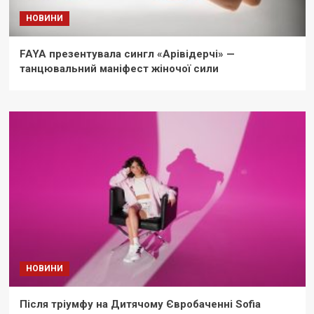
НОВИНИ
FAYA презентувала сингл «Арівідерчі» —
танцювальний маніфест жіночої сили
НОВИНИ
Після тріумфу на Дитячому Євробаченні Sofia