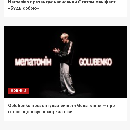
Nersesian презентує написаний її татом маніфест
«Будь собою»
НОВИНИ
Golubenko презентував сингл «Мелатонін» — про
голос, що лікує краще за ліки