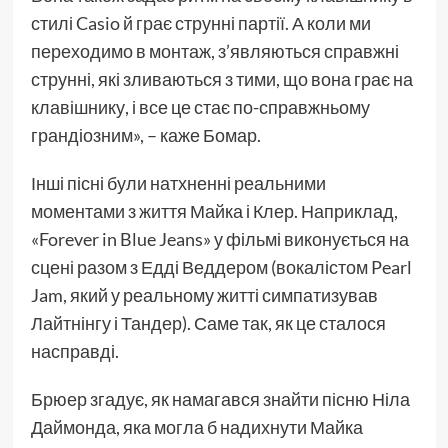
стилі Casio й грає струнні партії. А коли ми
переходимо в монтаж, з’являються справжні
струнні, які зливаються з тими, що вона грає на
клавішнику, і все це стає по-справжньому
грандіозним», – каже Бомар.
Інші пісні були натхненні реальними
моментами з життя Майка і Клер. Наприклад,
«Forever in Blue Jeans» у фільмі виконується на
сцені разом з Едді Веддером (вокалістом Pearl
Jam, який у реальному житті симпатизував
Лайтнінгу і Тандер). Саме так, як це сталося
насправді.
Брюер згадує, як намагався знайти пісню Ніла
Даймонда, яка могла б надихнути Майка