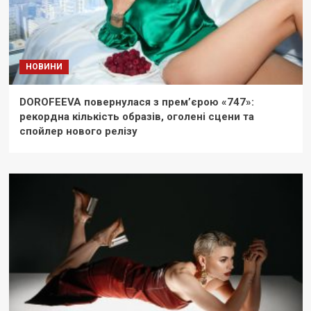
НОВИНИ
DOROFEEVA повернулася з прем’єрою «747»:
рекордна кількість образів, оголені сцени та
спойлер нового релізу