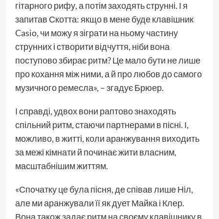
гітарного рифу, а потім заходять струнні. І я
запитав Скотта: якщо в мене буде клавішник
Casio, чи можу я зіграти на ньому частину
струнних і створити відчуття, ніби вона
поступово збирає ритм? Це мало бути не лише
про кохання між ними, а й про любов до самого
музичного ремесла», – згадує Брюер.
І справді, удвох вони раптово знаходять
спільний ритм, стаючи партнерами в пісні. І,
можливо, в житті, коли аранжування виходить
за межі кімнати й починає жити власним,
масштабнішим життям.
«Спочатку це була пісня, де співав лише Ніл,
але ми аранжували її як дует Майка і Клер.
Вона також задає ритм на своєму клавішнику в