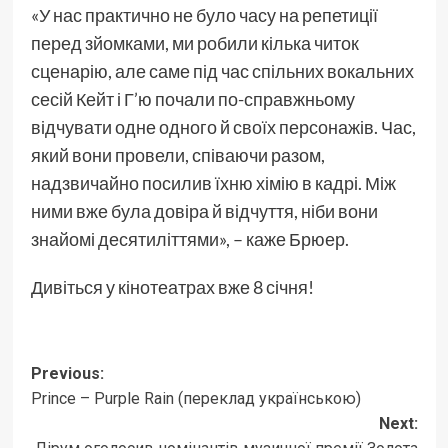
«У нас практично не було часу на репетиції
перед зйомками, ми робили кілька читок
сценарію, але саме під час спільних вокальних
сесій Кейт і Г’ю почали по-справжньому
відчувати одне одного й своїх персонажів. Час,
який вони провели, співаючи разом,
надзвичайно посилив їхню хімію в кадрі. Між
ними вже була довіра й відчуття, ніби вони
знайомі десятиліттями», – каже Брюер.
Дивіться у кінотеатрах вже 8 січня!
Post
Previous:
Prince – Purple Rain (переклад українською)
navigation
Next: