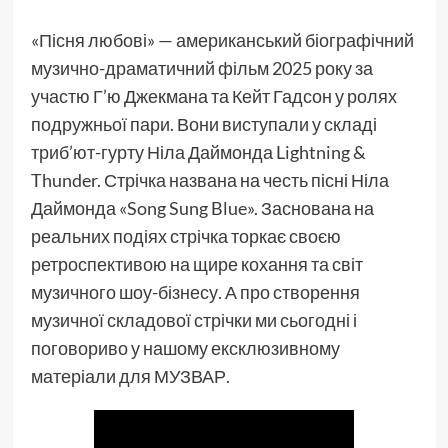
«Пісня любові» — американський біографічний
музично-драматичний фільм 2025 року за
участю Г’ю Джекмана та Кейт Гадсон у ролях
подружньої пари. Вони виступали у складі
триб’ют-гурту Ніла Даймонда Lightning &
Thunder. Стрічка названа на честь пісні Ніла
Даймонда «Song Sung Blue». Заснована на
реальних подіях стрічка торкає своєю
ретроспективою на щире кохання та світ
музичного шоу-бізнесу. А про створення
музичної складової стрічки ми сьогодні і
поговориво у нашому ексклюзивному
матеріали для МУЗВАР.