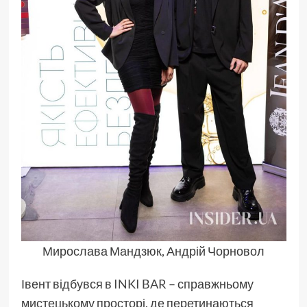
Мирослава Мандзюк, Андрій Чорновол
Івент відбувся в
INKI BAR
– справжньому
мистецькому просторі, де перетинаються