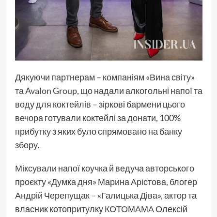
Дякуючи партнерам – компаніям «Вина світу»
та
Avalon Group
, що надали алкогольні напої та
воду для коктейлів – зіркові бармени цього
вечора готували коктейлі за донати, 100%
прибутку з яких було спрямовано на банку
збору.
Міксували напої коучка й ведуча авторського
проєкту «Думка дня» Марина Арістова, блогер
Андрій Черепущак – «Галицька Діва», актор та
власник котопритулку КОТОМАМА Олексій