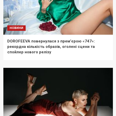
НОВИНИ
DOROFEEVA повернулася з прем’єрою «747»:
рекордна кількість образів, оголені сцени та
спойлер нового релізу