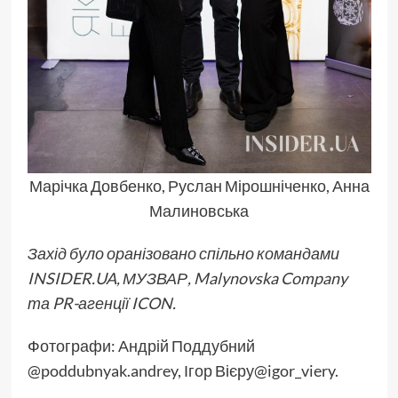
Марічка Довбенко, Руслан Мірошніченко, Анна
Малиновська
Захід було оранізовано спільно командами
INSIDER.UA, МУЗВАР, Malynovska Company
та PR-агенції ICON.
Фотографи: Андрій Поддубний
@poddubnyak.andrey, Ігор Вієру@igor_viery.