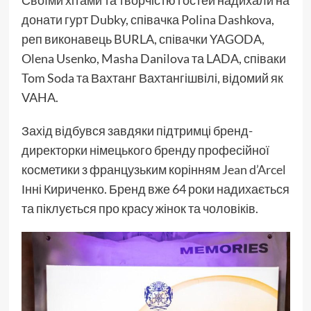
Своїми хітами та творчістю гостей надихали на
донати гурт Dubky, співачка Polina Dashkova,
реп виконавець BURLA, співачки YAGODA,
Olena Usenko, Masha Danilova та LADA, співаки
Tom Soda та Вахтанг Вахтангішвілі, відомий як
VAHA.
Захід відбувся завдяки підтримці бренд-
директорки німецького бренду професійної
косметики з французьким корінням
Jean d’Arcel
Інні Кириченко. Бренд вже 64 роки надихається
та піклується про красу жінок та чоловіків.