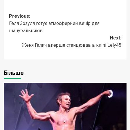
Post
Previous:
Геля Зозуля готує атмосферний вечір для
navigation
шанувальників
Next:
Женя Галич вперше станцював в кліпі Lely45
Більше