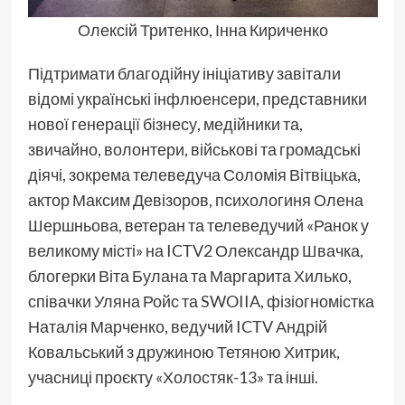
Олексій Тритенко, Інна Кириченко
Підтримати благодійну ініціативу завітали
відомі українські інфлюенсери, представники
нової генерації бізнесу, медійники та,
звичайно, волонтери, військові та громадські
діячі, зокрема телеведуча Соломія Вітвіцька,
актор Максим Девізоров, психологиня Олена
Шершньова, ветеран та телеведучий «Ранок у
великому місті» на ICTV2 Олександр Швачка,
блогерки Віта Булана та Маргарита Хилько,
співачки Уляна Ройс та SWOIIA, фізіогномістка
Наталія Марченко, ведучий ICTV Андрій
Ковальський з дружиною Тетяною Хитрик,
учасниці проєкту «Холостяк-13» та інші.