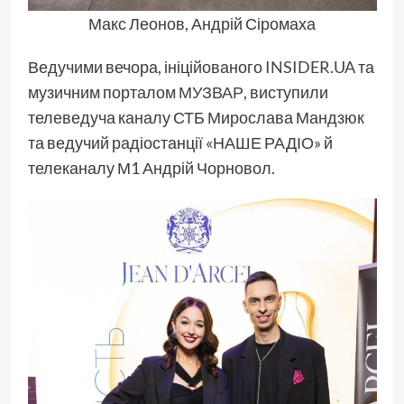
Макс Леонов, Андрій Сіромаха
Ведучими вечора, ініційованого
INSIDER.UA
та
музичним порталом
МУЗВАР
, виступили
телеведуча каналу СТБ Мирослава Мандзюк
та ведучий радіостанції «НАШЕ РАДІО» й
телеканалу М1 Андрій Чорновол.