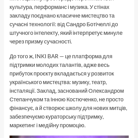
культура, перформанс і музика. У стінах
закладу поєднано класичне мистецтво та
сучасні технології: від Сандро Ботічеллі до
штучного інтелекту, який інтерпретує минуле
через призму сучасності.
До того ж, INKI BAR — це платформа для
підтримки молодих талантів, адже весь
прибуток проєкту вкладається у розвиток
українського мистецтва: музику, театр,
інсталяції. Заклад, заснований Олександром
Степанчуком та Інною Костюченко, не просто
фінансує, а й створює школу для нових митців,
забезпечуємо кураторську підтримку,
маркетинг і медійну промоцію.