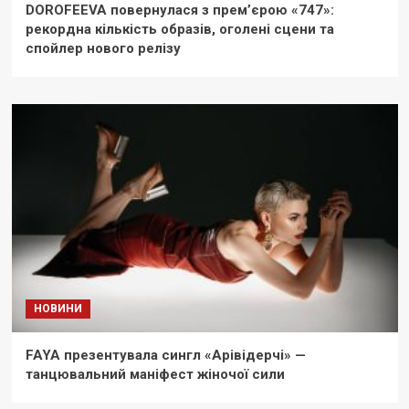
DOROFEEVA повернулася з прем’єрою «747»:
рекордна кількість образів, оголені сцени та
спойлер нового релізу
НОВИНИ
FAYA презентувала сингл «Арівідерчі» —
танцювальний маніфест жіночої сили