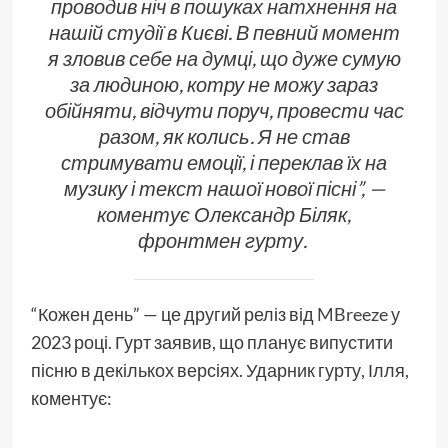
проводив ніч в пошуках натхнення на
нашій студії в Києві. В певний момент
я зловив себе на думці, що дуже сумую
за людиною, котру не можу зараз
обійняти, відчути поруч, провести час
разом, як колись. Я не став
стримувати емоції, і переклав їх на
музику і текст нашої нової пісні”,
—
коментує Олександр Біляк,
фронтмен гурту.
“Кожен день” — це другий реліз від
MBreeze
у
2023 році. Гурт заявив, що планує випустити
пісню в декількох версіях. Ударник гурту, Ілля,
коментує: