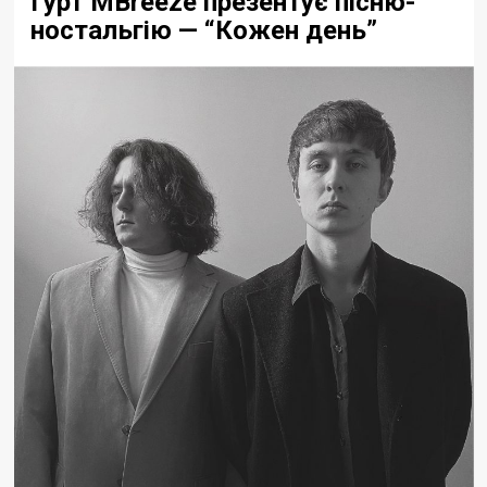
Гурт MBreeze презентує пісню-
ностальгію — “Кожен день”