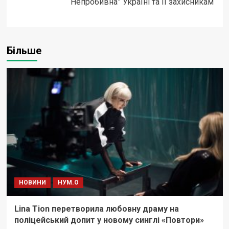
“Непробивна” Україні та її захисникам
Більше
НОВИНИ
НУМ.О
Lina Tion перетворила любовну драму на
поліцейський допит у новому синглі «Повтори»