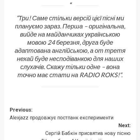
“Три! Саме стільки версій цієї пісні ми
плануємо зараз. Перша – оригінальна,
вийде на майданчиках українською
мовою 24 березня, друга буде
адаптована англійською, а от третя
нехай буде несподіванкою для наших
слухачів. Скажу тільки одне – вона
точно має стати на RADIO ROKS!
“.
Post
Previous:
Alexjazz продовжує постпанк експерименти
navigation
Next:
Сергій Бабкін присвятив нову пісню