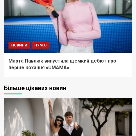
НОВИНИ
НУМ.О
Марта Павлюк випустила щемкий дебют про
перше кохання «UМАМА»
Більше цікавих новин