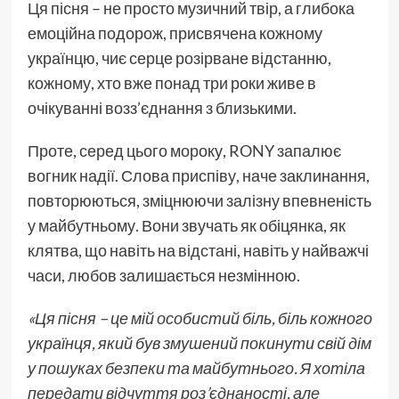
Ця пісня – не просто музичний твір, а глибока
емоційна подорож, присвячена кожному
українцю, чиє серце розірване відстанню,
кожному, хто вже понад три роки живе в
очікуванні возз’єднання з близькими.
Проте, серед цього мороку, RONY запалює
вогник надії. Слова приспіву, наче заклинання,
повторюються, зміцнюючи залізну впевненість
у майбутньому. Вони звучать як обіцянка, як
клятва, що навіть на відстані, навіть у найважчі
часи, любов залишається незмінною.
«Ця пісня – це мій особистий біль, біль кожного
українця, який був змушений покинути свій дім
у пошуках безпеки та майбутнього. Я хотіла
передати відчуття роз’єднаності, але