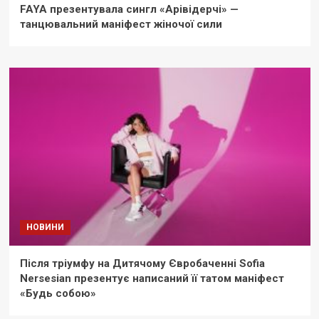
FAYA презентувала сингл «Арівідерчі» —
танцювальний маніфест жіночої сили
НОВИНИ
Після тріумфу на Дитячому Євробаченні Sofia
Nersesian презентує написаний її татом маніфест
«Будь собою»