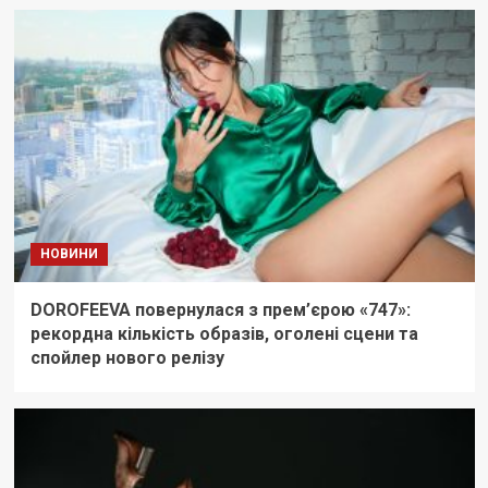
НОВИНИ
DOROFEEVA повернулася з прем’єрою «747»:
рекордна кількість образів, оголені сцени та
спойлер нового релізу