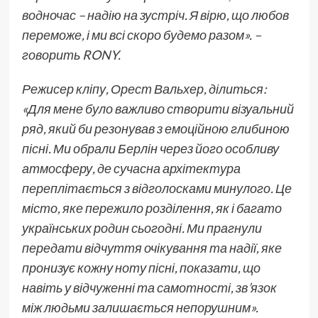
водночас – надію на зустріч. Я вірю, що любов
переможе, і ми всі скоро будемо разом». –
говорить RONY.
Режисер кліпу, Орест Вальхер, ділиться:
«Для мене було важливо створити візуальний
ряд, який би резонував з емоційною глибиною
пісні. Ми обрали Берлін через його особливу
атмосферу, де сучасна архітектура
переплітається з відголосками минулого. Це
місто, яке пережило розділення, як і багато
українських родин сьогодні. Ми прагнули
передати відчуття очікування та надії, яке
пронизує кожну ноту пісні, показати, що
навіть у відчуженні та самотності, зв’язок
між людьми залишається непорушним».