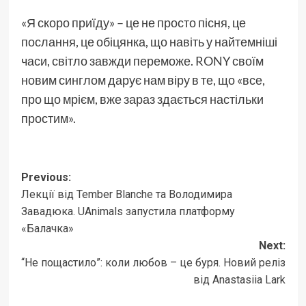
«Я скоро приїду» – це не просто пісня, це
послання, це обіцянка, що навіть у найтемніші
часи, світло завжди переможе. RONY своїм
новим синглом дарує нам віру в те, що «все,
про що мрієм, вже зараз здається настільки
простим».
Post
Previous:
Лекції від Tember Blanche та Володимира
navigation
Завадюка. UAnimals запустила платформу
«Балачка»
Next:
“Не пощастило”: коли любов – це буря. Новий реліз
від Anastasiia Lark