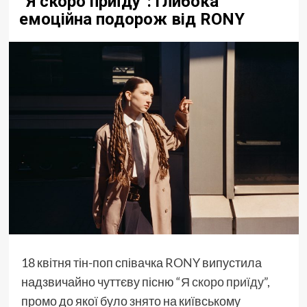
“Я скоро приїду”: глибока
емоційна подорож від RONY
18 квітня тін-поп співачка
RONY
випустила
надзвичайно чуттєву пісню “
Я скоро приїду
”,
промо до якої було знято на київському