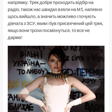
напрямку. Трек добре проходить відбір на
радіо, також нас швидко взяли на М1, напевно
щось вийшло, а значить можливо і почують
дівчата з ЗСУ, яким і був присвячений цей трек,
якщо вони трохи посміхнуться, то все не
дарма!