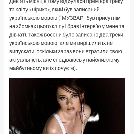
Дев’ять місяців тому відбулася прем’єра треку
та кліпу
«Лірика»
, який був записаний
українською мовою (
“МУЗВАР”
був присутнім
на зйомках цього кліпу і брав інтерв’ю у мене та
дівчат). Також восени було записано два треки
українською мовою, але ми вирішили їх не
випускати, оскільки зараз вони втратили свою
актуальність, але сподіваюсь у найближчому
майбутньому ви їх почуєте).