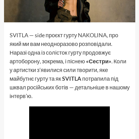
SVITLA
— side проєкт гурту
NAKOLINA
, про
який ми вам неодноразово розповідали.
Наразі одна із солісток гурту продовжує
артоборону, зокрема, і піснею
«Сестри»
. Коли
у артистки з’явилися сили творити, яке
майбутнє гурту та як
SVITLA
потрапила під
шквал російських ботів — детальніше в нашому
інтерв’ю.