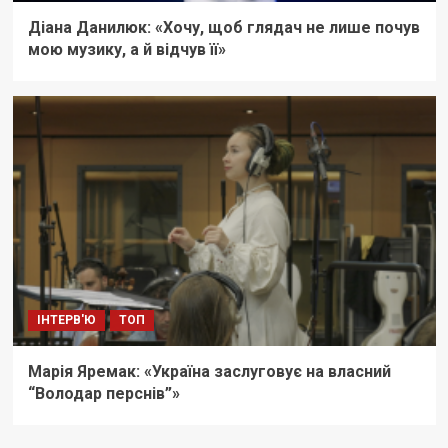
Діана Данилюк: «Хочу, щоб глядач не лише почув
мою музику, а й відчув її»
ІНТЕРВ'Ю
ТОП
Марія Яремак: «Україна заслуговує на власний
“Володар перснів”»