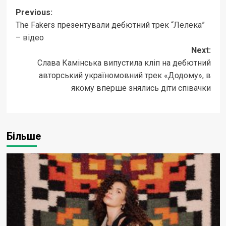
Post
Previous:
The Fakers презентували дебютний трек “Лелека”
navigation
– відео
Next:
Слава Камінська випустила кліп на дебютний
авторський україномовний трек «Додому», в
якому вперше знялись діти співачки
Більше