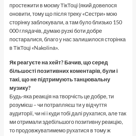
простежити в моєму ТікТоці (який довелося
оновити, тому що після треку «Сестри» мою
сторінку заблокували, а там було близько 150
000 глядачів, думаю руzкі боти добре
постаралися, благо у нас залишилося сторінка
в ТікТоці «Nakolinа».
Як реагуєте на хейт? Бачив, що серед
більшості позитивних коментарів, були і
такі, що не підтримують танцювальну
музику?
Будь-яка реакція на творчість це добре, ти
розумієш – чи потрапляєш ти у відчуття
аудиторії, чи ні і куди тобі далі рухатися, але так
ми отримали здебільшого позитивну реакцію,
то продовжуватимемо рухатися в тому ж