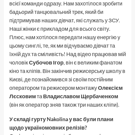
всієї команди одразу. Нам захотілося зробити
бадьорий танцювальний трек, який би
підтримував наших дівчат, які служать у ЗСУ.
Наші жінки є прикладом для всього світу.
Плюс, нам хотілося передати нашу енергію у
цьому синглі, те, як ми відчуваємо дівчат та
їхній дух та сміливість! Над відео працював мій
чоловік
Субочов Ігор
, він є великим фанатом
кіно та кліпів. Він закінчив режисерську школу в
Києві, де познайомився зі своїм постійним
оператором та режисером монтажу
Олексієм
Лєсковим
та
Владиславом Щербаченком
(він як оператор зняв також три наших кліпи).
У складі гурту Nakolina у вас були плани
щодо україномовних релізів?