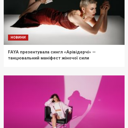
НОВИНИ
FAYA презентувала сингл «Арівідерчі» —
танцювальний маніфест жіночої сили