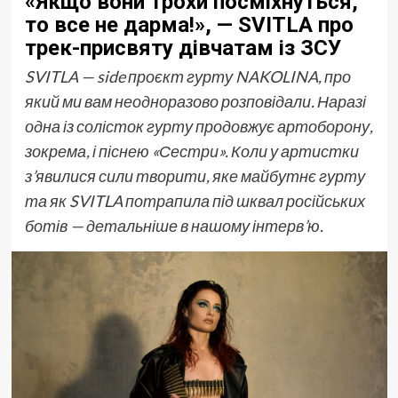
«Якщо вони трохи посміхнуться,
то все не дарма!», — SVITLA про
трек-присвяту дівчатам із ЗСУ
SVITLA — side проєкт гурту NAKOLINA, про
який ми вам неодноразово розповідали. Наразі
одна із солісток гурту продовжує артоборону,
зокрема, і піснею «Сестри». Коли у артистки
з’явилися сили творити, яке майбутнє гурту
та як SVITLA потрапила під шквал російських
ботів — детальніше в нашому інтерв’ю.