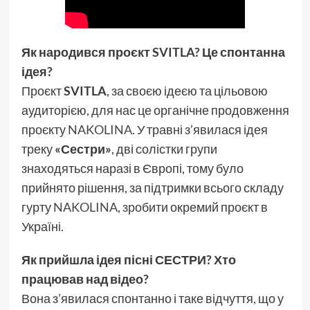
Як народився проєкт SVITLA? Це спонтанна
ідея?
Проєкт
SVITLA
, за своєю ідеєю та цільовою
аудиторією, для нас це органічне продовження
проєкту
NAKOLINA
. У травні з’явилася ідея
треку
«Сестри»
, дві солістки групи
знаходяться наразі в Європі, тому було
прийнято рішення, за підтримки всього складу
гурту
NAKOLINA
, зробити окремий проєкт в
Україні.
Як прийшла ідея пісні СЕСТРИ? Хто
працював над відео?
Вона з’явилася спонтанно і таке відчуття, що у