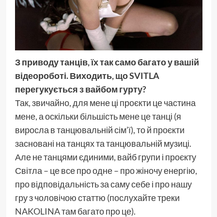
З приводу танців, їх так само багато у вашій
відеороботі. Виходить, що SVITLA
перегукується з вайбом гурту?
Так, звичайно, для мене ці проєкти це частина
мене, а оскільки більшість мене це танці (я
виросла в танцювальній сім’ї), то й проєкти
засновані на танцях та танцювальній музиці.
Але не танцями єдиними, вайб групи і проєкту
Світла – це все про одне – про жіночу енергію,
про відповідальність за саму себе і про нашу
гру з чоловічою статтю (послухайте треки
NAKOLINA
там багато про це).