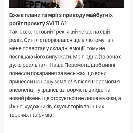
Вже є плани та мрії з приводу майбутніх
робіт проєкту SVITLA?
Так, є вже готовий трек, який чекає на свій
реліз. Сингл створювався ще в лютому і він
мене повертає у складні емоції, тому не
поспішаю його випускати. Мрія одна (та вона є
дуже реальна) – Наша Перемога, щоб винні
понесли покарання за весь жах що вони
принесли на нашу землю! А після Перемоги я
впевнена – українська творчість вийде на
новий рівень і це стосується не лише музики, а
й кіно, художників, скульпторів та інших
творчих напрямів!