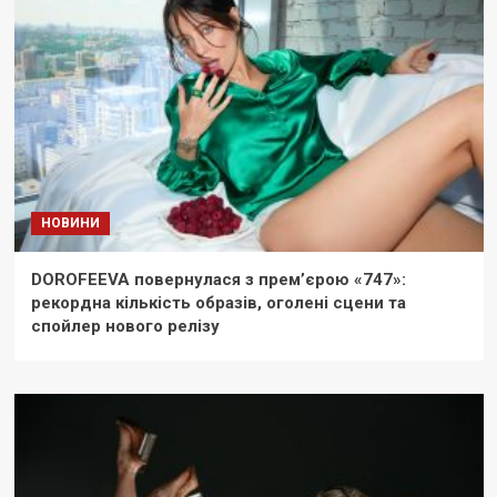
НОВИНИ
DOROFEEVA повернулася з прем’єрою «747»:
рекордна кількість образів, оголені сцени та
спойлер нового релізу