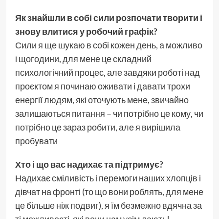
Як знайшли в собі сили розпочати творити і
знову влитися у робочий графік?
Сили я ще шукаю в собі кожен день, а можливо
і щогодини, для мене це складний
психологічний процес, але завдяки роботі над
проєктом я починаю оживати і давати трохи
енергії людям, які оточують мене, звичайно
залишаються питання – чи потрібно це кому, чи
потрібно це зараз робити, але я вирішила
пробувати
Хто і що вас надихає та підтримує?
Надихає сміливість і перемоги наших хлопців і
дівчат на фронті (то що вони роблять, для мене
це більше ніж подвиг), я їм безмежно вдячна за