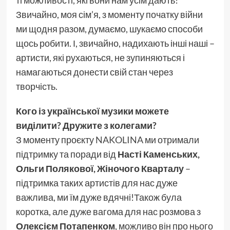
ті можливості, які вони нам усім дають!
Звичайно, моя сім’я, з моменту початку війни
ми щодня разом, думаємо, шукаємо способи
щось робити. І, звичайно, надихають інші наші –
артисти, які рухаються, не зупиняються і
намагаються донести свій стан через
творчість.
Кого із української музики можете
виділити? Дружите з колегами?
З моменту проєкту
NAKOLINA
ми отримали
підтримку та поради від
Насті Каменських,
Ольги Полякової, Жіночого Кварталу
–
підтримка таких артистів для нас дуже
важлива, ми їм дуже вдячні!Також була
коротка, але дуже вагома для нас розмова з
Олексієм Потапенком
, можливо він про нього