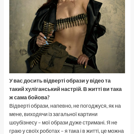
У вас досить відверті образи у відео та
такий хуліганський настрій. В житті ви така
ж сама бойова?
Відверті образи, напевно, не погоджуся, як на
мене, виходячи із загальної картини
шоубізнесу – мої образи дуже стримані. Я не
граю у своїх роботах – я така і в житті, це можна