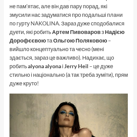
не пам’ятає, але він дав пару порад, які
змусили нас задуматися про подальші плани
по гурту
NAKOLINA
. Зараз дуже сподобалися
дуети, які робить
Артем Пивоваров
з
Надією
Дорофєєвою
та
Ольгою Поляковою
–
вийшло концептуально та чесно (мені
здається, зараз це важливо). Надихає, що
робить
alyona alyona
і
Jerry Heil
– це дуже
стильно і національно (а так треба зуміти), прям
дуже круто!