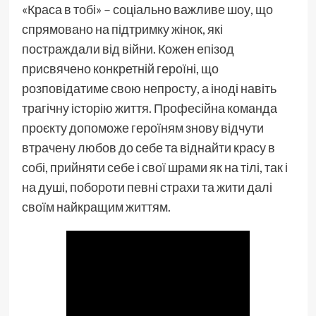
«Краса в тобі» – соціально важливе шоу, що
спрямовано на підтримку жінок, які
постраждали від війни. Кожен епізод
присвячено конкретній героїні, що
розповідатиме свою непросту, а іноді навіть
трагічну історію життя. Професійна команда
проєкту допоможе героїням знову відчути
втрачену любов до себе та віднайти красу в
собі, прийняти себе і свої шрами як на тілі, так і
на душі, побороти певні страхи та жити далі
своїм найкращим життям.