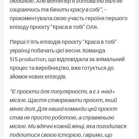
людиною. Але відтепер я готова іди далі не
озираючись та бачити красу в собі”
, –
прокоментувала свою участь героїня першого
епізоду проєкту “Краса в тобі” Оля.
Перші п’ять епізодів проєкту “Краса в тобі”
українці побачать цієї весни. Команда
SIS.production
, що відповідала за знімальний
процес та виробництво, вже готується до
зйомок нових епізодів.
“Є проєкти для популярності, а є з «над»
місією. Щастя створювати проєкт, який
міняє долі. Для нашої команди цей проєкт
став не просто роботою, а справжньою
місією. Ми вдячні кожній жінці, яка погодилася
поділитися своєю історією, і віримо, що