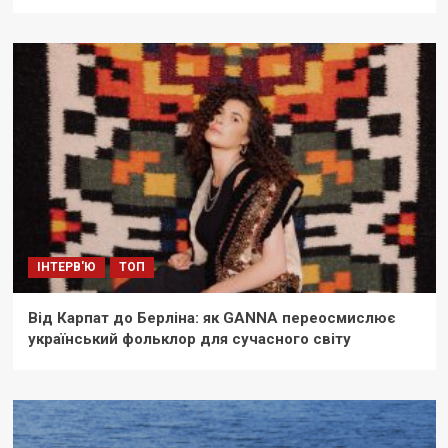
ІНТЕРВ'Ю
ТОП
Від Карпат до Берліна: як GANNA переосмислює
український фольклор для сучасного світу