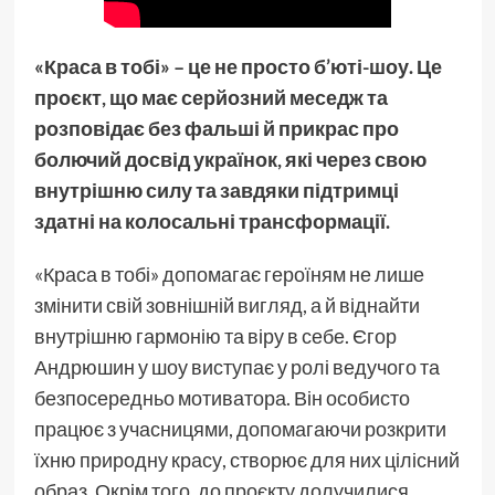
«Краса в тобі» – це не просто б’юті-шоу. Це
проєкт, що має серйозний меседж та
розповідає без фальші й прикрас про
болючий досвід українок, які через свою
внутрішню силу та завдяки підтримці
здатні на колосальні трансформації.
«Краса в тобі» допомагає героїням не лише
змінити свій зовнішній вигляд, а й віднайти
внутрішню гармонію та віру в себе. Єгор
Андрюшин у шоу виступає у ролі ведучого та
безпосередньо мотиватора. Він особисто
працює з учасницями, допомагаючи розкрити
їхню природну красу, створює для них цілісний
образ. Окрім того, до проєкту долучилися