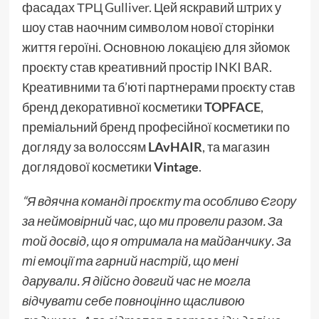
фасадах
ТРЦ Gulliver
. Цей яскравий штрих у
шоу став наочним символом нової сторінки
життя героїні. Основною локацією для зйомок
проєкту став креативний простір
INKI BAR
.
Креативними та б’юті партнерами проєкту став
бренд декоративної косметики
TOPFACE
,
преміальний бренд професійної косметики по
догляду за волоссям
LAvHAIR
, та магазин
доглядової косметики
Vintage
.
“Я вдячна команді проєкту та особливо
Єгору
за неймовірний час, що ми провели разом. За
той досвід, що я отримала на майданчику. За
ті емоції та гарний настрій, що мені
дарували. Я дійсно довгий час не могла
відчувати себе повноцінно щасливою