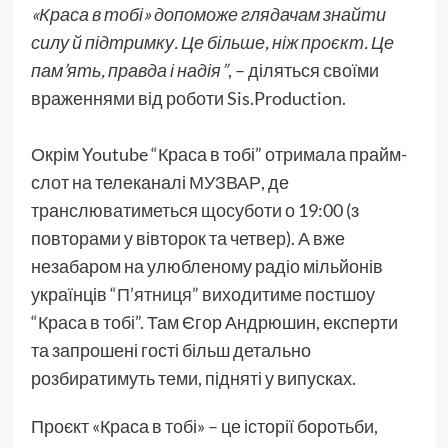
«Краса в тобі» допоможе глядачам знайти
силу й підтримку. Це більше, ніж проєкт. Це
пам’ять, правда і надія”
, – діляться своїми
враженнями від роботи Sis.Production.
Окрім Youtube “Краса в тобі” отримала прайм-
слот на телеканалі
МУЗВАР
, де
транслюватиметься щосуботи о 19:00 (з
повторами у вівторок та четвер). А вже
незабаром на улюбленому радіо мільйонів
українців
“П’ятниця”
виходитиме постшоу
“Краса в тобі”. Там Єгор Андрюшин, експерти
та запрошені гості більш детально
розбиратимуть теми, підняті у випусках.
Проєкт «Краса в тобі» – це історії боротьби,