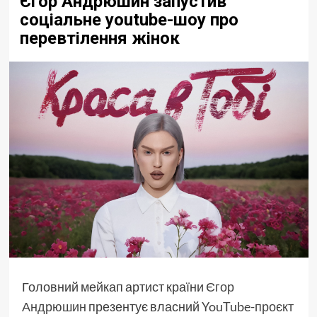
Єгор Андрюшин запустив
соціальне youtube-шоу про
перевтілення жінок
Головний мейкап артист країни
Єгор
Андрюшин
презентує власний
YouTube-проєкт