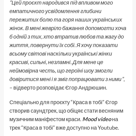
“Цей проєкт народився під впливом мого
емпатичного усвідомлення глибини
пережитих болю та горя наших українських
жінок. В мені жевріло бажання допомогти хоча
б одній з тих, хто втратив любов та жагу до
життя, повернути їх собі. Я хочу показати
всьому світові наскільки українські жінки
красиві, сильні, незламні. Для мене це
неймовірна честь, що героїні шоу змогли
довіритися мені і я зміг попрацювати з ними”
,
– відверто розповідає Єгор Андрюшин.
Спеціально для проєкту “Краса в тобі” Єгор
створив саундтрек, що обіцяє стати весняним
музичним маніфестом краси.
Mood video
на
трек “Краса в тобі” вже доступно на Youtube.