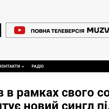
КОНТАКТИ
РАДІО
в в рамках свого с
тує новий сингл п