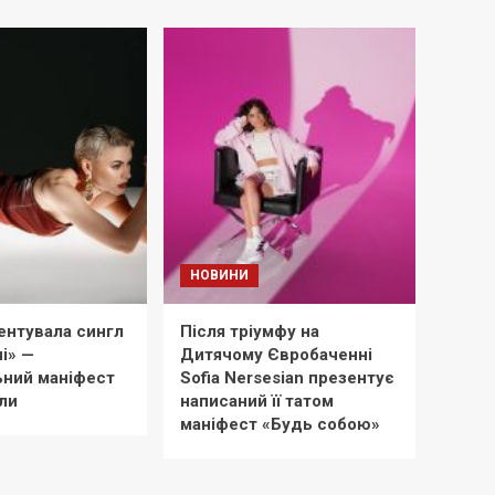
НОВИНИ
ентувала сингл
Після тріумфу на
і» —
Дитячому Євробаченні
ний маніфест
Sofia Nersesian презентує
ли
написаний її татом
маніфест «Будь собою»