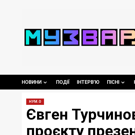
Перейти
до
вмісту
НОВИНИ
ПОДІЇ
ІНТЕРВ’Ю
ПІСНІ
НУМ.О
Євген Турчино
проєкту презен