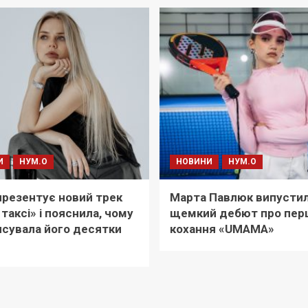
И
НУМ.О
НОВИНИ
НУМ.О
i презентує новий трек
Марта Павлюк випусти
 таксі» і пояснила, чому
щемкий дебют про пер
сувала його десятки
кохання «UМАМА»