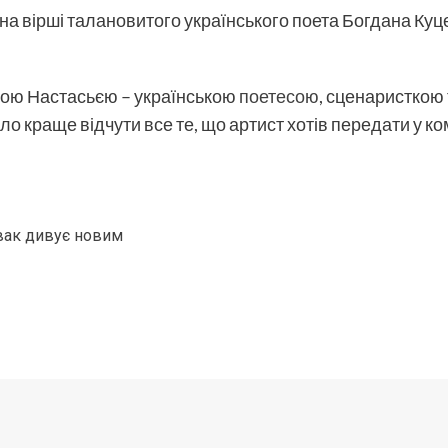
на вірші талановитого українського поета Богдана Куц
ькою Настасьєю – українською
поетесою
, сценаристкою 
 краще відчути все те, що артист хотів передати у ко
вак дивує новим