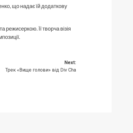
енко, що надає їй додаткову
та режисеркою. Її творча візія
мпозиції.
Next:
Трек «Вище голови» від Div Cha