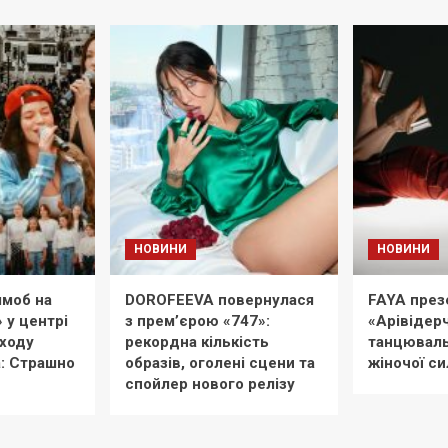
НОВИНИ
НОВИНИ
моб на
DOROFEEVA повернулася
FAYA през
» у центрі
з прем’єрою «747»:
«Арівідерч
иходу
рекордна кількість
танцюваль
: Страшно
образів, оголені сцени та
жіночої си
спойлер нового релізу