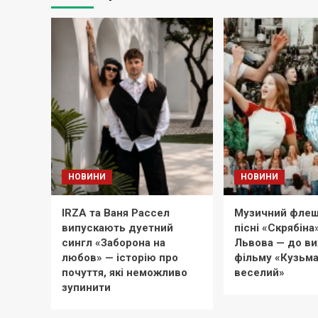
НОВИНИ
НОВИНИ
IRZA та Ваня Рассел
Музичний флеш
випускають дуетний
пісні «Скрябіна
сингл «Заборона на
Львова — до в
любов» — історію про
фільму «Кузьма
почуття, які неможливо
веселий»
зупинити