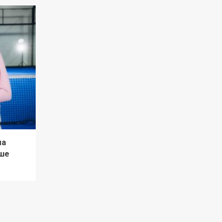
ла
ше