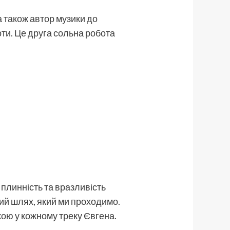
 а також автор музики до
ти. Це друга сольна робота
 плинність та вразливість
ний шлях, який ми проходимо.
кою у кожному треку Євгена.