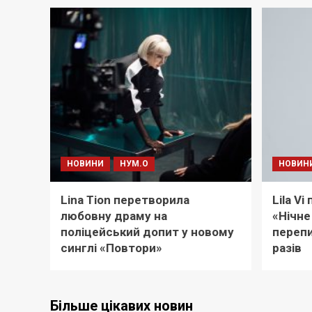
НОВИНИ
НУМ.О
НОВИН
Lina Tion перетворила
Lila V
любовну драму на
«Нічне
поліцейський допит у новому
перепи
синглі «Повтори»
разів
Більше цікавих новин