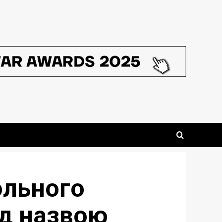
ольного
ід назвою