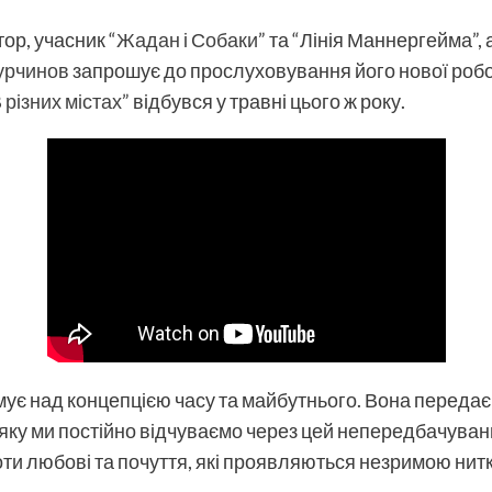
ор, учасник “
Жадан і Собаки
” та “Лінія Маннергейма”,
урчинов
запрошує до прослуховування його нової робо
 різних містах”
відбувся у травні цього ж року.
мує над концепцією часу та майбутнього. Вона передає
, яку ми постійно відчуваємо через цей непередбачува
ноти любові та почуття, які проявляються незримою нит