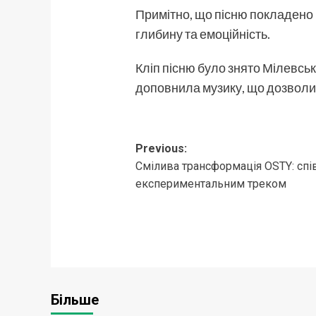
Примітно, що пісню покладено 
глибину та емоційність.
Кліп пісню було знято Мілевс
доповнила музику, що дозволило
Post
Previous:
Смілива трансформація OSTY: спі
navigation
експериментальним треком
Більше