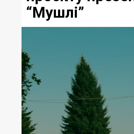
“Мушлі”