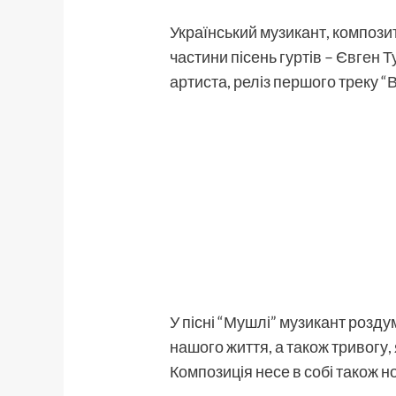
Український музикант, композит
частини пісень гуртів –
Євген Т
артиста, реліз першого треку
“В
У пісні “Мушлі” музикант розду
нашого життя, а також тривогу
Композиція несе в собі також 