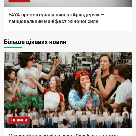
FAYA презентувала сингл «Арівідерчі» —
танцювальний маніфест жіночої сили
Більше цікавих новин
НОВИНИ
Музичний флешмоб на пісні «Скрябіна» у центрі