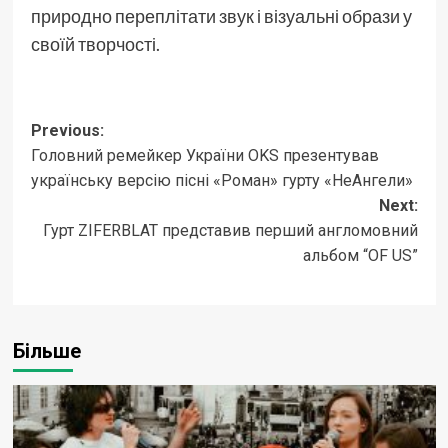
природно переплітати звук і візуальні образи у
своїй творчості.
Post
Previous:
Головний ремейкер України OKS презентував
navigation
українську версію пісні «Роман» гурту «НеАнгели»
Next:
Гурт ZIFERBLAT представив перший англомовний
альбом “OF US”
Більше