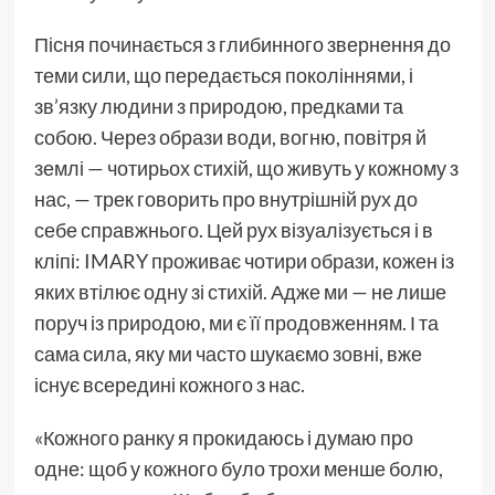
Пісня починається з глибинного звернення до
теми сили, що передається поколіннями, і
зв’язку людини з природою, предками та
собою. Через образи води, вогню, повітря й
землі — чотирьох стихій, що живуть у кожному з
нас, — трек говорить про внутрішній рух до
себе справжнього. Цей рух візуалізується і в
кліпі: IMARY проживає чотири образи, кожен із
яких втілює одну зі стихій. Адже ми — не лише
поруч із природою, ми є її продовженням. І та
сама сила, яку ми часто шукаємо зовні, вже
існує всередині кожного з нас.
«Кожного ранку я прокидаюсь і думаю про
одне: щоб у кожного було трохи менше болю,