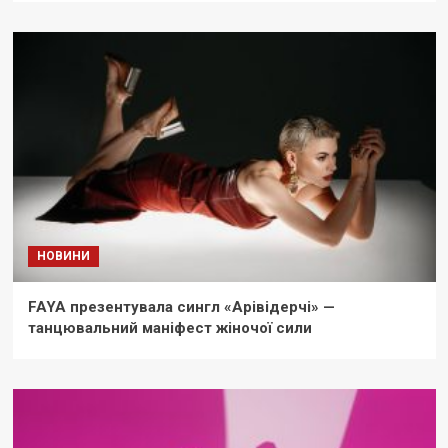
НОВИНИ
FAYA презентувала сингл «Арівідерчі» —
танцювальний маніфест жіночої сили