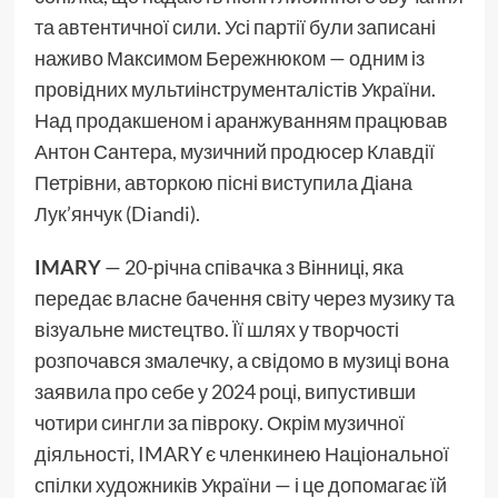
та автентичної сили. Усі партії були записані
наживо Максимом Бережнюком — одним із
провідних мультиінструменталістів України.
Над продакшеном і аранжуванням працював
Антон Сантера, музичний продюсер Клавдії
Петрівни, авторкою пісні виступила Діана
Лук’янчук (Diandi).
IMARY
— 20-річна співачка з Вінниці, яка
передає власне бачення світу через музику та
візуальне мистецтво. Її шлях у творчості
розпочався змалечку, а свідомо в музиці вона
заявила про себе у 2024 році, випустивши
чотири сингли за півроку. Окрім музичної
діяльності, IMARY є членкинею Національної
спілки художників України — і це допомагає їй