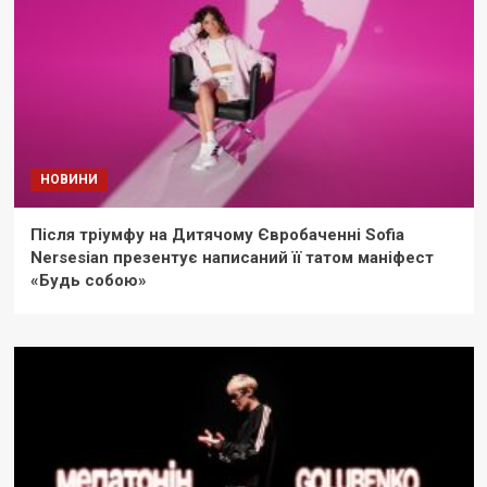
НОВИНИ
Після тріумфу на Дитячому Євробаченні Sofia
Nersesian презентує написаний її татом маніфест
«Будь собою»