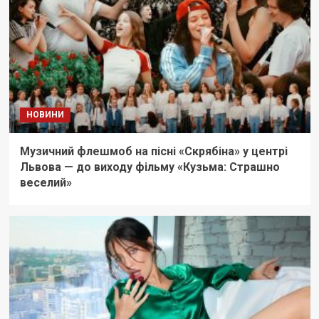
НОВИНИ
Музичний флешмоб на пісні «Скрябіна» у центрі
Львова — до виходу фільму «Кузьма: Страшно
веселий»