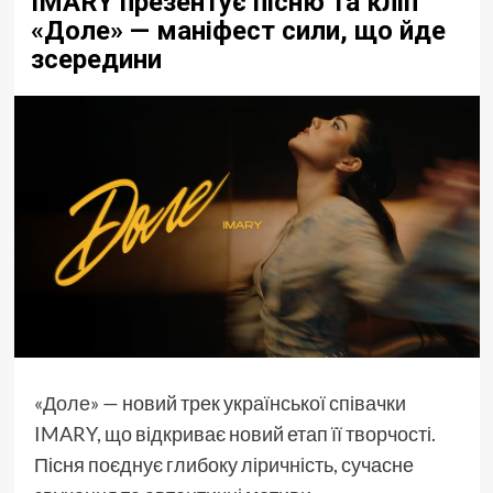
IMARY презентує пісню та кліп
«Доле» — маніфест сили, що йде
зсередини
«Доле»
— новий трек української співачки
IMARY
, що відкриває новий етап її творчості.
Пісня поєднує глибоку ліричність, сучасне