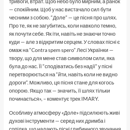
тривоги, втрат. Щоб небо було мирним, а ранок
— спокійним. Щоб у нас вистачало сил бути
чесними з собою. “Доле” — це пісня про шлях.
Про те, як не загубитись, коли навколо темно,
як почути себе. Як іти, навіть не знаючи точно
куди — але з відкритим серцем. У словах пісні є
омаж на “Contra spem spero” Лесі Українки —
твору, що для мене став символом сили, яка
була до нас. Її “сподіватись без надії” у пісні
перетворюється на “йти, навіть коли не видно
дороги”. Можливо, ця пісня стане для когось
опорою. Якщо так — значить, її шлях тільки
починається», – коментує трек IMARY.
Особливу атмосферу «Доле» підсилюють живі
духові інструменти — серед них дримба і
сопілка, що надають пісні глибинного звучання