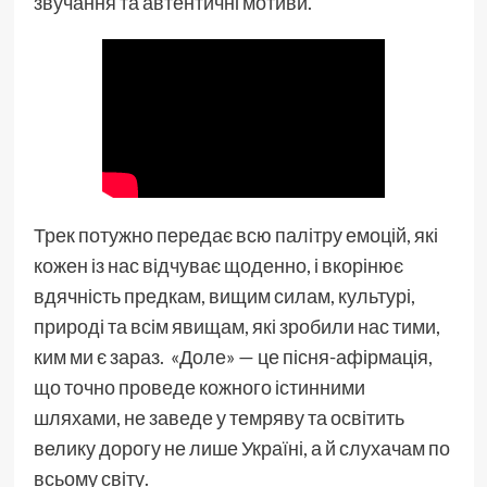
звучання та автентичні мотиви.
Трек потужно передає всю палітру емоцій, які
кожен із нас відчуває щоденно, і вкорінює
вдячність предкам, вищим силам, культурі,
природі та всім явищам, які зробили нас тими,
ким ми є зараз. «Доле» — це пісня-афірмація,
що точно проведе кожного істинними
шляхами, не заведе у темряву та освітить
велику дорогу не лише Україні, а й слухачам по
всьому світу.