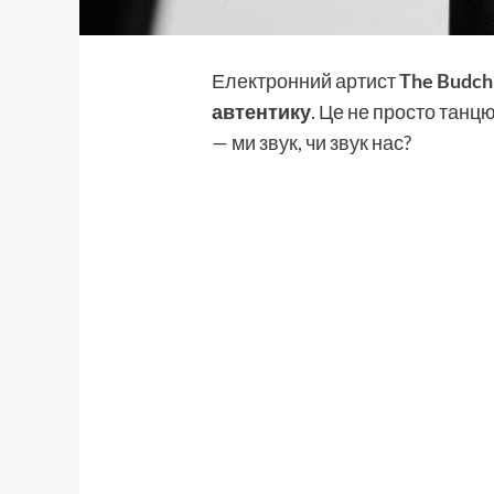
Електронний артист
The Budch
автентику
. Це не просто танц
— ми звук, чи звук нас?