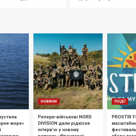
НОВИНИ
ПОДІЇ
пустила
Репери-військові NORD
PROSTIR F
Чорне море»
DIVISION дали рідкісне
масштабни
і
інтерв’ю у новому
фестиваль