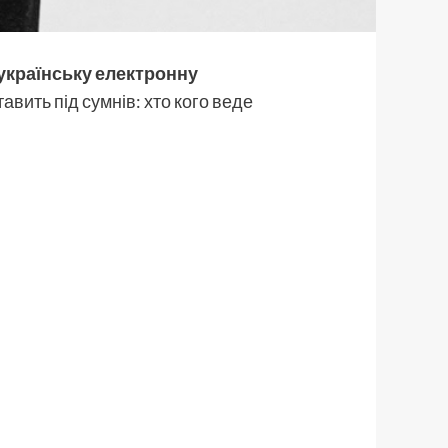
українську електронну
авить під сумнів: хто кого веде