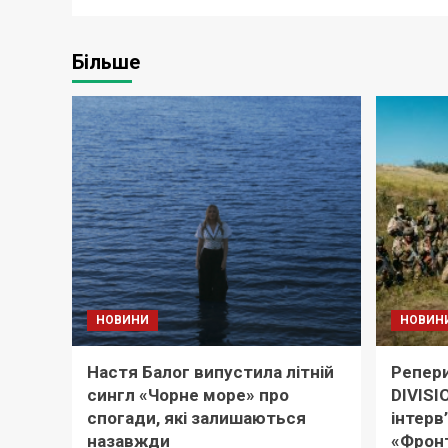
Більше
НОВИНИ
НОВИН
Настя Балог випустила літній
Репери
сингл «Чорне море» про
DIVISI
спогади, які залишаються
інтерв
назавжди
«Фронт