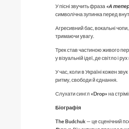
У пісні звучить фраза
«А тепе
символічна зупинка перед внут
Агресивний бас, вокальні чопи,
тримаючи увагу.
Трек став частиною живого пер
у візуальній ідеї, де світло і р
У час, коли в Україні кожен зву
ритму, свободи й єднання.
Слухати сингл
«Drop»
на стрім
Біографія
The Budchuk
— це сценічний пс