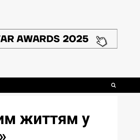
шим життям у
»