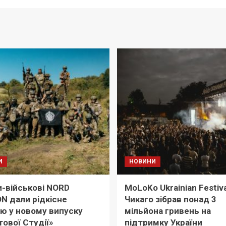
И
НОВИНИ
-військові NORD
MoLoKo Ukrainian Festiva
ON дали рідкісне
Чикаго зібрав понад 3
’ю у новому випуску
мільйона гривень на
ової Студії»
підтримку України