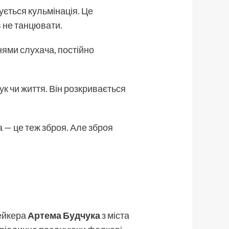
ується кульмінація. Це
в не танцювати.
ннями слухача, постійно
к чи життя. Він розкривається
ка — це теж зброя. Але зброя
ейкера
Артема Будчука
з міста