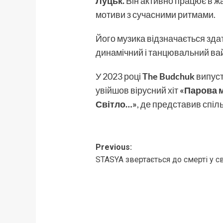
Луцьк.
Він активно працює в ж
мотиви з сучасними ритмами.
Його музика відзначається зда
динамічний і танцювальний ва
У 2023 році
The Budchuk
випус
увійшов вірусний хіт
«Парова 
Світло…»
, де представив спіль
Post
Previous:
STASYA звертається до смерті у св
navigation