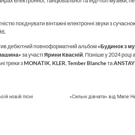
анрах електронної, танцювальної та інді-поп музики, 
тністю поєднувати вінтажні електронні звуки з сучас
йб.
тив дебютний повноформатний альбом
«Будинок з м
машина»
за участі
Ярини Квасній
. Пізніше у 2024 році
ні треки з
MONATIK
,
KLER
,
Tember Blanche
та
ANSTAY
оїй новій пісні
«Сильні дівчата» від Marie He