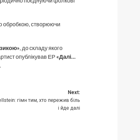
періодично поєднуючи фолкові
ною обробкою, створюючи
узикою»
, до складу якого
 артист опублікував ЕР
«Далі…
.
Next:
llstein: гімн тим, хто пережив біль
і йде далі