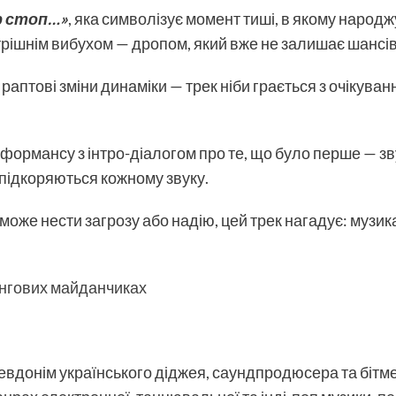
р стоп…»
, яка символізує момент тиші, в якому народж
рішнім вибухом — дропом, який вже не залишає шансі
 раптові зміни динаміки — трек ніби грається з очікува
формансу з інтро-діалогом про те, що було перше — зву
ух підкоряються кожному звуку.
к може нести загрозу або надію, цей трек нагадує: музи
інгових майданчиках
евдонім українського діджея, саундпродюсера та бітм