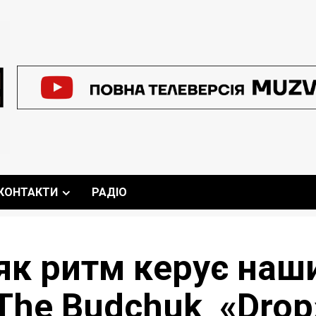
КОНТАКТИ
РАДІО
, як ритм керує на
 The Budchuk «Drop