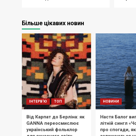
Більше цікавих новин
ІНТЕРВ'Ю
ТОП
НОВИНИ
Від Карпат до Берліна: як
Настя Балог ви
GANNA переосмислює
літній сингл «
український фольклор
про спогади, як