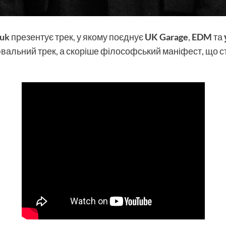
uk
презентує трек, у якому поєднує
UK Garage
,
EDM
та
ювальний трек, а скоріше філософський маніфест, що ст