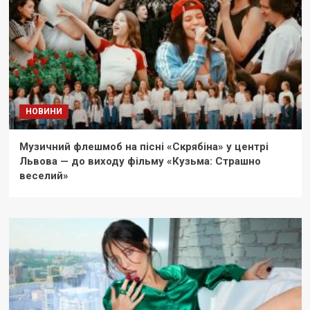
НОВИНИ
Музичний флешмоб на пісні «Скрябіна» у центрі
Львова — до виходу фільму «Кузьма: Страшно
веселий»