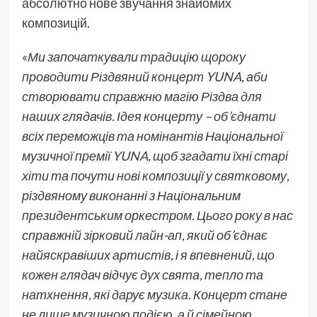
абсолютно нове звучання знайомих
композицій.
«
Ми започаткували традицію щороку
проводити Різдвяний концерт YUNA, аби
створювати справжню магію Різдва для
наших глядачів. Ідея концерту – об’єднати
всіх переможців та номінантів Національної
музичної премії YUNA, щоб згадати їхні старі
хіти та почути нові композиції у святковому,
різдвяному виконанні з Національним
президентським оркестром. Цього року в нас
справжній зірковий лайн-ап, який об’єднає
найяскравіших артистів, і я впевнений, що
кожен глядач відчує дух свята, тепло та
натхнення, які дарує музика. Концерт стане
не лише музичною подією, а й сімейною