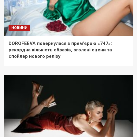
НОВИНИ
DOROFEEVA повернулася з прем’єрою «747»:
рекордна кількість образів, оголені сцени та
спойлер нового релізу