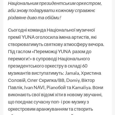
Національним президентським оркестром,
аби знову подарувати кожному справжнє
різдвяне диво та обійми!
Сьогодні команда Національної музичної
премії YUNA оголосила імена артистів, які
створюватимуть святкову атмосферу вечора.
Під гаслом «Переможці YUNA разом до
перемоги!» в супроводі Національного
президентського оркестру в складі 60
музикантів виступатимуть: Jamala, Христина
Соловій, Олег Скрипка/ВВ, Domiy, Віктор
Павлік, Ivan NAVI, Pianoбой та Kamaliya. Вони
виконають свої відомі хіти в новому звучанні,
що поєднає сучасну поп- і рок-музику з
оркестровим аранжуванням та створить