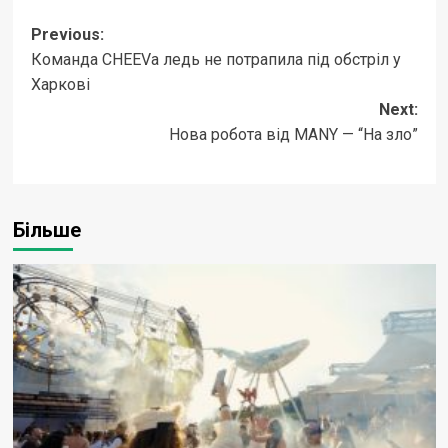
Post
Previous:
Команда CHEEVа ледь не потрапила під обстріл у
navigation
Харкові
Next:
Нова робота від MANY — “На зло”
Більше