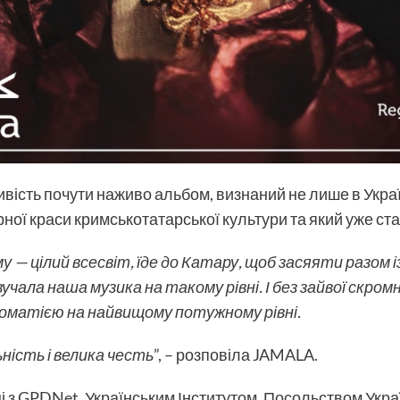
ість почути наживо альбом, визнаний не лише в Україні,
ної краси кримськотатарської культури та який уже ста
— цілий всесвіт, їде до Катару, щоб засяяти разом із
учала наша музика на такому рівні. І без зайвої скром
матією на найвищому потужному рівні.
ьність і велика честь
”, – розповіла JAMALA.
і з GPDNet, Українським Інститутом, Посольством Украї