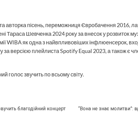
 та авторка пісень, переможниця Євробачення 2016, л
мені Тараса Шевченка 2024 року за внесок у розвиток м
емії WIBA як одна з найвпливовіших інфлюенсерок, вх
 за версією плейлиста Spotify Equal 2023, а також є ч
чий голос звучить по всьому світу.
звучить благодійний концерт
“Вона не знає молитви”: 