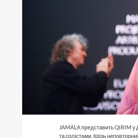
JAMALA
представить QIRIM у Д
та солістами. Крізь неповторн