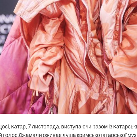
осі, Катар, 7 листопада, виступаючи разом із Катарс
ий голос Джамали оживає душа кримськотатарської музи