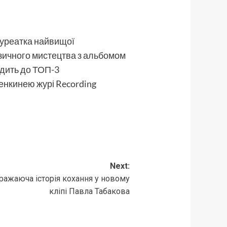
ауреатка найвищої
узичного мистецтва з альбомом
одить до ТОП-3
ленкинею журі Recording
Next:
вражаюча історія кохання у новому
кліпі Павла Табакова