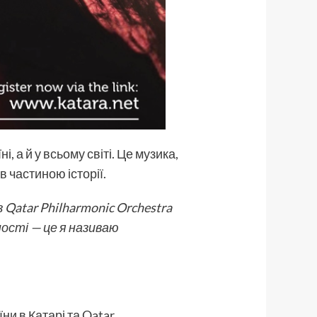
 а й у всьому світі. Це музика,
в частиною історії.
 Qatar Philharmonic Orchestra
ності — це я називаю
ни в Катарі та Qatar