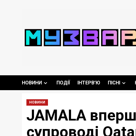
Перейти
до
вмісту
НОВИНИ
ПОДІЇ
ІНТЕРВ’Ю
ПІСНІ
НОВИНИ
JAMALA вперше
супроводі Qata