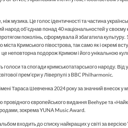
ніж музика. Це голос ідентичності та частина українськ
й народ об’єднав понад 40 національностей у своєму е
 протягом поколінь, сформувала й збагатила культуру. 
о міста Кримського півострова, так само як і окремі вс
— це неповторна подорож Кримом і його унікальною кул
ть голоси та спогади кримськотатарського народу. Від 
вітової прем’єри у Ліверпулі з BBC Philharmonic.
імені Тараса Шевченка 2024 року за значний внесок у 
єю провідного європейського видання Beehype та «Най
родами, зокрема YUNA Music Award.
альбом входить до списку найкращих у світі за версією