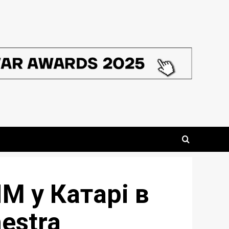
M у Катарі в
estra