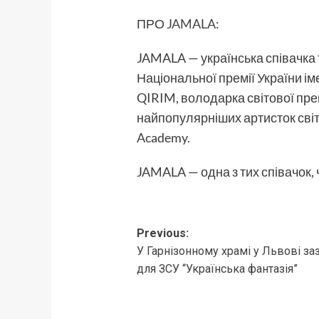
ПРО
JAMALA
:
JAMALA — українська співачка
Національної премії України і
QIRIM, володарка світової пр
найпопулярніших артисток світу
Academy.
JAMALA — одна з тих співачок, 
Post
Previous:
У Гарнізонному храмі у Львові за
navigation
для ЗСУ “Українська фантазія”