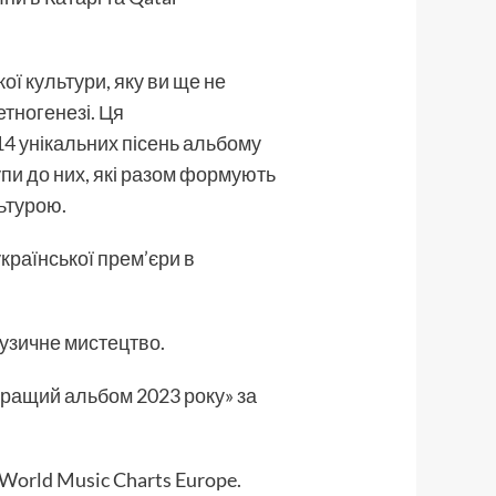
ої культури, яку ви ще не
тногенезі. Ця
14 унікальних пісень альбому
тупи до них, які разом формують
ьтурою.
української прем’єри в
музичне мистецтво.
кращий альбом 2023 року» за
 World Music Charts Europe.