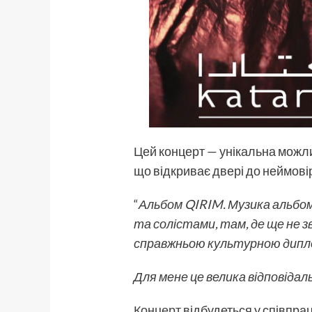
Цей концерт — унікальна можлив
що відкриває двері до неймовір
“
Альбом QIRIM. Музика альбому 
та солістами, там, де ще не зв
справжньою культурною дипло
Для мене це велика відповідал
Концерт
відбудеться у співпрац