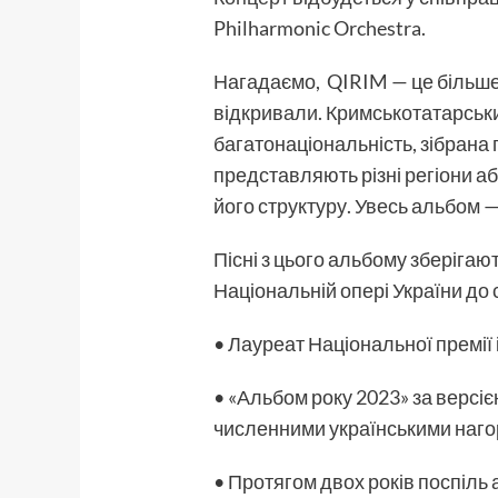
Philharmonic Orchestra.
Нагадаємо, QIRIM — це більше, 
відкривали. Кримськотатарськи
багатонаціональність, зібрана
представляють різні регіони аб
його структуру. Увесь альбом 
Пісні з цього альбому зберігаю
Національній опері України до с
• Лауреат Національної премії 
• «Альбом року 2023» за версі
численними українськими наго
• Протягом двох років поспіль 