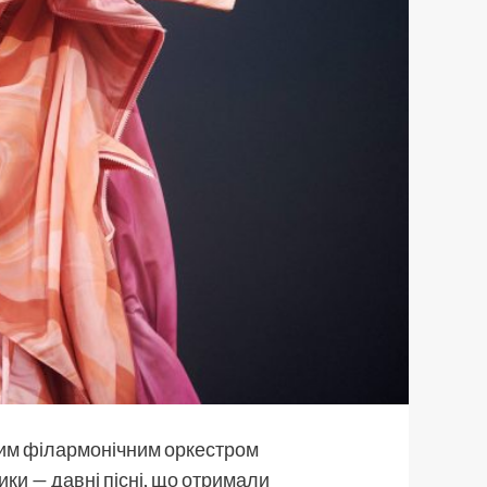
ьким філармонічним оркестром
ки — давні пісні, що отримали