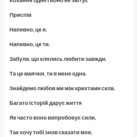
Кохання одне і воно не звітує
Приспів
Напевно
,
це я
.
Напевно
,
це ти
.
Забули
,
що клялись любити завжди
.
Та це маячня
,
ти в мене одна
.
Знайдемо любов ми між крихтами скла
.
Багато історій дарує життя
Як часто воно випробовує сили
,
Так хочу тобі знов сказати моя
,