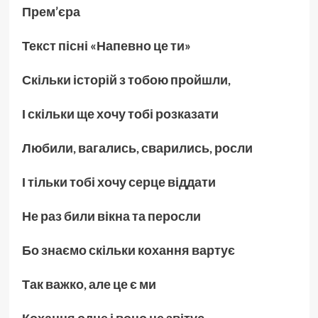
Прем’єра
Текст пісні «Напевно це ти»
Скільки історій з тобою пройшли
,
І скільки ще хочу тобі розказати
Любили
,
вагались
,
сварились
,
росли
І тільки тобі хочу серце віддати
Не раз били вікна та перосли
Бо знаємо скільки кохання вартує
Так важко
,
але це є ми