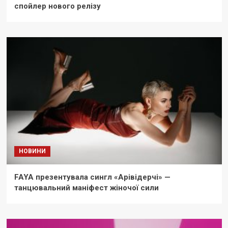
спойлер нового релізу
НОВИНИ
FAYA презентувала сингл «Арівідерчі» —
танцювальний маніфест жіночої сили