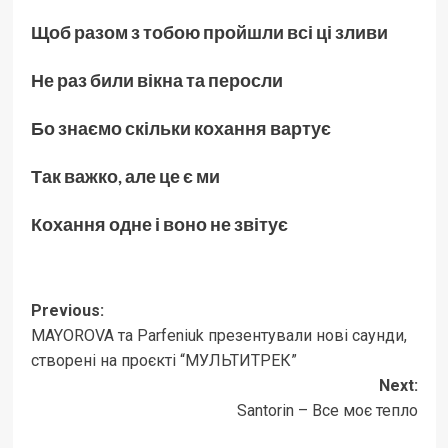
Щоб разом з тобою пройшли всі ці зливи
Не раз били вікна та перосли
Бо знаємо скільки кохання вартує
Так важко
,
але це є ми
Кохання одне і воно не звітує
Post
Previous:
MAYOROVA та Parfeniuk презентували нові саунди,
navigation
створені на проєкті “МУЛЬТИТРЕК”
Next:
Santorin – Все моє тепло