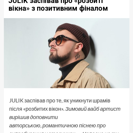
JULIK заспівав про «розбиті
вікна» з позитивним фіналом
JULIK
заспівав про те, як уникнути шрамів
після «розбитих вікон».
Зимовий вайб артист
вирішив доповнити
авторською, романтичною піснею про