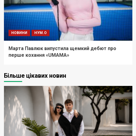
НОВИНИ
НУМ.О
Марта Павлюк випустила щемкий дебют про
перше кохання «UМАМА»
Більше цікавих новин