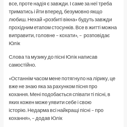
все, проте надія є завжди. І саме за неї треба
триматись і йти вперед, безумовно якщо
любиш. Нехай «розбиті вікна» будуть завжди
прохідним етапом стосунків. Все в житті можна
виправити, головне – кохати», – розповідає
Юлік
Слова та музику до пісні
Юлік
написав
самостійно.
«Останнім часом мене потягнуло на лірику, це
вже не знаю яка за рахунком пісня про
кохання. Мені подобається співати ті пісні, в
яких кожен може уявити себе і свою
історію. Недарма всі найкращі пісні – про
кохання», – додав
Юлік