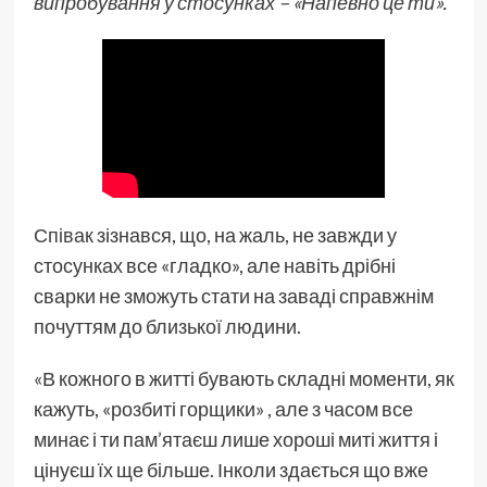
випробування у стосунках – «Напевно це ти».
Співак
зізнався, що, на жаль, не завжди у
стосунках все «гладко», але навіть дрібні
сварки не зможуть стати на заваді справжнім
почуттям до близької людини.
«В кожного в житті бувають складні моменти, як
кажуть, «розбиті горщики» , але з часом все
минає і ти пам’ятаєш лише хороші миті життя і
цінуєш їх ще більше. Інколи здається що вже