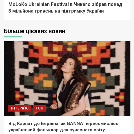
MoLoKo Ukrainian Festival в Чикаго зібрав понад
3 мільйона гривень на підтримку України
Більше цікавих новин
ІНТЕРВ'Ю
ТОП
Від Карпат до Берліна: як GANNA переосмислює
український фольклор для сучасного світу