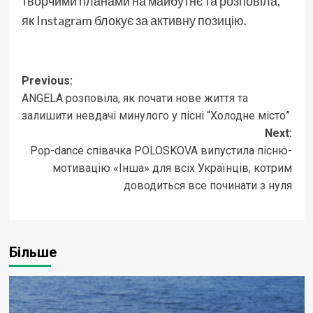
творчими планами на майбутнє та розповіла,
як Instagram блокує за
активну позицію.
Post
Previous:
ANGELA розповіла, як почати нове життя та
navigation
залишити невдачі минулого у пісні “Холодне місто”
Next:
Pop-dance співачка POLOSKOVA випустила пісню-
мотивацію «Інша» для всіх Українців, котрим
доводиться все починати з нуля
Більше