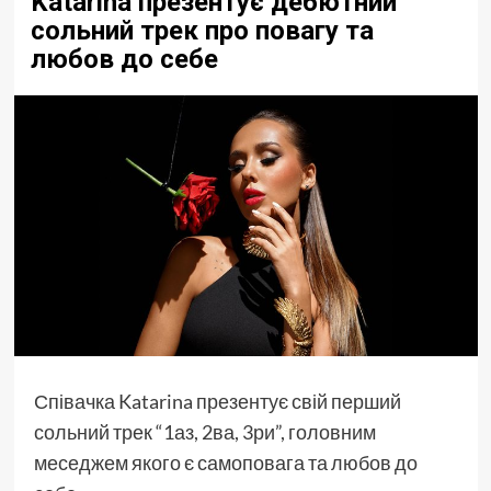
Katarina презентує дебютний
сольний трек про повагу та
любов до себе
Співачка Katarina презентує свій перший
сольний трек “1аз, 2ва, 3ри”, головним
меседжем якого є самоповага та любов до