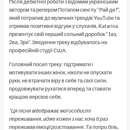
Після дебютної роботи з відомим українським
автором та репером Потапом синглу “Рай де?“,
який потрапив до музичних трендів YouTube та
отримав позитивні відгуки у слухачів, Katarina
презентує свій перший сольний доробок “1аз,
2ва, 3ри”. Зведення треку відбувалось на
професійній студії США.
Головний посил треку: підтримати і
мотивувати інших жінок, ніколи не опускати
руки, не втрачати віру в себе та свої сили,
продовжувати рухатися вперед та ставати
кращою версією себе.
“Ця пісня відображає мої особисті
переживання, адже кожен з нас хоча б раз
переживав емоції розставання. Та попри біль,