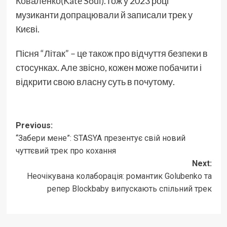
Коваленко
(
Kate Soul
).Тож у 2023 році
музиканти допрацювали й записали трек у
Києві.
Пісня “Літак” – це також про відчуття безпеки в
стосунках. Але звісно, кожен може побачити і
відкрити свою власну суть в почутому.
Post
Previous:
“Забери мене”: STASYA презентує свій новий
navigation
чуттєвий трек про кохання
Next:
Неочікувана колаборація: романтик Golubenko та
репер Blockbaby випускають спільний трек