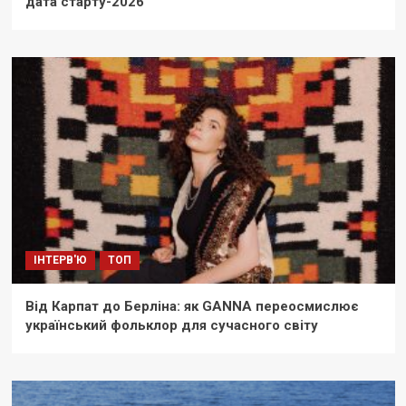
дата старту-2026
ІНТЕРВ'Ю
ТОП
Від Карпат до Берліна: як GANNA переосмислює
український фольклор для сучасного світу