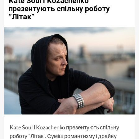
Kate Soul і Kozachenko
презентують спільну роботу
”Літак”
Kate Soul
і
Kozachenko
презентують спільну
роботу
”Літак”.
Суміш романтизму і драйву