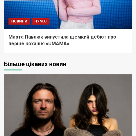
НОВИНИ
НУМ.О
Марта Павлюк випустила щемкий дебют про
перше кохання «UМАМА»
Більше цікавих новин