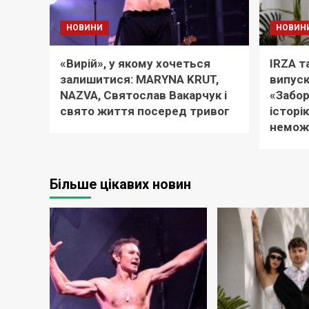
НОВИНИ
НОВИН
«Вирій», у якому хочеться
IRZA т
залишитися: MARYNA KRUT,
випуск
NAZVA, Святослав Вакарчук і
«Забор
свято життя посеред тривог
історі
немож
Більше цікавих новин