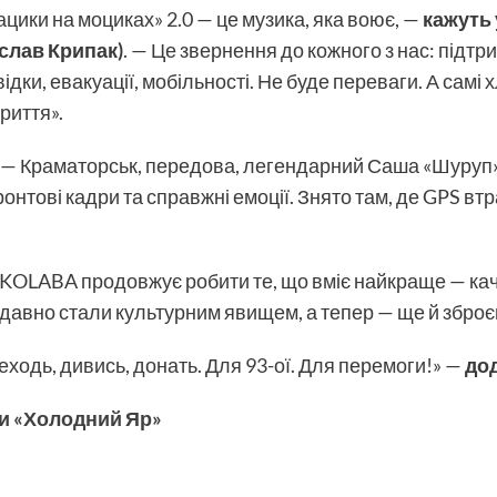
Пацики на моциках» 2.0 — це музика, яка воює, —
кажуть 
слав Крипак)
. — Це звернення до кожного з нас: підтри
ідки, евакуації, мобільності. Не буде переваги. А самі
криття».
0 — Краматорськ, передова, легендарний Саша «Шуруп» з
онтові кадри та справжні емоції. Знято там, де GPS втр
 KOLABA продовжує робити те, що вміє найкраще — кач
ів давно стали культурним явищем, а тепер — ще й збро
ходь, дивись, донать. Для 93-ої. Для перемоги!» —
до
ди «Холодний Яр»