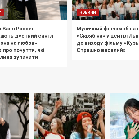
И
НОВИНИ
а Ваня Рассел
Музичний флешмоб на п
ають дуетний сингл
«Скрябіна» у центрі Ль
она на любов» —
до виходу фільму «Кузь
ю про почуття, які
Страшно веселий»
ливо зупинити