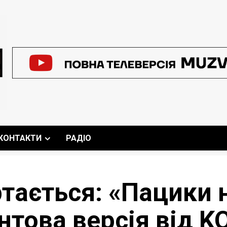
КОНТАКТИ
РАДІО
ртається: «Пацики
нтова версія від K