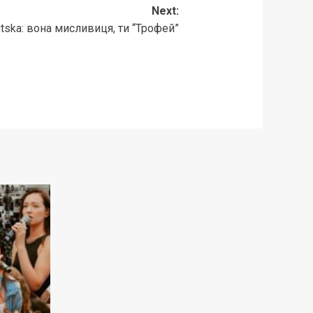
Next:
utska: вона мисливиця, ти “Трофей”