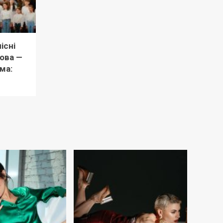
існі
вова —
ма: