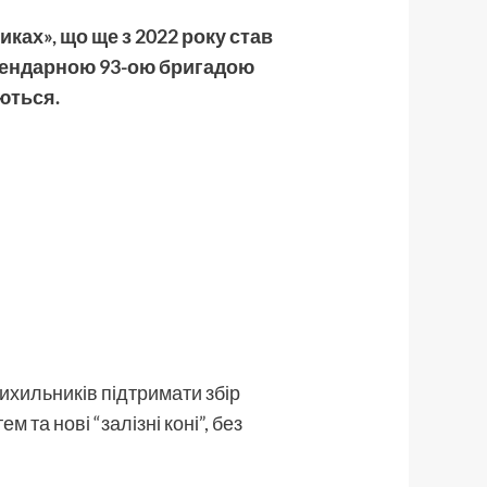
иках», що ще з 2022 року став
егендарною 93-ою бригадою
аються.
рихильників підтримати збір
 та нові “залізні коні”, без