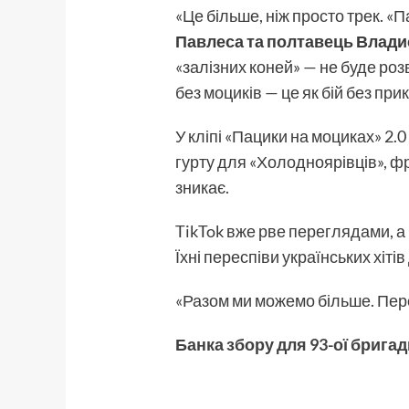
«Це більше, ніж просто трек. «
Павлеса та полтавець Влади
«залізних коней» — не буде розв
без моциків — це як бій без при
У кліпі «Пацики на моциках» 2.
гурту для «Холодноярівців», фр
зникає.
TikTok вже рве переглядами, а
Їхні переспіви українських хіт
«Разом ми можемо більше. Пере
Банка збору для 93-ої брига