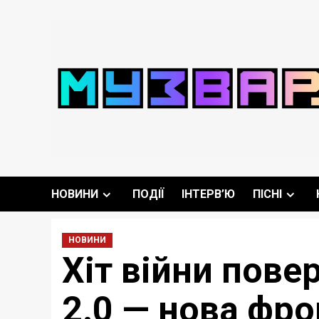
Перейти
до
вмісту
НОВИНИ
ПОДІЇ
ІНТЕРВ’Ю
ПІСНІ
НОВИНИ
Хіт війни пове
2.0 — нова фро