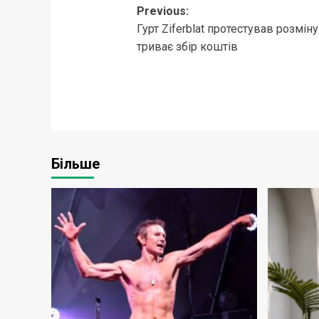
Post
Previous:
Гурт Ziferblat протестував розмін
navigation
триває збір коштів
Більше