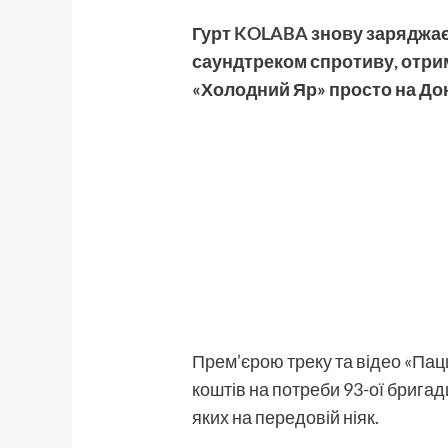
Гурт
KOLABA
знову заряджає —
саундтреком спротиву, отрим
«Холодний Яр» просто на Дон
Прем’єрою треку та відео «Паци
коштів на потреби 93-ої бригади
яких на передовій ніяк.