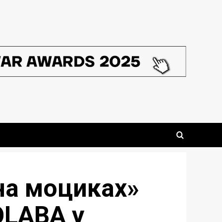
 на моциках»
OLABA у