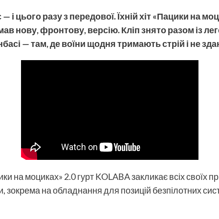
 і цього разу з передової. Їхній хіт «Пацики на моц
ав нову, фронтову, версію. Кліп знято разом із л
басі — там, де воїни щодня тримають стрій і не зд
ки на моциках» 2.0 гурт KOLABA закликає всіх своїх п
, зокрема на обладнання для позицій безпілотних систем