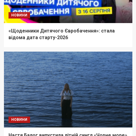
НОВИНИ
«Щоденники Дитячого Євробачення»: стала
відома дата старту-2026
НОВИНИ
Настя Балог випустила літній сингл «Чорне море»