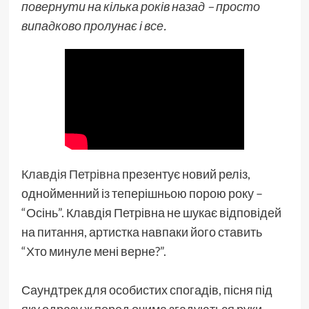
повернути на кілька років назад – просто
випадково пролунає і все.
Клавдія Петрівна
презентує новий реліз,
однойменний із теперішньою порою року –
“Осінь”. Клавдія Петрівна не шукає відповідей
на питання, артистка навпаки його ставить
“Хто минуле мені верне?”.
Саундтрек для особистих спогадів, пісня під
яку одразу ж перед очима згадуються руки