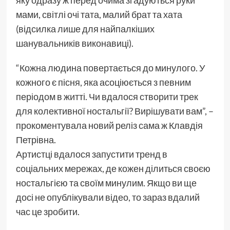
мами, світлі очі тата, малий брат та хата
(відсилка лише для найпалкіших
шанувальників виконавиці).
“Кожна людина повертається до минулого. У
кожного є пісня, яка асоціюється з певним
періодом в житті. Чи вдалося створити трек
для колективної ностальгії? Вирішувати вам”, –
прокоментувала новий реліз сама ж Клавдія
Петрівна.
Артистці вдалося запустити тренд в
соціальних мережах, де кожен ділиться своєю
ностальгією та своїм минулим. Якщо ви ще
досі не опублікували відео, то зараз вдалий
час це зробити.