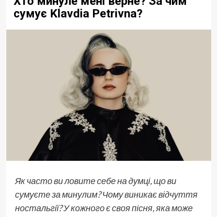
Хто минуле мені верне? За чим
сумує Klavdia Petrivna?
Як часто ви ловите себе на думці, що ви
сумуєте за минулим? Чому виникає відчуття
ностальгії? У кожного є своя пісня, яка може