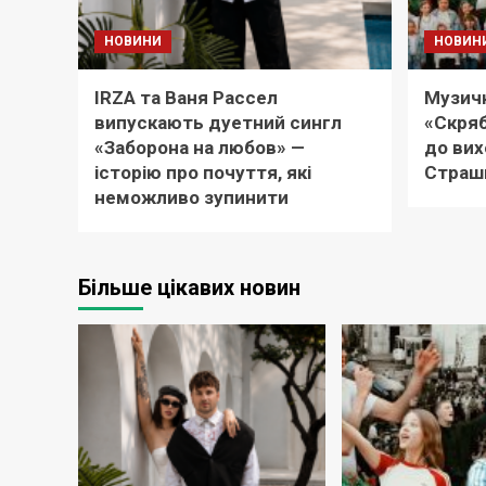
НОВИНИ
НОВИН
IRZA та Ваня Рассел
Музичн
випускають дуетний сингл
«Скряб
«Заборона на любов» —
до вих
історію про почуття, які
Страш
неможливо зупинити
Більше цікавих новин