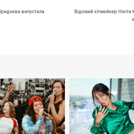
обриднєва випустила
Відомий хітмейкер Нікіта 
ц