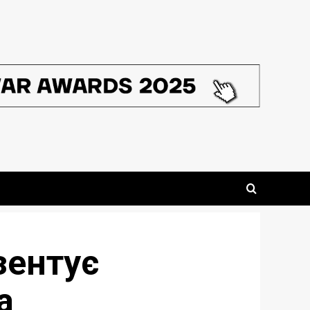
зентує
а