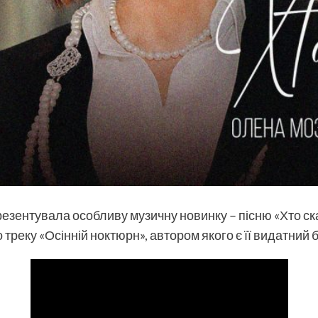
езентувала особливу музичну новинку – пісню «Хто ск
реку «Осінній ноктюрн», автором якого є її видатний