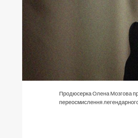
Продюсерка
Олена Мозгова
пр
переосмислення легендарного т