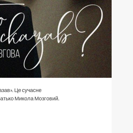
азав». Це сучасне
 батько Микола Мозговий.