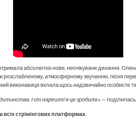
тримала абсолютно нове, неочікуване дихання. Олена п
и розслабленому, атмосферному звучанню, пісня пер
у який виконавиця вклала щось надзвичайно особисте та
дитинства. І от нарешті я це зробила»,
— поділилась
а всіх стрімінгових платформах
.