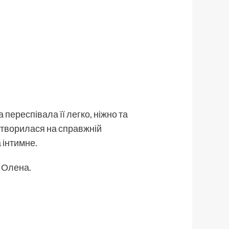
ереспівала її легко, ніжно та
етворилася на справжній
 інтимне.
 Олена.