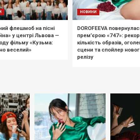
И
НОВИНИ
ий флешмоб на пісні
DOROFEEVA повернулас
іна» у центрі Львова —
прем’єрою «747»: реко
оду фільму «Кузьма:
кількість образів, оголе
но веселий»
сцени та спойлер новог
релізу