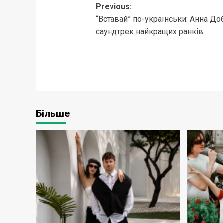
Post
Previous:
“Вставай” по-українськи: Анна Д
navigation
саундтрек найкращих ранків
Більше