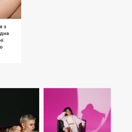
я з
рдна
ні
о