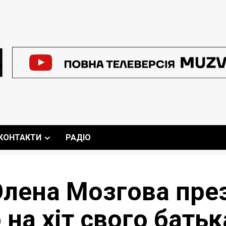
КОНТАКТИ
РАДІО
Олена Мозгова пре
 на хіт свого батьк