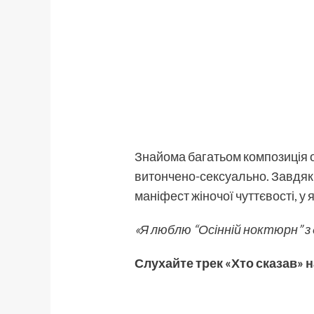
Знайома багатьом композиція о
витончено-сексуально. Завдяк
маніфест жіночої чуттєвості, 
«Я люблю “Осінній ноктюрн” з 
Слухайте трек «Хто сказав»
н