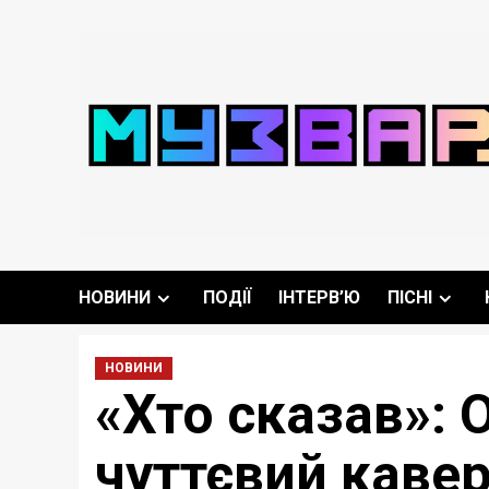
Перейти
до
вмісту
НОВИНИ
ПОДІЇ
ІНТЕРВ’Ю
ПІСНІ
НОВИНИ
«Хто сказав»: 
чуттєвий кавер