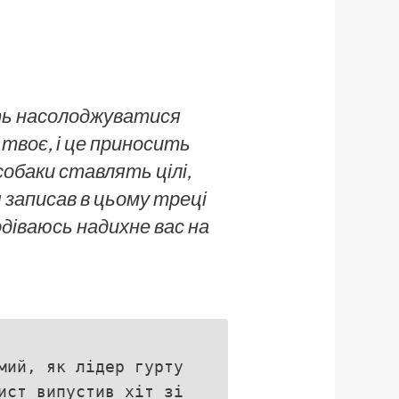
сть насолоджуватися
 твоє, і це приносить
собаки ставлять цілі,
я записав в цьому треці
діваюсь надихне вас на
мий, як лідер гурту
ист випустив хіт зі