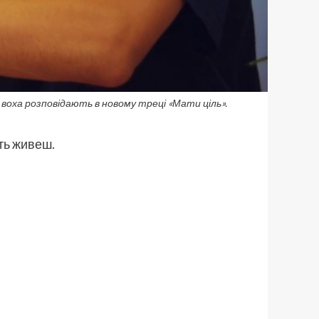
і воха розповідають в новому треці «Мати ціль».
ить живеш.