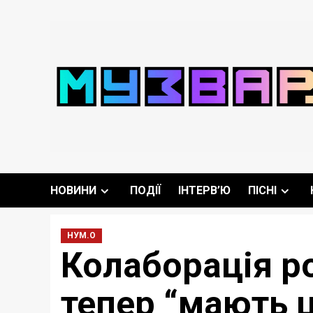
Перейти
до
вмісту
НОВИНИ
ПОДІЇ
ІНТЕРВ’Ю
ПІСНІ
НУМ.О
Колаборація ро
тепер “мають ц