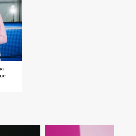
ла
ше