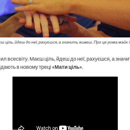
ш ціль, йдеш до неї, рахуєшся, а значить живеш. Про це рома майк 
ил всесвіту. Маєш ціль, йдеш до неї, рахуєшся, а знач
дають в новому треці
«Мати ціль»
.