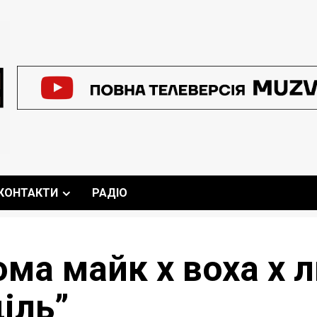
КОНТАКТИ
РАДІО
ма майк х воха х 
іль”