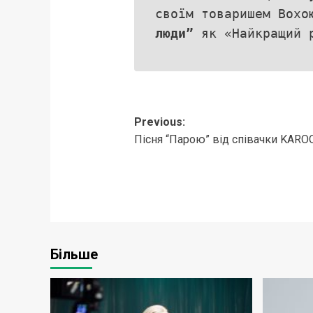
своїм товаришем Вохо
люди”
як «Найкращий р
Post
Previous:
Пісня “Парою” від співачки KARO
navigation
Більше