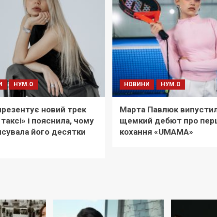
И
НУМ.О
НОВИНИ
НУМ.О
i презентує новий трек
Марта Павлюк випусти
 таксі» і пояснила, чому
щемкий дебют про пер
сувала його десятки
кохання «UМАМА»