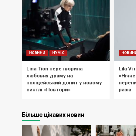
НОВИНИ
НУМ.О
НОВИН
Lina Tion перетворила
Lila V
любовну драму на
«Нічне
поліцейський допит у новому
перепи
синглі «Повтори»
разів
Більше цікавих новин