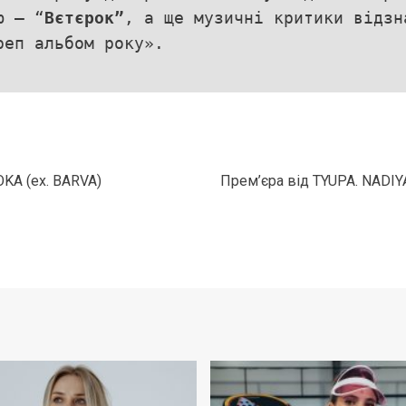
ю – “
Вєтєрок”
, а ще музичні критики відз
еп альбом року».
OKA (ex. BARVA)
Прем’єра від TYUPA. NADIYA