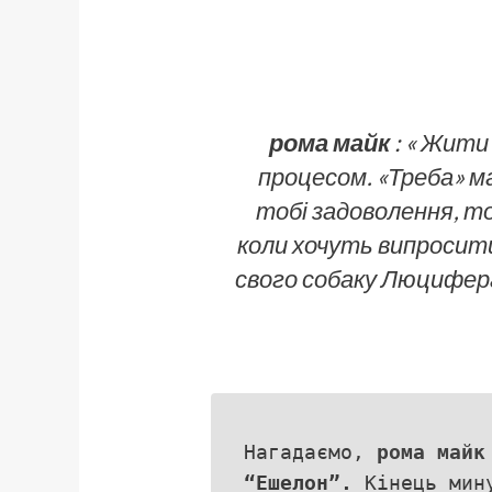
рома майк
: « Жити
процесом. «Треба» ма
тобі задоволення, то
коли хочуть випросити 
свого собаку Люцифера
Нагадаємо,
рома майк
“Ешелон”.
Кінець мину