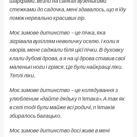
шарфами, везли на санках вузенькими
стежками до садочка, мені здавалось, що я їду
поміж нереально красивих гір.
Моє зимове дитинство – це пічка, яка
зігрівала вугіллям невеличку оселю. І коли я
хворів, мене саджали біля цієї пічки. В духовку
клали дубові дрова, а я на ці дрова ставив свої
маленькі ноги і грівся. Це були найкращі ліки.
Теплі ліки.
Моє зимове дитинство – це колядування з
улюбленим «дайте дядьку п’ятака». А так як
в селі тоді були майже всі родичі, п’ятаків
збиралось багацько.
Моє зимове дитинство досі живе в мені