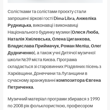
Солістками та солістами проєкту стали
запрошені зіркові гості
Dima Libra, Анжеліка
Рудницька
, виконавці і виконавиці
Національного будинку музики (
Олеся Люба,
Наталія Хмілевська, Олена Циганкова,
Владислава Приймачук, Роман Меліш, Олег
Дудниченко
), а також учні Дитячої музичної
школи №39 міста Києва. Програма
складається зі старовинних Різдвяних пісень з
Харківщини, Донеччини та Луганщини в
сучасному аранжуванні
композитора Євгена
Петриченка
.
Музичний матеріал програми збирався з 1990
по 2008 рік фольклористкою, професором