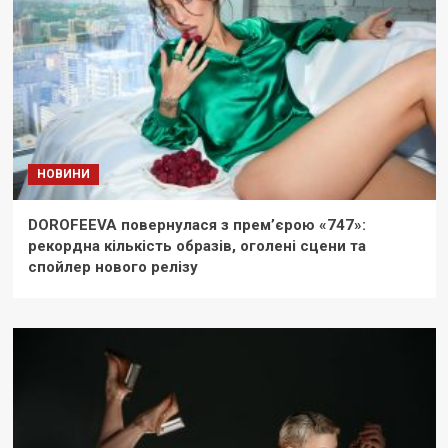
НОВИНИ
DOROFEEVA повернулася з прем’єрою «747»:
рекордна кількість образів, оголені сцени та
спойлер нового релізу