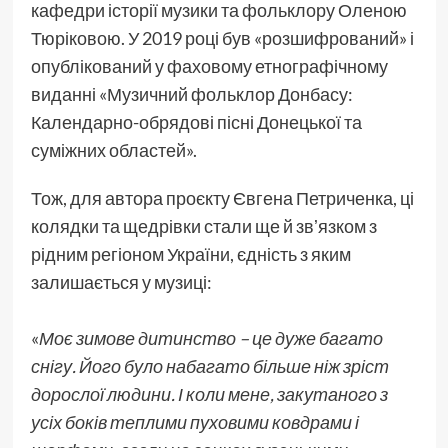
кафедри історії музики та фольклору Оленою
Тюріковою. У 2019 році був «розшифрований» і
опублікований у фаховому етнографічному
виданні «Музичний фольклор Донбасу:
Календарно-обрядові пісні Донецької та
суміжних областей».
Тож, для автора проєкту Євгена Петриченка, ці
колядки та щедрівки стали ще й звʼязком з
рідним регіоном України, єдність з яким
залишається у музиці:
«
Моє зимове дитинство – це дуже багато
снігу. Його було набагато більше ніж зріст
дорослої людини. І коли мене, закутаного з
усіх боків теплими пуховими ковдрами і