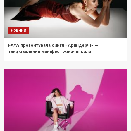
НОВИНИ
FAYA презентувала сингл «Арівідерчі» —
танцювальний маніфест жіночої сили