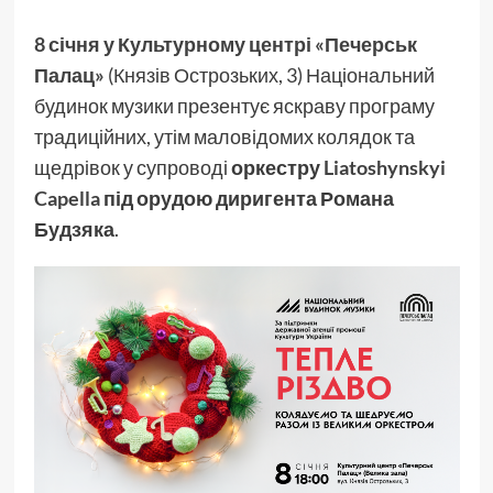
8 січня у Культурному центрі «Печерськ
Палац»
(Князів Острозьких, 3) Національний
будинок музики презентує яскраву програму
традиційних, утім маловідомих колядок та
щедрівок у супроводі
оркестру
Liatoshynskyi
Capella
під орудою диригента Романа
Будзяка
.