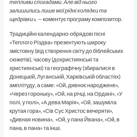
теплими спогадами. Але від нього
залишились лише мої рідні колядки та
щедрівки», —
коментує програму композитор
.
Традиційні календарно-обрядові пісні
«Теплого Різдва» презентують широку
змістовну (від створення світу до біблейських
сюжетів), часову (дохристиянські та
християнські) та географічну (збиралися в
Донецькій, Луганській, Харківській областях)
амплітуду, а саме: «Ой, дивноє народжене»,
«Через гороньку», «Ой, на річці, на Ордані», «У
полі, у полі», «А дева Марія», «Ой, зашуміла
крутая гора», «Сів Сус Христос вечеряти»,
«Дивная новина», «Ой, у пана Йвана», «Ой, в
пана, в пана» та інші.