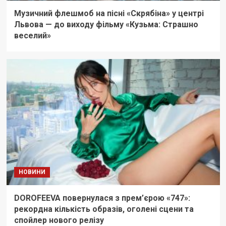
Музичний флешмоб на пісні «Скрябіна» у центрі
Львова — до виходу фільму «Кузьма: Страшно
веселий»
НОВИНИ
DOROFEEVA повернулася з прем’єрою «747»:
рекордна кількість образів, оголені сцени та
спойлер нового релізу