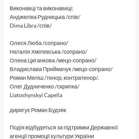
Виконавці та виконавиці:
Анджеліка Рудницька /спів/
Dima Libra /спів/
Олеся Люба /сопрано/
Наталія Хмілевська /сопрано/
Олена Циганкова /мецо-сопрано/
Владислава Приймачук /мецо-сопрано/
Роман Меліш /тенор, контратенор/.
Олег Дудниченко /скрипка/
Liatoshynskyi Capella
диригує Роман Будзяк
Подія відбудеться за підтримки Державної
агенції промоції культури України