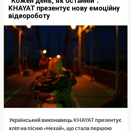
“Кожен день, як останній”:
KHAYAT презентує нову емоційну
відеороботу
Український виконавець
KHAYAT
презентує
кліп на пісню «
Нехай
», що стала першою