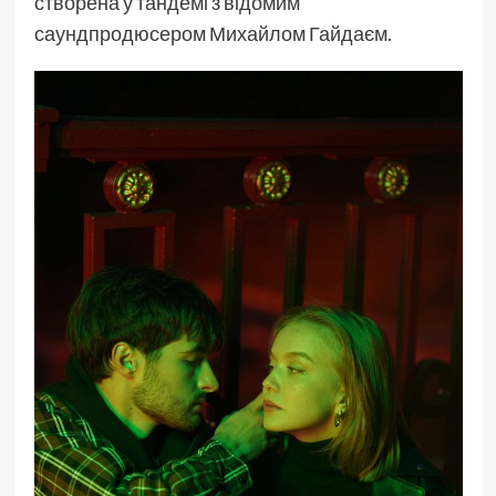
створена у тандемі з відомим
саундпродюсером Михайлом Гайдаєм.