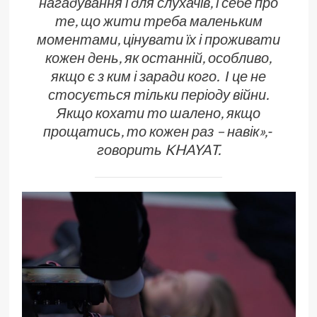
нагадування і для слухачів, і себе про
те, що жити треба маленьким
моментами, цінувати їх і проживати
кожен день, як останній, особливо,
якщо є з ким і заради кого. І це не
стосується тільки періоду війни.
Якщо кохати то шалено, якщо
прощатись, то кожен раз – навік»,-
говорить KHAYAT.