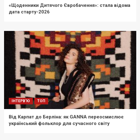
«Щоденники Дитячого Євробачення»: стала відома
дата старту-2026
ІНТЕРВ'Ю
ТОП
Від Карпат до Берліна: як GANNA переосмислює
український фольклор для сучасного світу