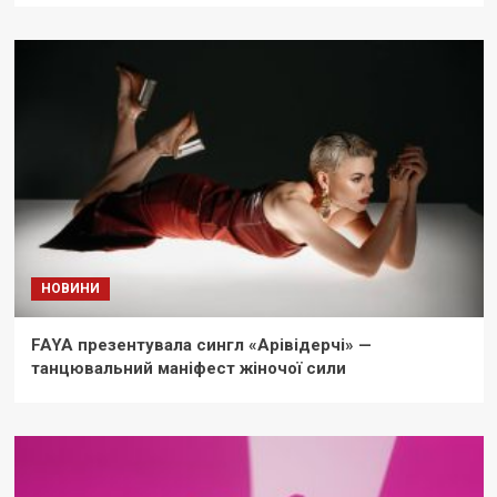
НОВИНИ
FAYA презентувала сингл «Арівідерчі» —
танцювальний маніфест жіночої сили