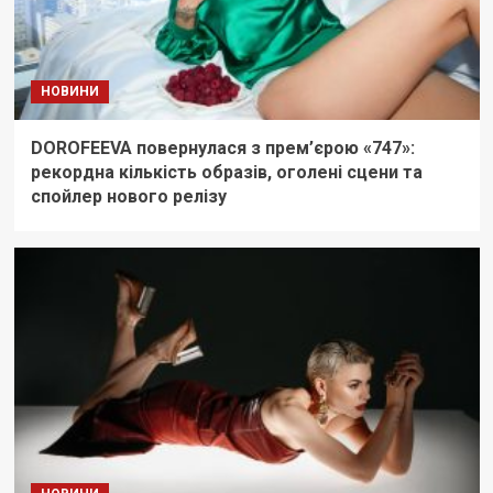
НОВИНИ
DOROFEEVA повернулася з прем’єрою «747»:
рекордна кількість образів, оголені сцени та
спойлер нового релізу