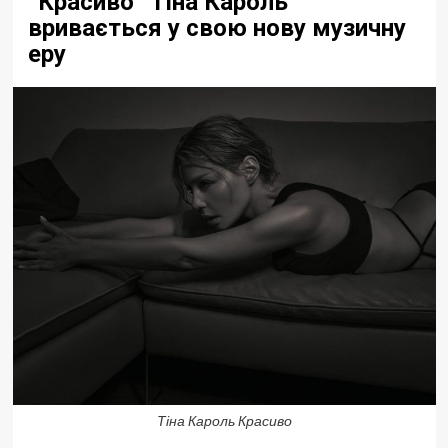
“Красиво” Тіна Кароль
вривається у свою нову музичну
еру
Тіна Кароль Красиво