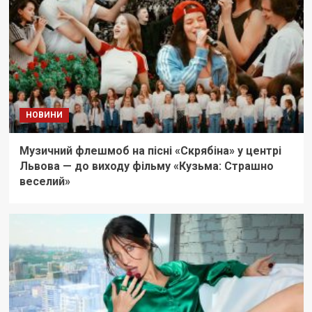
НОВИНИ
Музичний флешмоб на пісні «Скрябіна» у центрі
Львова — до виходу фільму «Кузьма: Страшно
веселий»