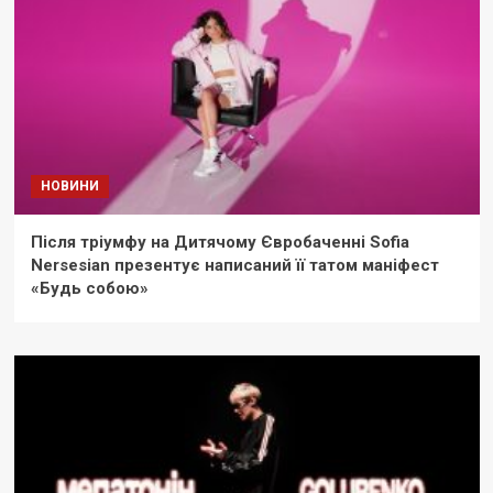
НОВИНИ
Після тріумфу на Дитячому Євробаченні Sofia
Nersesian презентує написаний її татом маніфест
«Будь собою»