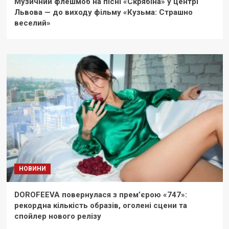
Музичний флешмоб на пісні «Скрябіна» у центрі
Львова — до виходу фільму «Кузьма: Страшно
веселий»
НОВИНИ
DOROFEEVA повернулася з прем’єрою «747»:
рекордна кількість образів, оголені сцени та
спойлер нового релізу