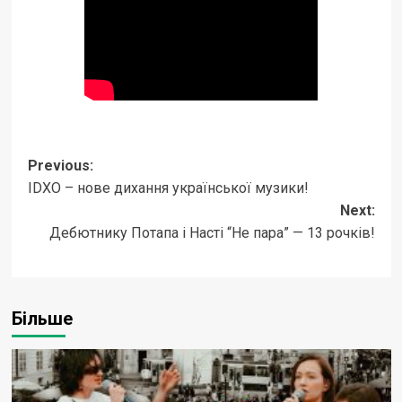
Post
Previous:
IDXO – нове дихання української музики!
navigation
Next:
Дебютнику Потапа і Насті “Не пара” — 13 рочків!
Більше