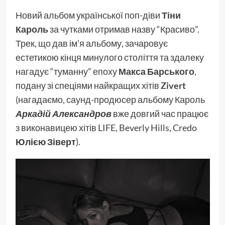
Новий альбом української поп-діви
Тіни
Кароль
за чутками отримав назву “Красиво”.
Трек, що дав ім’я альбому, зачаровує
естетикою кінця минулого століття та здалеку
нагадує “туманну” епоху
Макса Барського
,
подану зі спеціями найкращих хітів
Zivert
(нагадаємо, саунд-продюсер альбому Кароль
Аркадій Александров
вже довгий час працює
з виконавицею хітів LIFE, Beverly Hills, Credo
Юлією Зіверт
).