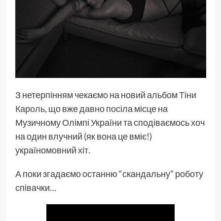
З нетерпінням чекаємо на новий альбом
Тіни
Кароль
, що вже давно посіла місце на
Музичному Олімпі України та сподіваємось хоч
на один влучний (як вона це вміє!)
україномовний хіт.
А поки згадаємо останню “скандальну” роботу
співачки…