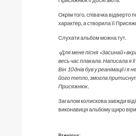
Присяжнюк її досягають.
Окрім того, співачка відверто
характер, а створила її Прися
Слухати альбом
можна тут.
«Для мене пісня «Засинай» вкрай
весь час плакала. Написала я 
Він 10 днів був у реанімації і 
його тепло, змогла притиснути
Присяжнюк.
Загалом колискова завжди відіг
виконавиця альбому щиро вірит
Previous: