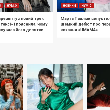
И
НУМ.О
НОВИНИ
НУМ.О
i презентує новий трек
Марта Павлюк випусти
 таксі» і пояснила, чому
щемкий дебют про пер
сувала його десятки
кохання «UМАМА»