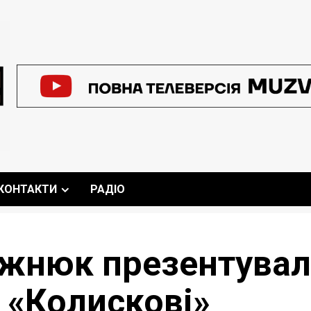
КОНТАКТИ
РАДІО
яжнюк презентувал
 «Колискові»