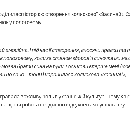
 поділилася історією створення колискової «Засинай». 
жнюк у пологовому.
 емоційна. І під час її створення, вносячи правки та п
її в пологовому, коли за станом здоров’я синочка ми 
я не могла брати сина на руки. І ось коли вперше мені до
 до себе – тоді й народилася колискова «Засинай», –
равала важливу роль в українській культурі. Тому Крі
ь, що ця робота неодмінно відгукнеться суспільству.