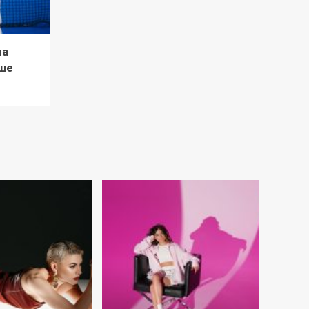
ла
ше