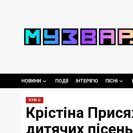
Перейти
до
вмісту
НОВИНИ
ПОДІЇ
ІНТЕРВ’Ю
ПІСНІ
НУМ.О
Крістіна Прис
дитячих пісень