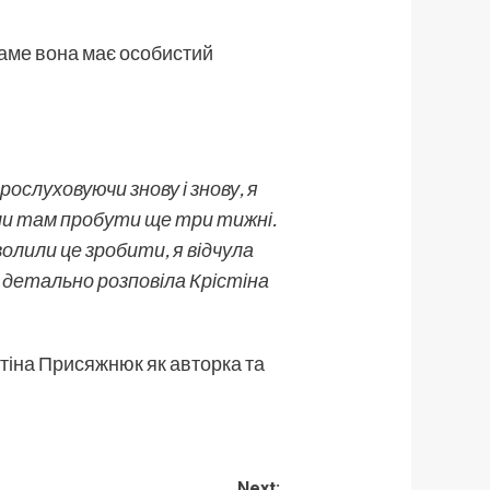
Саме вона має особистий
рослуховуючи знову і знову, я
мали там пробути ще три тижні.
зволили це зробити, я відчула
 детально розповіла Крістіна
стіна Присяжнюк як авторка та
Next: