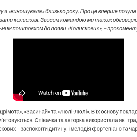
 я «виношувала» близько року. Про це вперше почула в
півати колискові. Згодом командою ми також обговорю
ьним поштовхом до появи «Колискових», – прокомент
Дрімота», «Засинай» та «Люлі-Люлі». В їх основу поклад
товуються. Співачка та авторка використала як і тради
скових – заспокоїти дитину, і мелодія фортепіано та чар