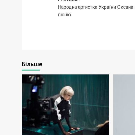
Post
Народна артистка України Оксана 
navigation
пісню
Більше