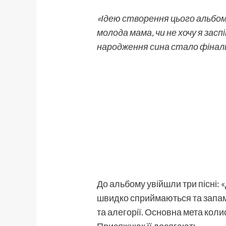
«Ідею створення цього альбому
молода мама, чи не хочу я зас
народження сина стало фінал
До альбому увійшли три пісні: «
швидко сприймаються та запам’я
та алегорії. Основна мета коли