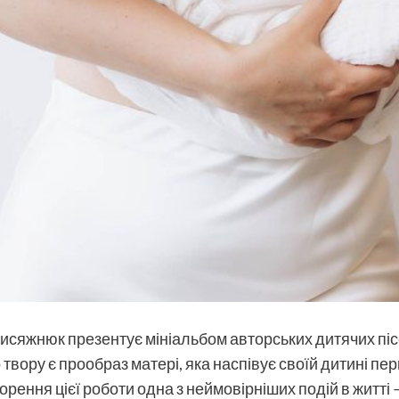
рисяжнюк презентує мініальбом авторських дитячих піс
вору є прообраз матері, яка наспівує своїй дитині пе
ворення цієї роботи одна з неймовірніших подій в житті