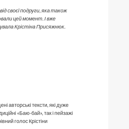
ід своєї подруги, яка також
вали цей момент. І вже
увала Крістіна Присяжнюк.
ені авторські тексти, які дуже
ційні «Баю-бай», так і пейзажі
івний голос Крістіни