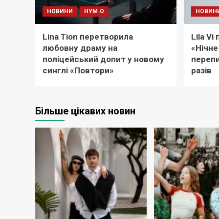
НОВИНИ
НУМ.О
НОВИН
Lina Tion перетворила
Lila V
любовну драму на
«Нічне
поліцейський допит у новому
перепи
синглі «Повтори»
разів
Більше цікавих новин