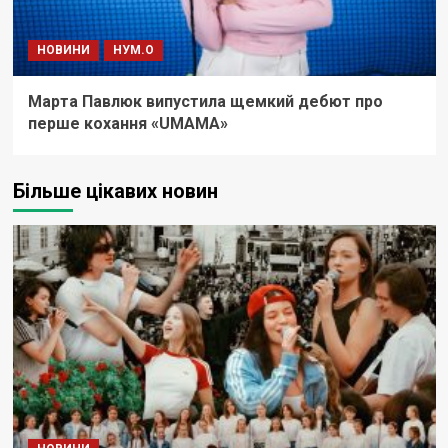
НОВИНИ
НУМ.О
Марта Павлюк випустила щемкий дебют про
перше кохання «UМАМА»
Більше цікавих новин