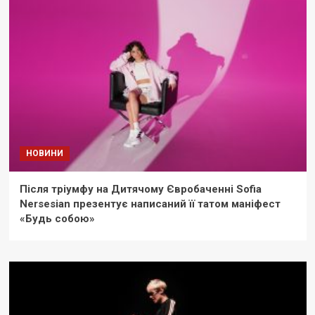
НОВИНИ
Після тріумфу на Дитячому Євробаченні Sofia
Nersesian презентує написаний її татом маніфест
«Будь собою»