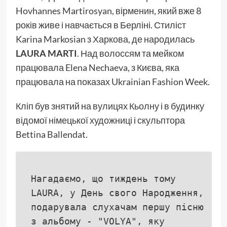
Hovhannes Martirosyan, вірменин, який вже 8
років живе і навчається в Берліні. Стиліст
Karina Markosian з Харкова, де народилась
LAURA MARTI
. Над волоссям та мейком
працювала Elena Nechaeva, з Києва, яка
працювала на показах Ukrainian Fashion Week.
Кліп був знятий на вулицях Кьолну і в будинку
відомої німецької художниці і скульптора
Bettina Ballendat.
Нагадаємо, що тиждень тому
LAURA, у День свого Народження,
подарувала слухачам першу пісню
з альбому - "VOLYA", яку