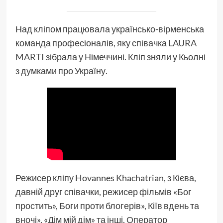
Над кліпом працювала українсько-вірменська
команда професіоналів, яку співачка
LAURA
MARTI
зібрала у Німеччині. Кліп зняли у Кьолні
з думками про Україну.
Режисер кліпу Hovannes Khachatrian, з Кієва,
давній друг співачки, режисер фільмів «Бог
простить», Боги проти блогерів», Кіїв вдень та
вночі», «Дім мій дім» та інші. Оператор