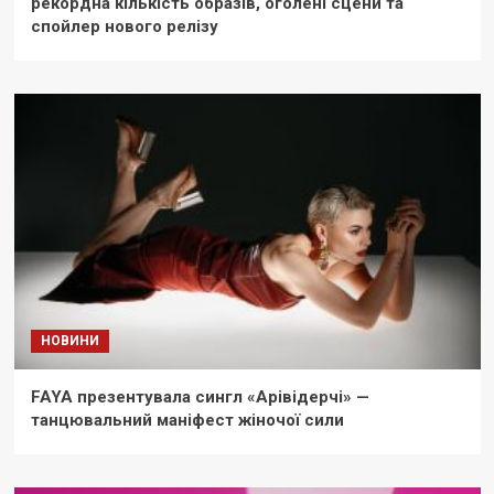
рекордна кількість образів, оголені сцени та
спойлер нового релізу
НОВИНИ
FAYA презентувала сингл «Арівідерчі» —
танцювальний маніфест жіночої сили