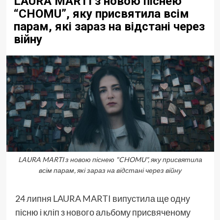
LAURA MARTI з новою піснею
“CHOMU”, яку присвятила всім
парам, які зараз на відстані через
війну
LAURA MARTI з новою піснею "CHOMU", яку присвятила
всім парам, які зараз на відстані через війну
24 липня
LAURA MARTI
випустила ще одну
пісню і кліп з нового альбому присвяченому