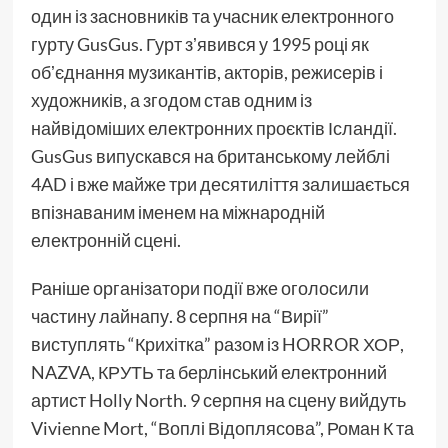
один із засновників та учасник електронного
гурту GusGus. Гурт зʼявився у 1995 році як
обʼєднання музикантів, акторів, режисерів і
художників, а згодом став одним із
найвідоміших електронних проєктів Ісландії.
GusGus випускався на британському лейблі
4AD і вже майже три десятиліття залишається
впізнаваним іменем на міжнародній
електронній сцені.
Раніше організатори події вже оголосили
частину лайнапу. 8 серпня на “Вирії”
виступлять “Крихітка” разом із HORROR ХОР,
NAZVA, КРУТЬ та берлінський електронний
артист Holly North. 9 серпня на сцену вийдуть
Vivienne Mort, “Воплі Відоплясова”, Роман К та