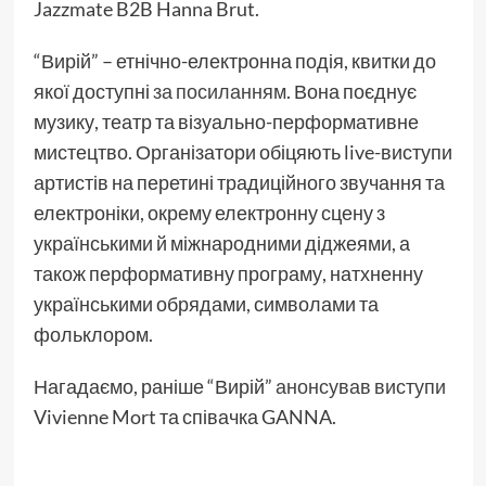
Jazzmate B2B Hanna Brut.
“Вирій” – етнічно-електронна подія, квитки до
якої доступні
за посиланням
. Вона поєднує
музику, театр та візуально-перформативне
мистецтво. Організатори обіцяють live-виступи
артистів на перетині традиційного звучання та
електроніки, окрему електронну сцену з
українськими й міжнародними діджеями, а
також перформативну програму, натхненну
українськими обрядами, символами та
фольклором.
Нагадаємо, раніше “Вирій”
анонсував виступи
Vivienne Mort та співачка GANNA.