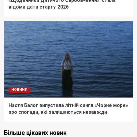
«Щоденники Дитячого Євробачення»: стала
відома дата старту-2026
НОВИНИ
Настя Балог випустила літній сингл «Чорне море»
про спогади, які залишаються назавжди
Більше цікавих новин