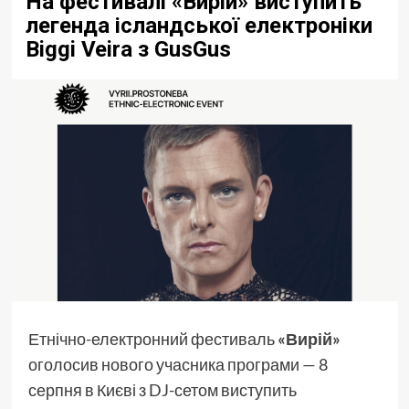
На фестивалі «Вирій» виступить
легенда ісландської електроніки
Biggi Veira з GusGus
Етнічно-електронний фестиваль
«Вирій»
оголосив нового учасника програми — 8
серпня в Києві з DJ-сетом виступить