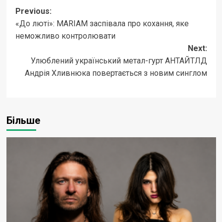
Post
Previous:
«До люті»: MARIAM заспівала про кохання, яке
navigation
неможливо контролювати
Next:
Улюблений український метал-гурт АНТАЙТЛД
Андрія Хливнюка повертається з новим синглом
Більше