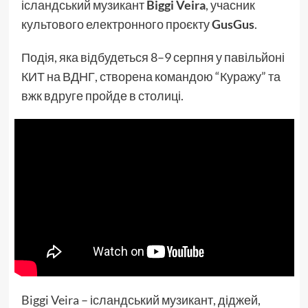
ісландський музикант
Biggi Veira
, учасник
культового електронного проєкту
GusGus
.
Подія, яка відбудеться 8–9 серпня у павільйоні
КИТ на ВДНГ, створена командою “Куражу” та
вжк вдруге пройде в столиці.
Biggi Veira – ісландський музикант, діджей,