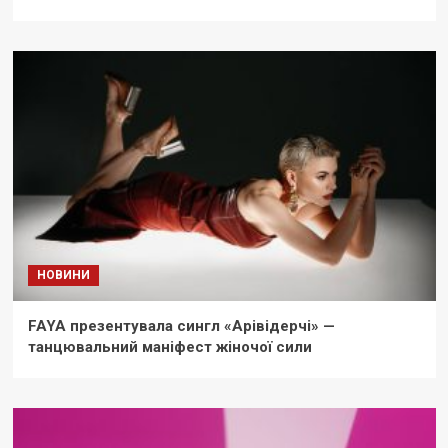
НОВИНИ
FAYA презентувала сингл «Арівідерчі» —
танцювальний маніфест жіночої сили