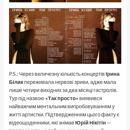
P.S.: Через величезну кількість концертів
Ірина
Білик
переживала нервові зриви, адже мала
лише чотири вихідних за два місяці гастролів.
Тур під назвою
«Так просто»
виявився
найважчим ментальним випробовуванням у
житті артистки. Підтвердженням цього факту є
відеощоденники, які знімав
Юрій Нікітін
—