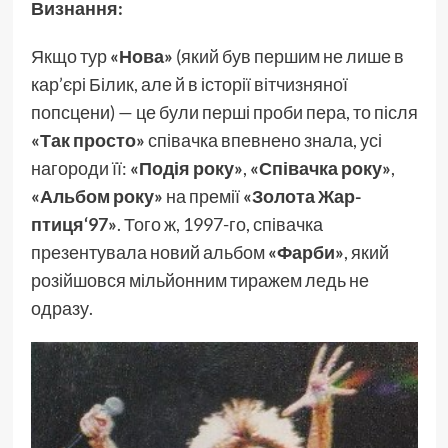
Визнання:
Якщо тур
«Нова»
(який був першим не лише в
кар’єрі Білик, але й в історії вітчизняної
попсцени) — це були перші проби пера, то після
«Так просто»
співачка впевнено знала, усі
нагороди її:
«Подія року»
,
«Співачка року»
,
«Альбом року»
на премії
«Золота Жар-
птиця‘97»
. Того ж, 1997-го, співачка
презентувала новий альбом
«Фарби»
, який
розійшовся мільйонним тиражем ледь не
одразу.