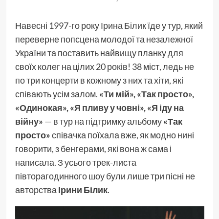
Навесні 1997-го року
Ірина Білик
їде у тур, який
переверне попсцена молодої та незалежної
України та поставить найвищу планку для
своїх колег на цілих 20 років! 38 міст, ледь не
по три концерти в кожному з них та хіти, які
співають усім залом.
«Ти мій»
,
«Так просто»
,
«Одинокая»
,
«Я пливу у човні»
,
«Я іду на
війну»
— в тур на підтримку альбому
«Так
просто»
співачка поїхала вже, як модно нині
говорити, з бенгерами, які вона ж сама і
написала. З усього трек-листа
півторагодинного шоу були лише три пісні не
авторства
Ірини Білик
.