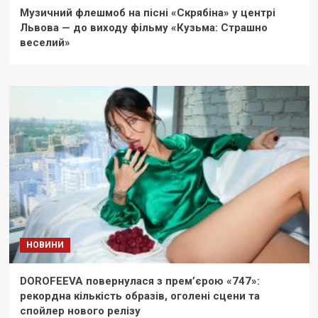
Музичний флешмоб на пісні «Скрябіна» у центрі
Львова — до виходу фільму «Кузьма: Страшно
веселий»
НОВИНИ
DOROFEEVA повернулася з прем’єрою «747»:
рекордна кількість образів, оголені сцени та
спойлер нового релізу