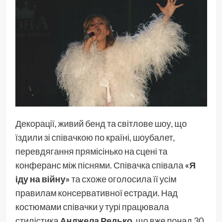
Декорації, живий бенд та світлове шоу, що
їздили зі співачкою по країні, шоубалет,
перевдягання прямісінько на сцені та
конферанс між піснями. Співачка співала
«Я
іду на війну»
та схоже оголосила її усім
правилам консервативної естради. Над
костюмами співачки у турі працювала
стилістика
Анджела Редько
, що вже понад 30