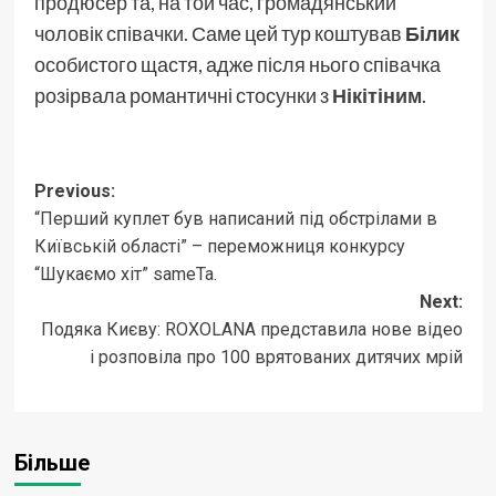
продюсер та, на той час, громадянський
чоловік співачки. Саме цей тур коштував
Білик
особистого щастя, адже після нього співачка
розірвала романтичні стосунки з
Нікітіним
.
Post
Previous:
“Перший куплет був написаний під обстрілами в
navigation
Київській області” – переможниця конкурсу
“Шукаємо хіт” sameTa.
Next:
Подяка Києву: ROXOLANA представила нове відео
і розповіла про 100 врятованих дитячих мрій
Більше