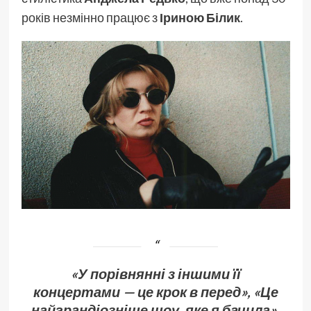
років незмінно працює з
Іриною Білик
.
«У порівнянні з іншими її
концертами — це крок в перед», «Це
найграндіозніше шоу, яке я бачила»,