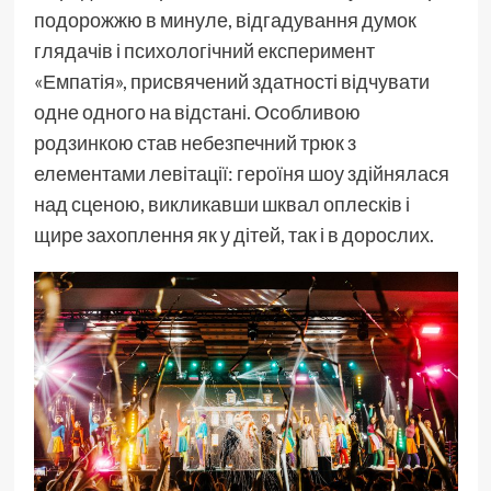
подорожжю в минуле, відгадування думок
глядачів і психологічний експеримент
«Емпатія», присвячений здатності відчувати
одне одного на відстані. Особливою
родзинкою став небезпечний трюк з
елементами левітації: героїня шоу здійнялася
над сценою, викликавши шквал оплесків і
щире захоплення як у дітей, так і в дорослих.