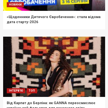
НОВИНИ
«Щоденники Дитячого Євробачення»: стала відома
дата старту-2026
ІНТЕРВ'Ю
ТОП
Від Карпат до Берліна: як GANNA переосмислює