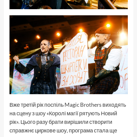
Вже третій рік поспіль
Magic Brothers
виходять
на сцену з шоу «Королі магії рятують Новий
рік». Цього разу брати вирішили створити
справжнє циркове шоу, програма стала ще