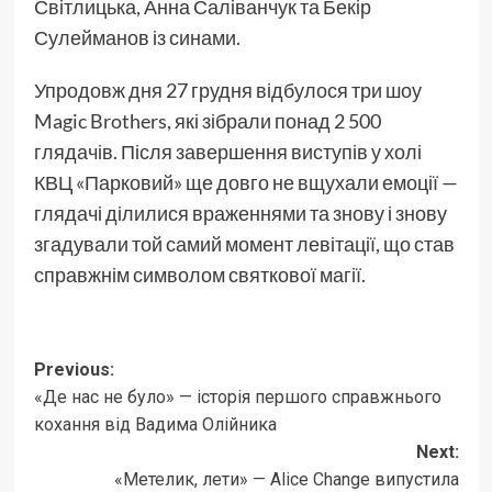
Світлицька, Анна Саліванчук та Бекір
Сулейманов із синами.
Упродовж дня 27 грудня відбулося три шоу
Magic Brothers, які зібрали понад 2 500
глядачів. Після завершення виступів у холі
КВЦ «Парковий» ще довго не вщухали емоції —
глядачі ділилися враженнями та знову і знову
згадували той самий момент левітації, що став
справжнім символом святкової магії.
Post
Previous:
«Де нас не було» — історія першого справжнього
navigation
кохання від Вадима Олійника
Next:
«Метелик, лети» — Alice Change випустила