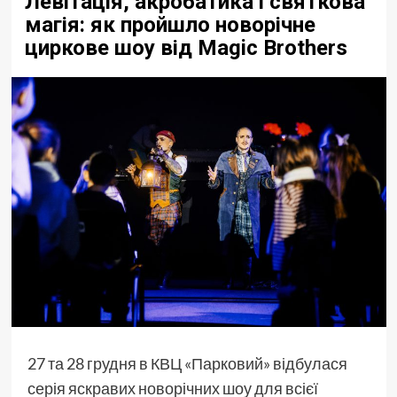
Левітація, акробатика і святкова
магія: як пройшло новорічне
циркове шоу від Magic Brothers
27 та 28 грудня в КВЦ «Парковий» відбулася
серія яскравих новорічних шоу для всієї