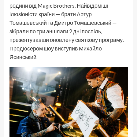
родини від
Magic Brothers
. Найвідоміші
ілюзіоністи країни — брати Артур
Томашевський та Дмитро Томашевський —
зібрали по три аншлаги 2 дні поспіль,
презентувавши оновлену святкову програму.
Продюсером шоу виступив Михайло
Ясинський.