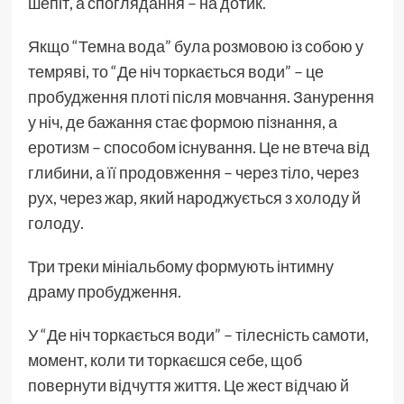
шепіт, а споглядання – на дотик.
Якщо “Темна вода” була розмовою із собою у
темряві, то “Де ніч торкається води” – це
пробудження плоті після мовчання. Занурення
у ніч, де бажання стає формою пізнання, а
еротизм – способом існування. Це не втеча від
глибини, а її продовження – через тіло, через
рух, через жар, який народжується з холоду й
голоду.
Три треки мініальбому формують інтимну
драму пробудження.
У “Де ніч торкається води” – тілесність самоти,
момент, коли ти торкаєшся себе, щоб
повернути відчуття життя. Це жест відчаю й