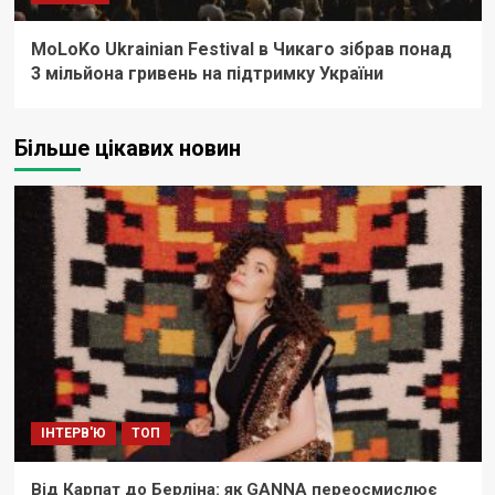
MoLoKo Ukrainian Festival в Чикаго зібрав понад
3 мільйона гривень на підтримку України
Більше цікавих новин
ІНТЕРВ'Ю
ТОП
Від Карпат до Берліна: як GANNA переосмислює