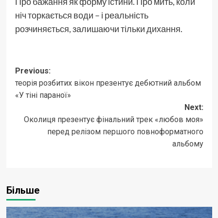
Про бажання як форму істини. Про мить, коли
ніч торкається води – і реальність
розчиняється, залишаючи тільки дихання.
Post
Previous:
теорія розбитих вікон презентує дебютний альбом
navigation
«У тіні параної»
Next:
Околиця презентує фінальний трек «любов моя»
перед релізом першого повноформатного
альбому
Більше