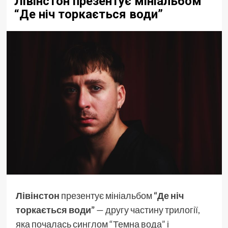
Лівінстон презентує мініальбом
“Де ніч торкається води”
Лівінстон
презентує мініальбом
“Де ніч
торкається води”
— другу частину трилогії,
яка почалась синглом “Темна вода” і