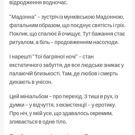
відродження водночас.
“Мадонна” – зустріч із мунківською Мадонною,
фатальним образом, що поєднує святість і гріх.
Поклик, що спалює й очищує. Тут бажання стає
ритуалом, а біль – продовженням насолоди.
І нарешті “Тої багряної ночі” – стан
екстатичного забуття, де все людське зникає у
палаючій близькості. Там, де любов і смерть
дихають в унісон.
Цей
мініальбом
– про перехід. З тиші в рух, із
думки – у відчуття, з екзистенції – у еротику.
Про ніч, у якій усе, що здавалось окремим,
зливається в одне тіло.