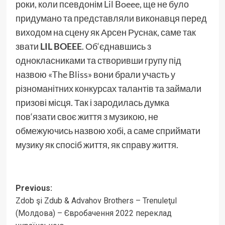
роки, коли псевдонім Lil Boeee, ще не було
придумано та представляли виконавця перед
виходом на сцену як Арсен Руснак, саме так
звати
LIL BOEEE
. Об‘єднавшись з
однокласниками та створивши групу під
назвою «The Bliss» вони брали участь у
різноманітних конкурсах талантів та займали
призові місця. Так і зародилась думка
пов‘язати своє життя з музикою, не
обмежуючись назвою хобі, а саме сприймати
музику як спосіб життя, як справу життя.
Post
Previous:
Zdob şi Zdub & Advahov Brothers – Trenuleţul
navigation
(Молдова) – Євробачення 2022 переклад