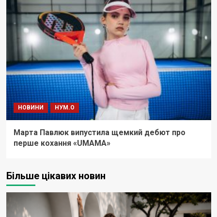
НОВИНИ
НУМ.О
Марта Павлюк випустила щемкий дебют про
перше кохання «UМАМА»
Більше цікавих новин