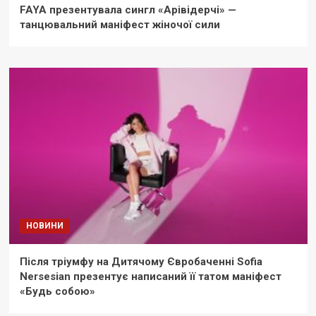
FAYA презентувала сингл «Арівідерчі» —
танцювальний маніфест жіночої сили
НОВИНИ
Після тріумфу на Дитячому Євробаченні Sofia
Nersesian презентує написаний її татом маніфест
«Будь собою»