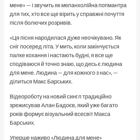
мене» — і звучить як меланхолійна попмантра
для тих, хто все ще вірить у справжні почуття
після болючих розривів.
«Ця пісня народилася дуже неочікувано. Як
сніг посеред літа. У мить, коли закінчується
палке кохання і настають будні, я все ще
сподіваюся й точно знаю, що десь є людина
для мене. Людина — для кожного з нас», —
ділиться Макс Барських.
Відеороботу на новий сингл традиційно
зрежисував Алан Бадоєв, який уже багато
років формує візуальний всесвіт
Макса
Барських
.
Уперше наживо «Людина для мене»