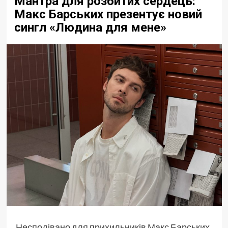
Мантра для розбитих сердець:
Макс Барських презентує новий
сингл «Людина для мене»
Несподівано для прихильників
Макс Барських