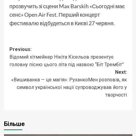
прозвучить зі сцени Max Barskih «Сьогодні має
сенс» Open Air Fest. Перший концерт
фестивалю відбудеться в Києві 27 червня.
Post
Previous:
Відомий хітмейкер Нікіта Кісельов презентує
navigation
головну пісню цього літа під назвою “Біт Трембіт”
Next:
«Вишиванка — це магія»: РуханкоМен розповів, як
символ української нації супроводжував його у
творчості
Більше