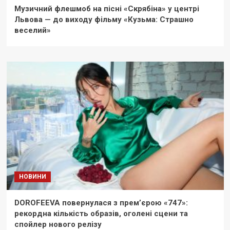
Музичний флешмоб на пісні «Скрябіна» у центрі
Львова — до виходу фільму «Кузьма: Страшно
веселий»
НОВИНИ
DOROFEEVA повернулася з прем’єрою «747»:
рекордна кількість образів, оголені сцени та
спойлер нового релізу