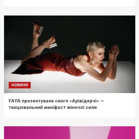
НОВИНИ
FAYA презентувала сингл «Арівідерчі» —
танцювальний маніфест жіночої сили