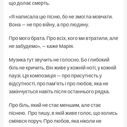
що долає смерть.
«Я написала цю пісню, бо не змогла мовчати.
Вона — не про війну, а про людину.
Про мого брата. Про всіх, кого ми втратили, але
не забудемо», — каже Марія.
Музика тут звучить не голосно. Бо глибокий
біль не кричить. Він живе у кожній ноті, у кожній
паузі. Ця композиція — про присутність у
відсутності, про пам’ять і про любов, яка не
закінчується навіть після останнього рядка.
Про біль, який не стає меншим, але стає
піснею. Про тишу, в якій живе голос, що колись
сміявся поруч. Про любов, яка ніколи не