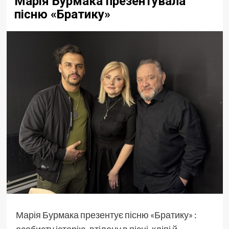
Марія Бурмака презентувала
пісню «Братику»
Марія Бурмака презентує пісню «Братику» :
особисту історію, втілену в пісні, кліпі й