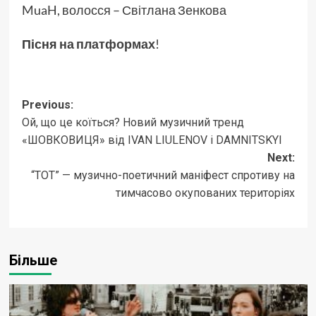
MuaH, волосся – Світлана Зенкова
Пісня
на платформах
!
Post
Previous:
Ой, що це коїться? Новий музичний тренд
navigation
«ШОВКОВИЦЯ» від IVAN LIULENOV і DAMNITSKYI
Next:
“ТОТ” — музично-поетичний маніфест спротиву на
тимчасово окупованих територіях
Більше