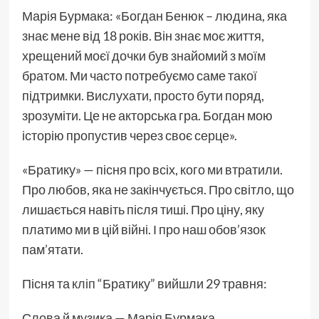
Марія Бурмака: «Богдан Бенюк – людина, яка
знає мене від 18 років. Він знає моє життя,
хрещений моєї дочки був знайомий з моїм
братом. Ми часто потребуємо саме такої
підтримки. Вислухати, просто бути поряд,
зрозуміти. Це не акторська гра. Богдан мою
історію пропустив через своє серце».
«Братику» — пісня про всіх, кого ми втратили.
Про любов, яка не закінчується. Про світло, що
лишається навіть після тиші. Про ціну, яку
платимо ми в цій війні. І про наш обов’язок
пам’ятати.
Пісня та
кліп
“Братику” вийшли 29 травня:
Слова й музика — Марія Бурмака