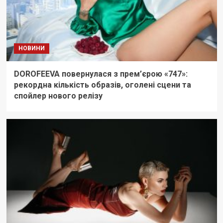
НОВИНИ
DOROFEEVA повернулася з прем’єрою «747»:
рекордна кількість образів, оголені сцени та
спойлер нового релізу