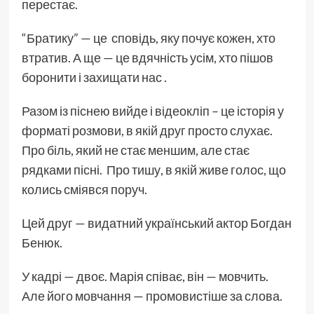
перестає.
“Братику” — це сповідь, яку почує кожен, хто
втратив. А ще — це вдячність усім, хто пішов
боронити і захищати нас .
Разом із піснею вийде і відеокліп – це історія у
форматі розмови, в якій друг просто слухає.
Про біль, який не стає меншим, але стає
рядками пісні. Про тишу, в якій живе голос, що
колись сміявся поруч.
Цей друг — видатний український актор Богдан
Бенюк.
У кадрі — двоє. Марія співає, він — мовчить.
Але його мовчання — промовистіше за слова.