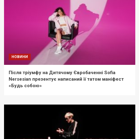
НОВИНИ
Після тріумфу на Дитячому Євробаченні Sofia
Nersesian презентує написаний її татом маніфест
«Будь собою»