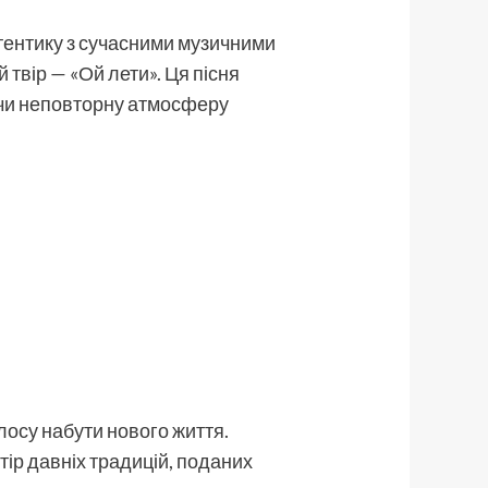
тентику з сучасними музичними
твір — «Ой лети». Ця пісня
юючи неповторну атмосферу
осу набути нового життя.
тір давніх традицій, поданих