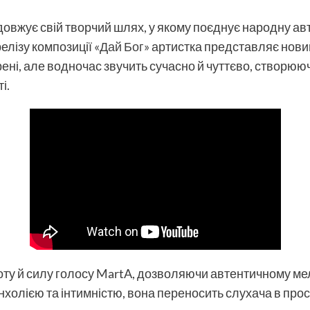
овжує свій творчий шлях, у якому поєднує народну ав
елізу композиції
«Дай Бог»
артистка представляє новий 
корені, але водночас звучить сучасно й чуттєво, створ
і.
ту й силу голосу MartA, дозволяючи автентичному мел
холією та інтимністю, вона переносить слухача в прос