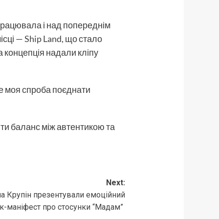
впрацювала і над попереднім
ісці —
Ship Land
, що стало
а концепція надали кліпу
 Це моя спроба поєднати
ити баланс між автентикою та
Next:
а Крупін презентували емоційний
к-маніфест про стосунки “Мадам”