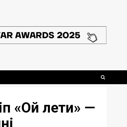
іп «Ой лети» —
ні