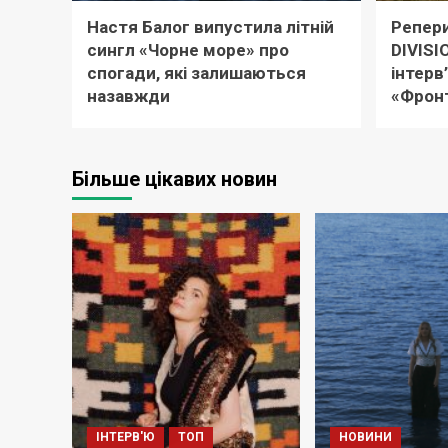
Настя Балог випустила літній
Репери
сингл «Чорне море» про
DIVISI
спогади, які залишаються
інтерв
назавжди
«Фронт
Більше цікавих новин
ІНТЕРВ'Ю
ТОП
НОВИНИ