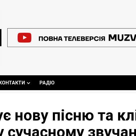
КОНТАКТИ
РАДІО
є нову пісню та кл
у сучасному звучан