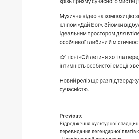
крізь призму сучасного мистецт
Музичне відео на композицію 
кліпом
«Дай Бог»
. Зйомки відб
ідеальним простором для втіле
особливої глибини й містичност
«У пісні «Ой лети» я хотіла пе
інтимність особистої емоції з в
Новий реліз ще раз підтверджу
сучасністю.
Post
Previous:
Відродження культурної спадщин
navigation
перевидання легендарної платівк