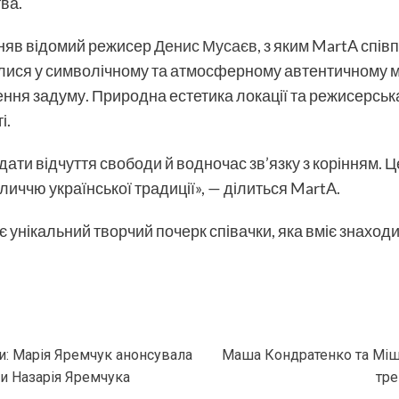
ва.
зняв відомий режисер
Денис Мусаєв
, з яким MartA спі
улися у символічному та атмосферному автентичному м
ння задуму. Природна естетика локації та режисерськ
і.
редати відчуття свободи й водночас зв’язку з корінням.
еличчю української традиції», — ділиться MartA.
є унікальний творчий почерк співачки, яка вміє знаход
и: Марія Яремчук анонсувала
Маша Кондратенко та Міш
и Назарія Яремчука
тре