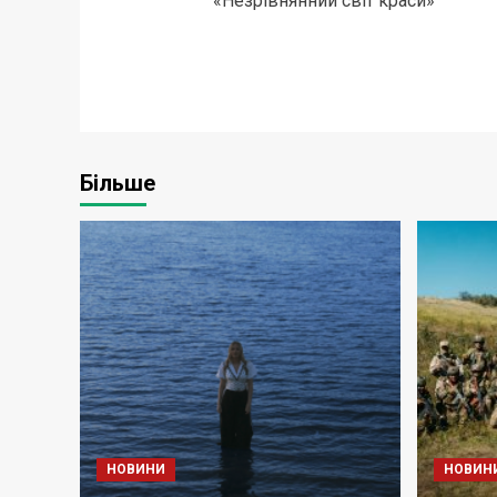
«Незрівнянний світ краси»
Більше
НОВИНИ
НОВИН