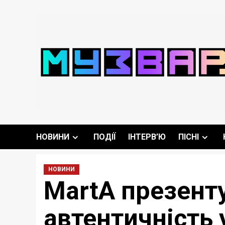
Перейти
до
вмісту
НОВИНИ
ПОДІЇ
ІНТЕРВ’Ю
ПІСНІ
НОВИНИ
MartA презенту
автентичність 