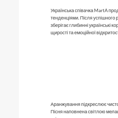
Українська співачка
MartA
прод
тенденціями. Після успішного р
зберігає глибинні українські 
щирості та емоційної відкритост
Аранжування підкреслює чисто
Пісня наповнена світлою мелан