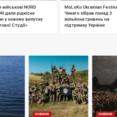
-військові NORD
MoLoKo Ukrainian Festiva
ON дали рідкісне
Чикаго зібрав понад 3
’ю у новому випуску
мільйона гривень на
ової Студії»
підтримку України
НОВИНИ
НОВИНИ