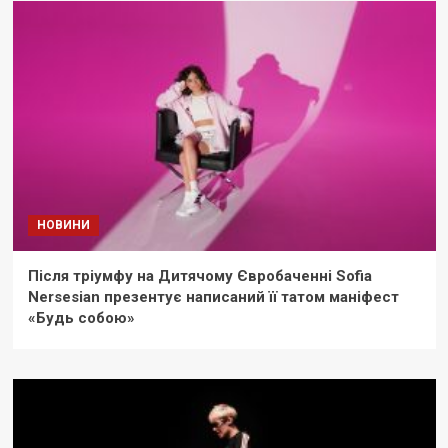
НОВИНИ
Після тріумфу на Дитячому Євробаченні Sofia
Nersesian презентує написаний її татом маніфест
«Будь собою»