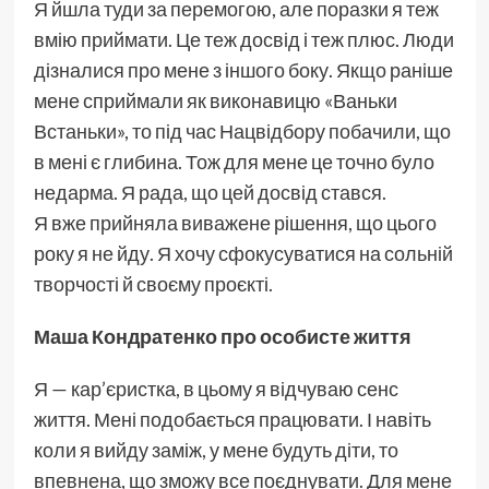
Я йшла туди за перемогою, але поразки я теж
вмію приймати. Це теж досвід і теж плюс. Люди
дізналися про мене з іншого боку. Якщо раніше
мене сприймали як виконавицю «Ваньки
Встаньки», то під час Нацвідбору побачили, що
в мені є глибина. Тож для мене це точно було
недарма. Я рада, що цей досвід стався.
Я вже прийняла виважене рішення, що цього
року я не йду. Я хочу сфокусуватися на сольній
творчості й своєму проєкті.
Маша Кондратенко про особисте життя
Я — кар’єристка, в цьому я відчуваю сенс
життя. Мені подобається працювати. І навіть
коли я вийду заміж, у мене будуть діти, то
впевнена, що зможу все поєднувати. Для мене