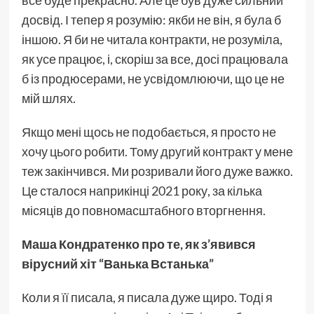
все буде прекрасно. Але це був дуже сильний
досвід. І тепер я розумію: якби не він, я була б
іншою. Я би не читала контракти, не розуміла,
як усе працює, і, скоріш за все, досі працювала
б із продюсерами, не усвідомлюючи, що це не
мій шлях.
Якщо мені щось не подобається, я просто не
хочу цього робити. Тому другий контракт у мене
теж закінчився. Ми розривали його дуже важко.
Це сталося наприкінці 2021 року, за кілька
місяців до повномасштабного вторгнення.
Маша Кондратенко про те, як з’явився
вірусний хіт “Ванька Встанька”
Коли я її писала, я писала дуже щиро. Тоді я