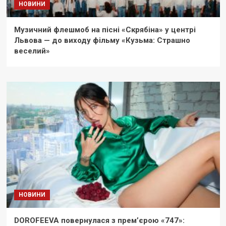
НОВИНИ
Музичний флешмоб на пісні «Скрябіна» у центрі
Львова — до виходу фільму «Кузьма: Страшно
веселий»
НОВИНИ
DOROFEEVA повернулася з прем’єрою «747»: