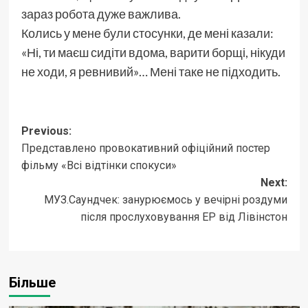
зараз робота дуже важлива.
Колись у мене були стосунки, де мені казали:
«Ні, ти маєш сидіти вдома, варити борщі, нікуди
не ходи, я ревнивий»… Мені таке не підходить.
Post
Previous:
Представлено провокативний офіційний постер
navigation
фільму «Всі відтінки спокуси»
Next:
МУЗ.Саундчек: занурюємось у вечірні роздуми
після прослуховування ЕР від Лівінстон
Більше