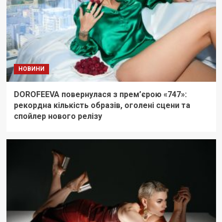
НОВИНИ
DOROFEEVA повернулася з прем’єрою «747»:
рекордна кількість образів, оголені сцени та
спойлер нового релізу