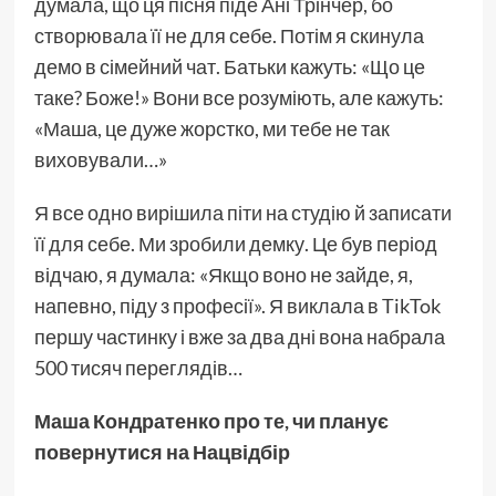
думала, що ця пісня піде Ані Трінчер, бо
створювала її не для себе. Потім я скинула
демо в сімейний чат. Батьки кажуть: «Що це
таке? Боже!» Вони все розуміють, але кажуть:
«Маша, це дуже жорстко, ми тебе не так
виховували…»
Я все одно вирішила піти на студію й записати
її для себе. Ми зробили демку. Це був період
відчаю, я думала: «Якщо воно не зайде, я,
напевно, піду з професії». Я виклала в TikTok
першу частинку і вже за два дні вона набрала
500 тисяч переглядів…
Маша Кондратенко про те, чи планує
повернутися на Нацвідбір