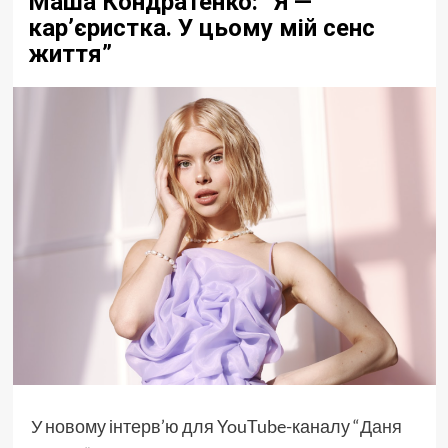
Маша Кондратенко: “Я —
кар’єристка. У цьому мій сенс
життя”
У новому інтерв’ю для YouTube-каналу
“Даня