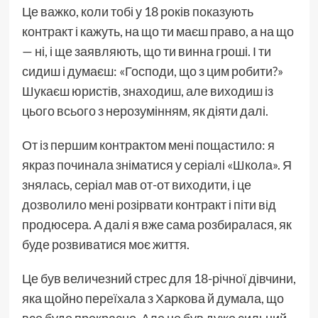
​​Це важко, коли тобі у 18 років показують
контракт і кажуть, на що ти маєш право, а на що
— ні, і ще заявляють, що ти винна гроші. І ти
сидиш і думаєш: «Господи, що з цим робити?»
Шукаєш юристів, знаходиш, але виходиш із
цього всього з нерозумінням, як діяти далі.
От із першим контрактом мені пощастило: я
якраз починала зніматися у серіалі «Школа». Я
знялась, серіал мав от-от виходити, і це
дозволило мені розірвати контракт і піти від
продюсера. А далі я вже сама розбиралася, як
буде розвиватися моє життя.
Це був величезний стрес для 18-річної дівчини,
яка щойно переїхала з Харкова й думала, що