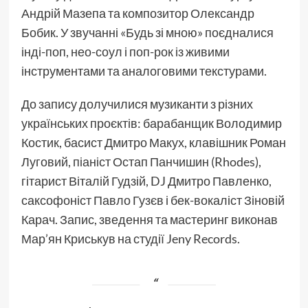
Андрій Мазепа та композитор Олександр
Бобик. У звучанні «Будь зі мною» поєдналися
інді-поп, нео-соул і поп-рок із живими
інструментами та аналоговими текстурами.
До запису долучилися музиканти з різних
українських проєктів: барабанщик Володимир
Костик, басист Дмитро Макух, клавішник Роман
Луговий, піаніст Остап Панчишин (Rhodes),
гітарист Віталій Гудзій, DJ Дмитро Павленко,
саксофоніст Павло Гузєв і бек-вокаліст Зіновій
Карач. Запис, зведення та мастеринг виконав
Мар’ян Криськув на студії Jeny Records.