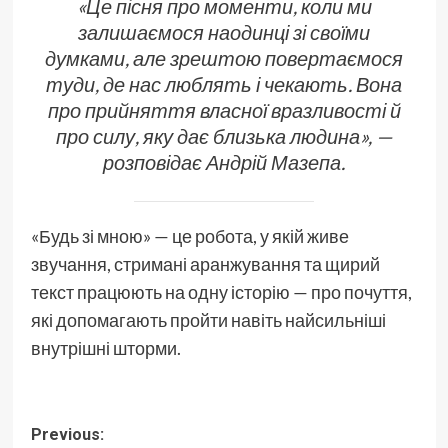
«Це пісня про моменти, коли ми
залишаємося наодинці зі своїми
думками, але зрештою повертаємося
туди, де нас люблять і чекають. Вона
про прийняття власної вразливості й
про силу, яку дає близька людина», —
розповідає Андрій Мазепа.
«Будь зі мною» — це робота, у якій живе
звучання, стримані аранжування та щирий
текст працюють на одну історію — про почуття,
які допомагають пройти навіть найсильніші
внутрішні шторми.
Post
Previous: