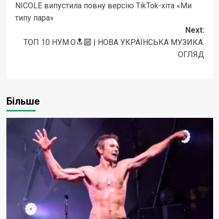
NICOLE випустила повну версію TikTok-хіта «Ми
navigation
типу пара»
Next:
ТОП 10 НУМ.О🔝🔟 | НОВА УКРАЇНСЬКА МУЗИКА.
ОГЛЯД
Більше