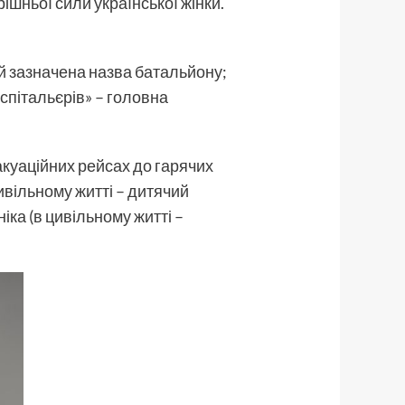
шньої сили української жінки.
ій зазначена назва батальйону;
спітальєрів» – головна
акуаційних рейсах до гарячих
ивільному житті – дитячий
іка (в цивільному житті –