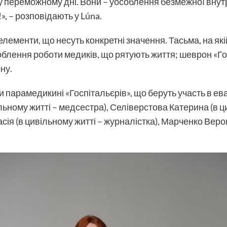
 переможному дні. Вони – уособлення безмежної внутрі
, – розповідають у Lúna.
лементи, що несуть конкретні значення. Тасьма, на як
соблення роботи медиків, що рятують життя; шеврон «Го
ну.
и парамедикині «Госпітальєрів», що беруть участь в ев
льному житті – медсестра), Селіверстова Катерина (в ц
сія (в цивільному житті – журналістка), Марченко Верон