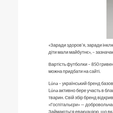
«Заради здоров’я, заради інклю
діти мали майбутнє», – зазнача
Вартість футболки – 850 гриве
можна придбати на
сайті.
Lúna – український
бренд
базово
Lúna активно бере участь в бла
тварин. Свій збір бренд відкри
«Госпітальєри»
— добровольча о
Займаються евакуацією, що вк