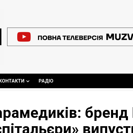
КОНТАКТИ
РАДІО
арамедиків: бренд 
спітальєри» випуст