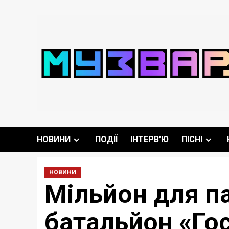
Перейти
до
вмісту
НОВИНИ
ПОДІЇ
ІНТЕРВ’Ю
ПІСНІ
НОВИНИ
Мільйон для п
батальйон «Го