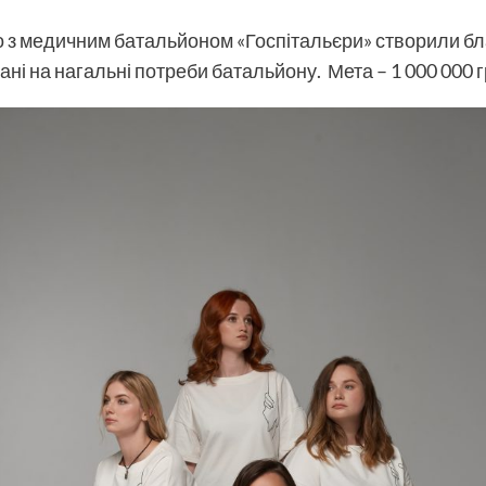
о з медичним батальйоном «Госпітальєри» створили б
ані на нагальні потреби батальйону. Мета – 1 000 000 