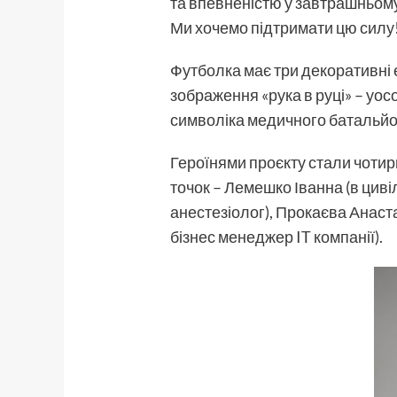
та впевненістю у завтрашньому
Ми хочемо підтримати цю силу!»
Футболка має три декоративні е
зображення «рука в руці» – уо
символіка медичного батальйо
Героїнями проєкту стали чотир
точок – Лемешко Іванна (в циві
анестезіолог), Прокаєва Анаста
бізнес менеджер IT компанії).