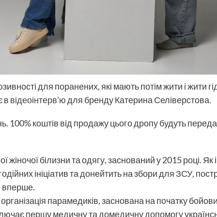
зивності для поранених, які мають потім жити і жити гі
є в
відеоінтерв’ю
для бренду Катерина Селіверстова.
нь. 100% коштів від продажу цього дропу будуть перед
ї жіночої білизни та одягу, заснований у 2015 році. Як 
годійних ініціатив та донейтить на збори для ЗСУ, пост
в вперше.
рганізація парамедиків, заснована на початку бойових д
лючає першу медичну та домедичну допомогу українськ