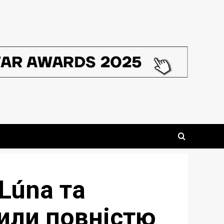
Lúna та
или повністю