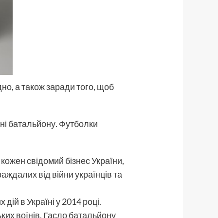
дно, а також заради того, щоб
ані батальйону. Футболки
і кожен свідомий бізнес України,
раждалих від війни українців та
ій в Україні у 2014 році.
их воїнів. Гасло батальйону