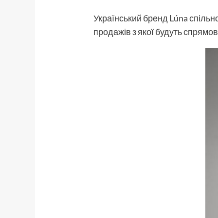
Український бренд Lúna спільн
продажів з якої будуть спрямов