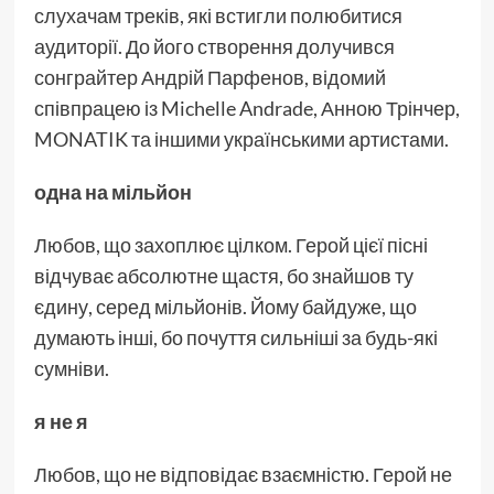
слухачам треків, які встигли полюбитися
аудиторії. До його створення долучився
сонграйтер Андрій Парфенов, відомий
співпрацею із Michelle Andrade, Анною Трінчер,
MONATIK та іншими українськими артистами.
одна на мільйон
Любов, що захоплює цілком. Герой цієї пісні
відчуває абсолютне щастя, бо знайшов ту
єдину, серед мільйонів. Йому байдуже, що
думають інші, бо почуття сильніші за будь-які
сумніви.
я не я
Любов, що не відповідає взаємністю. Герой не