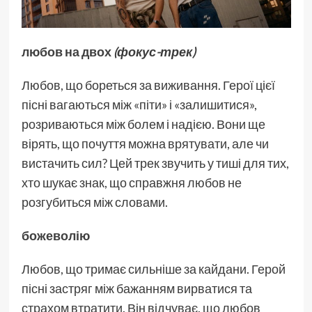
любов на двох
(фокус-трек)
Любов, що бореться за виживання. Герої цієї
пісні вагаються між «піти» і «залишитися»,
розриваються між болем і надією. Вони ще
вірять, що почуття можна врятувати, але чи
вистачить сил? Цей трек звучить у тиші для тих,
хто шукає знак, що справжня любов не
розгубиться між словами.
божеволію
Любов, що тримає сильніше за кайдани. Герой
пісні застряг між бажанням вирватися та
страхом втратити. Він відчуває, що любов