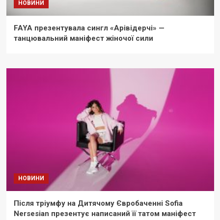
НОВИНИ
FAYA презентувала сингл «Арівідерчі» —
танцювальний маніфест жіночої сили
НОВИНИ
Після тріумфу на Дитячому Євробаченні Sofia
Nersesian презентує написаний її татом маніфест