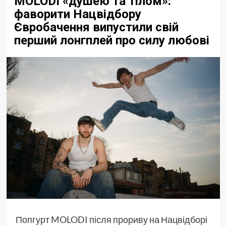
MOLODI «душею та тілом»:
фаворити Нацвідбору
Євробачення випустили свій
перший лонгплей про силу любові
Попгурт MOLODI після прориву на Нацвідборі