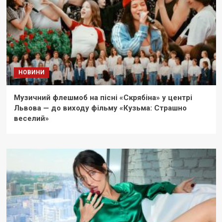
НОВИНИ
Музичний флешмоб на пісні «Скрябіна» у центрі
Львова — до виходу фільму «Кузьма: Страшно
веселий»