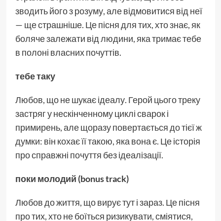
зводить його з розуму, але відмовитися від неї
— ще страшніше. Це пісня для тих, хто знає, як
боляче залежати від людини, яка тримає тебе
в полоні власних почуттів.
тебе таку
Любов, що не шукає ідеалу. Герой цього треку
застряг у нескінченному циклі сварок і
примирень, але щоразу повертається до тієї ж
думки: він кохає її такою, яка вона є. Це історія
про справжні почуття без ідеалізації.
поки молодий
(bonus track)
Любов до життя, що вирує тут і зараз. Це пісня
про тих, хто не боїться ризикувати, сміятися,