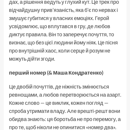
дах, а рішення ведуть у глухий кут. Це трек про
відчайдушну прив’язаність, яка б’є по нервах і
змушує губитися у власних емоціях. Герой
усвідомлює, що вплутався в гру, де любов
диктує правила. Він то заперечує почуття, то
визнає, що без цієї людини йому ніяк. Це пісня
про внутрішній хаос, коли серце й розум не
можуть дійти згоди.
перший номер (& Маша Кондратенко)
Це двобій почуттів, де ніжність змінюється
ревнощами, а любов перетворюється на азарт.
Кожне слово — це виклик, кожен погляд —
спроба утримати владу. Але врешті-решт вони
обидва знають: ця боротьба не про перемогу, а
про те, щоб ніколи не опинитися «номер два».