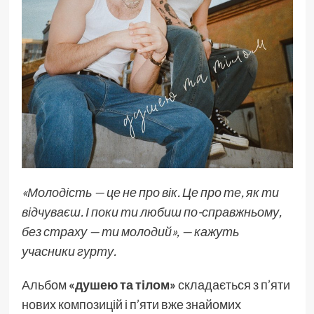
«Молодість — це не про вік. Це про те, як ти
відчуваєш. І поки ти любиш по-справжньому,
без страху — ти молодий», — кажуть
учасники гурту.
Альбом
«душею та тілом»
складається з п’яти
нових композицій і п’яти вже знайомих