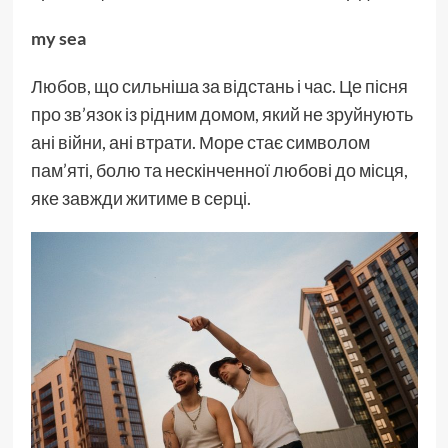
my sea
Любов, що сильніша за відстань і час. Це пісня
про зв’язок із рідним домом, який не зруйнують
ані війни, ані втрати. Море стає символом
пам’яті, болю та нескінченної любові до місця,
яке завжди житиме в серці.