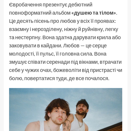
Євробачення презентує дебютний
повноформатний альбом
«душею та тілом»
.
Це десять пісень про любов у всіх її проявах:
взаємну і нерозділену, ніжну й руйнівну, легку
та нестерпну. Вона здатна дарувати крила або
заковувати в кайдани. Любов — це серце
молодості, її пульс, її головна сила. Вона
змушує співати серенади під вікнами, втрачати
себе у чужих очах, божеволіти від пристрасті чи
болю, повертатися туди, де все почалося.