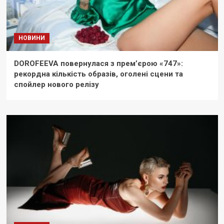
НОВИНИ
DOROFEEVA повернулася з прем’єрою «747»:
рекордна кількість образів, оголені сцени та
спойлер нового релізу