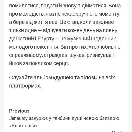
помилятися, падати й знову підійматися. Вона
про молодість, яка не чекає зручного моменту,
а бере від життя все. Це стан, коли важливе
тільки одне — відчувати кожен день на повну.
Дебютний LP гурту — це музичний щоденник
молодого покоління. Він про тих, хто любив по-
справжньому, страждав, шукав, ризикував і
йшов за покликом серця.
Слухайте альбом
«душею та тілом»
на всіх
платформах
.
Post
Previous:
Janeuary занурює у глибини душі новою баладою
navigation
«Білих лілій»