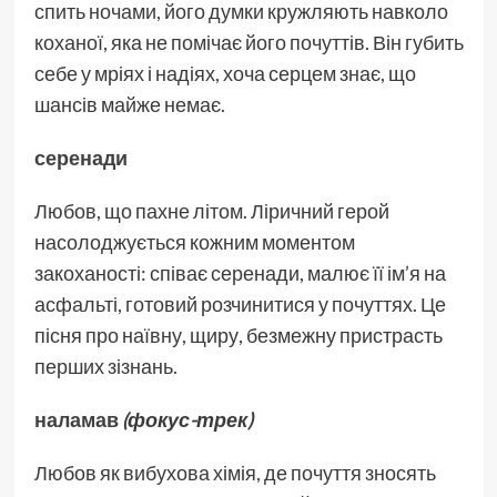
спить ночами, його думки кружляють навколо
коханої, яка не помічає його почуттів. Він губить
себе у мріях і надіях, хоча серцем знає, що
шансів майже немає.
серенади
Любов, що пахне літом. Ліричний герой
насолоджується кожним моментом
закоханості: співає серенади, малює її ім’я на
асфальті, готовий розчинитися у почуттях. Це
пісня про наївну, щиру, безмежну пристрасть
перших зізнань.
наламав
(фокус-трек)
Любов як вибухова хімія, де почуття зносять