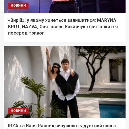
НОВИНИ
«Вирій», у якому хочеться залишитися: MARYNA
KRUT, NAZVA, Святослав Вакарчук і свято життя
посеред тривог
НОВИНИ
IRZA та Ваня Рассел випускають дуетний сингл