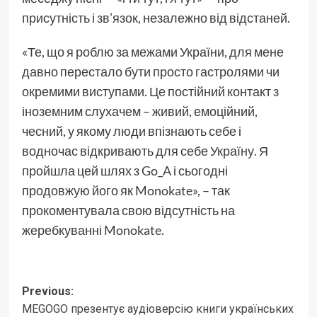
присутність і зв’язок, незалежно від відстаней.
«Те, що я роблю за межами України, для мене
давно перестало бути просто гастролями чи
окремими виступами. Це постійний контакт з
іноземним слухачем – живий, емоційний,
чесний, у якому люди впізнають себе і
водночас відкривають для себе Україну. Я
пройшла цей шлях з Go_A і сьогодні
продовжую його як Monokate», – так
прокоментувала свою відсутність на
жеребкуванні Monokate.
Post
Previous:
MEGOGO презентує аудіоверсію книги українських
navigation