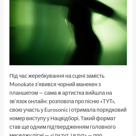
Під час жеребкування на сцені замість
Monokate з’явився чорний манекен з
планшетом — сама ж артистка вийшла на
зв’язок онлайн: розповіла про пісню «TYT»,
свою участь у Eurosonic і отримала порядковий
номер виступу у Нацвідборі. Такий формат
став ще одним підтвердженням головного
меседжу пісні — «і ти тут, і я тут» — про