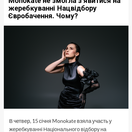
Monokate не змогла зʼявитися на
жеребкуванні Нацвідбору
Євробачення. Чому?
В четвер, 15 січня
Monokate
взяла участь у
жеребкуванні Національного відбору на