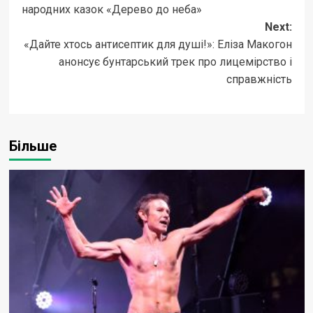
народних казок «Дерево до неба»
Next:
«Дайте хтось антисептик для душі!»: Еліза Макогон
анонсує бунтарський трек про лицемірство і
справжність
Більше