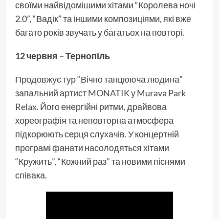
своїми найвідомішими хітами “Королева ночі
2.0”, “Вадік” та іншими композиціями, які вже
багато років звучать у багатьох на повторі.
12 червня – Тернопіль
Продовжує тур “Вічно танцююча людина”
запальний артист MONATIK у Murava Park
Relax
. Його енергійні ритми, драйвова
хореографія та неповторна атмосфера
підкорюють серця слухачів. У концертній
програмі фанати насолодяться хітами
“Кружить”, “Кожний раз” та новими піснями
співака.