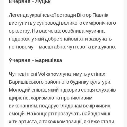
8 червня – Луцьк
Легенда української естради Віктор Павлік
виступить у супроводі великого симфонічного
оркестру.
На вас чекає особлива музична
подорож, у якій добре знайомі хіти зазвучать
по-новому – масштабно, чуттєво та вишукано.
9 червня – Баришівка
Чуттєві пісні Volkanov лунатимуть у стінах
Баришівського районного будинку культури.
Молодий співак, який підкорив серця слухачів
щирістю, харизмою та проникливим
виконанням, подарує глядачам вечір живих
емоцій. На концерті прозвучать найвідоміші
хіти артиста, а також композиції, які вже стали