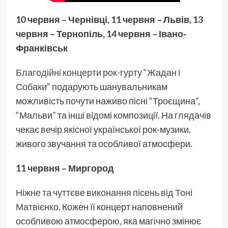
10 червня – Чернівці, 11 червня – Львів, 13
червня – Тернопіль, 14 червня – Івано-
Франківськ
Благодійні концерти рок-гурту “Жадан і
Собаки”
подарують шанувальникам
можливість почути наживо пісні “Троєщина”,
“Мальви” та інші відомі композиції. На глядачів
чекає вечір якісної української рок-музики,
живого звучання та особливої атмосфери.
11 червня – Миргород
Ніжне та чуттєве виконання пісень від Тоні
Матвієнко.
Кожен її концерт наповнений
особливою атмосферою, яка магічно змінює