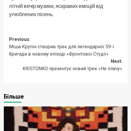
літній вечір музики, яскравих емоцій від
улюблених пісень.
Post
Previous:
Міша Крупін створив трек для легендарної 59-ї
navigation
бригади в новому епізоді «Фронтової Студії»
Next:
KRISTONKO презентує новий трек «Не плачу»
Більше