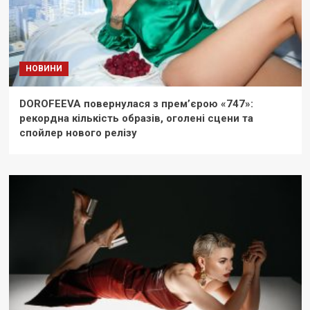
НОВИНИ
DOROFEEVA повернулася з прем’єрою «747»:
рекордна кількість образів, оголені сцени та
спойлер нового релізу