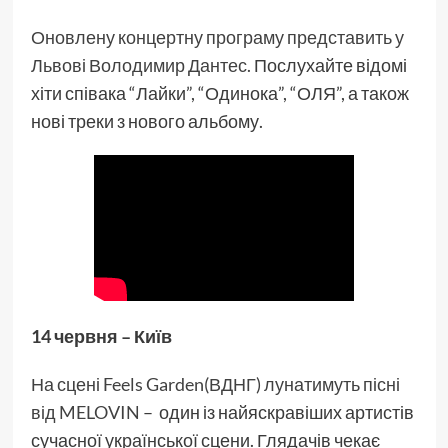
Оновлену концертну програму представить у
Львові Володимир Дантес.
Послухайте відомі
хіти співака “Лайки”, “Одинока”, “ОЛЯ”, а також
нові треки з нового альбому.
14 червня – Київ
На сцені Feels Garden(ВДНГ) лунатимуть пісні
від MELOVIN
– один із найяскравіших артистів
сучасної української сцени. Глядачів чекає