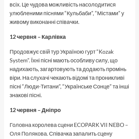
всіх. Це чудова можливість насолодитися
улюбленими піснями “Кульбаби”, “Містами” у
живому виконанні співачки.
12 червня – Карлівка
Продовжує свій тур Україною гурт “Kozak
System”.
Їхні пісні мають особливу силу, що
надихають, загартовують та додають промінь
віри. На слухачі чекають відомі та проникливі
пісні “Люди-Титани”, “Українське Сонце” та інші
знакові пісні.
12 червня – Дніпро
Головна королева сцени ECOPARK VII NEBO –
Оля Полякова.
Співачка запалить сцену