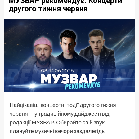
МУЗВАР рекомендує: Концерти
другого тижня червня
Найцікавіші концертні події другого тижня
червня — у традиційному дайджесті від
редакції МУЗВАР. Обирайте свій звук і
плануйте музичні вечори заздалегідь.