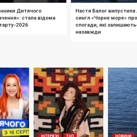
нники Дитячого
Настя Балог випустила 
чення»: стала відома
сингл «Чорне море» пр
тарту-2026
спогади, які залишають
назавжди
ІНТЕРВ'Ю
ТОП
НОВИНИ