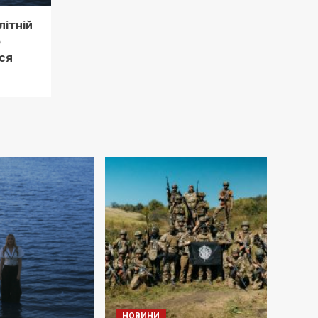
літній
о
ся
НОВИНИ