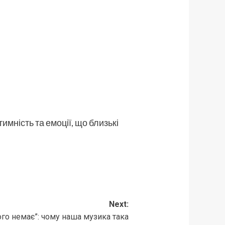
имність та емоції, що близькі
Next:
 а його немає”: чому наша музика така