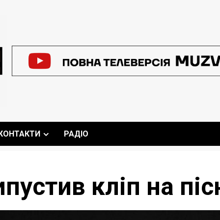
КОНТАКТИ
РАДІО
ипустив кліп на пі