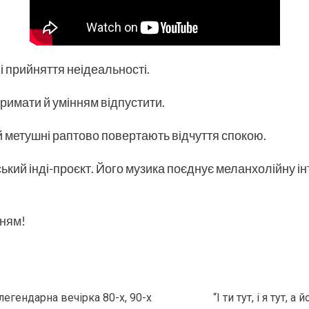
 і прийняття неідеальності.
римати й умінням відпустити.
у й метушні раптово повертають відчуття спокою.
ький інді-проєкт. Його музика поєднує меланхолійну інт
нням!
 легендарна вечірка 80-х, 90-х
“І ти тут, і я тут,