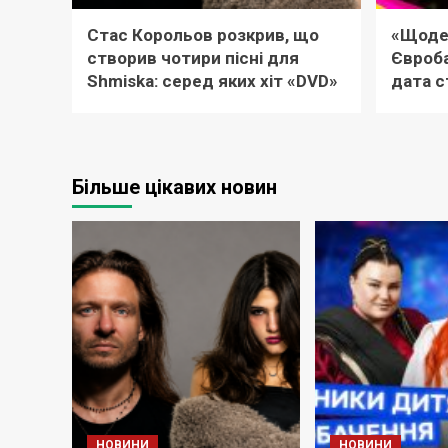
Стас Корольов розкрив, що
«Щоде
створив чотири пісні для
Євроба
Shmiska: серед яких хіт «DVD»
дата с
Більше цікавих новин
НОВИНИ
НОВИНИ