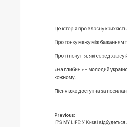
Це історія про власну крихкість
Про тонку межу між бажанням т
Про ті почуття, які серед хаос
«На глибині» – молодий українс
кожному.
Пісня вже доступна
за посила
Post
Previous:
IT’S MY LIFE: У Києві відбудеться
navigation