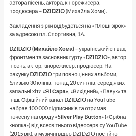
автора пісень, актора, кінорежисера,
продюсера –
DZIDZIO
(Михайла Хоми).
Закладення зірки відбудеться на «Площі зірок»
за адресою пл. Спортивна, 1А.
DZIDZIO
(Михайло Хома)
– український співак,
фронтмен та засновник гурту «
DZIDZIO
», автор
пісень, актор, кінорежисер, продюсер. На
рахунку
DZIDZIO
три повноцінних альбоми,
близько 30 кліпів, понад 20 синглів, серед яких
запальні хіти «
Я і Сара»
, «Вихідний», «Павук» та
інші. Офіційний канал
DZIDZIO
на YouTube
набрав 100 000 підписників та отримав
почесну нагороду
«Silver Play Button
» («Срібна
кнопка») від всесвітнього відеосервісу YouTube
(2015 рік), а музичні відео DZIDZIO постійно