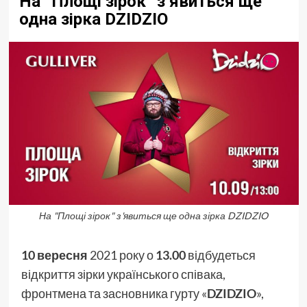
На “Площі зірок” з’явиться ще
одна зірка DZIDZIO
На "Площі зірок" з'явиться ще одна зірка DZIDZIO
10 вересня
2021 року о
13.00
відбудеться
відкриття зірки українського співака,
фронтмена та засновника гурту «
DZIDZIO
»,