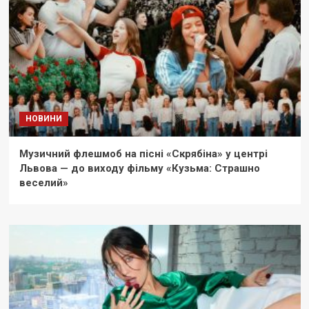
НОВИНИ
Музичний флешмоб на пісні «Скрябіна» у центрі
Львова — до виходу фільму «Кузьма: Страшно
веселий»