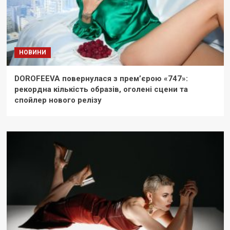
НОВИНИ
DOROFEEVA повернулася з прем’єрою «747»:
рекордна кількість образів, оголені сцени та
спойлер нового релізу