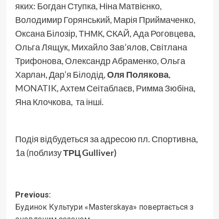
яких: Богдан Ступка, Ніна Матвієнко,
Володимир Горянський, Марія Приймаченко,
Оксана Білозір, ТНМК, СКАЙ, Ада Роговцева,
Ольга Лящук, Михайло Зав’ялов, Світлана
Трифонова, Олександр Абраменко, Ольга
Харлан, Дар’я Білодід,
Оля Полякова
,
MONATIK
, Ахтем Сеітаблаєв, Римма Зюбіна,
Яна Клочкова, та інші.
Подія відбудеться за адресою пл. Спортивна,
1а (поблизу
ТРЦ Gulliver)
Post
Previous:
Будинок Культури «Masterskaya» повертається з
navigation