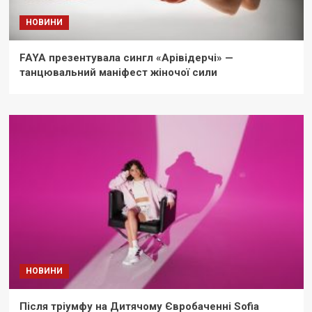
НОВИНИ
FAYA презентувала сингл «Арівідерчі» —
танцювальний маніфест жіночої сили
НОВИНИ
Після тріумфу на Дитячому Євробаченні Sofia