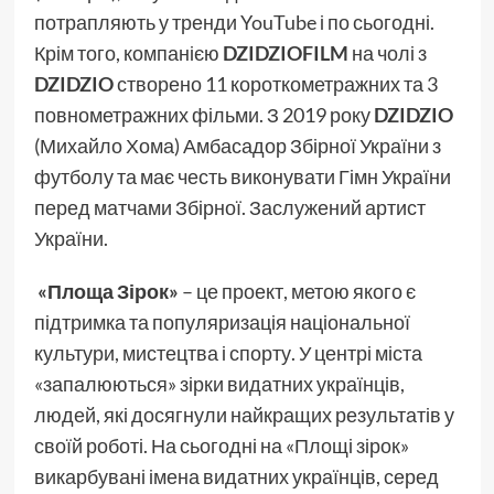
потрапляють у тренди YouTube і по сьогодні.
Крім того, компанією
DZIDZIOFILM
на чолі з
DZIDZIO
створено 11 короткометражних та 3
повнометражних фільми. З 2019 року
DZIDZIO
(Михайло Хома) Амбасадор Збірної України з
футболу та має честь виконувати Гімн України
перед матчами Збірної. Заслужений артист
України.
«Площа Зірок»
– це проект, метою якого є
підтримка та популяризація національної
культури, мистецтва і спорту. У центрі міста
«запалюються» зірки видатних українців,
людей, які досягнули найкращих результатів у
своїй роботі. На сьогодні на «Площі зірок»
викарбувані імена видатних українців, серед