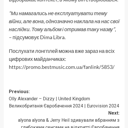
“Ми намагались не експлуатувати тему
війни, але вона, однозначно наклала на нас свої
наслідки. Тому альбом і отримав таку назву”
,
– підсумовує Dima Libra.
Послухати лонгплей можна вже зараз на всіх
цифрових майданчиках:
https://promo.bestmusic.com.ua/fanlink/5853/
Post
Previous:
Olly Alexander – Dizzy | United Kingdom
navigation
Великобританія Євробачення 2024 | Eurovision 2024
Next:
alyona alyona & Jerry Heil здивували вбранням з
глибокими сенсами на відкритті Євробачення