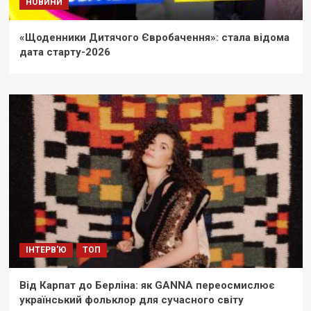
НОВИНИ
«Щоденники Дитячого Євробачення»: стала відома
дата старту-2026
ІНТЕРВ'Ю
ТОП
Від Карпат до Берліна: як GANNA переосмислює
український фольклор для сучасного світу