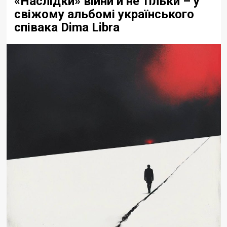
«Наслідки» війни й не тільки – у
свіжому альбомі українського
співака Dima Libra