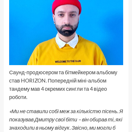
Саунд-продюсером та бітмейкером альбому
став
HORIZON
. Попередній
міні-альбом
тандему мав 4 окремих сингли та 4 відео
роботи.
«Ми не ставили собі меж за кількістю пісень. Я
показував Дмитру свої біти – він обирав ті, які
знаходили в ньому відгук. Звісно, ми могли б