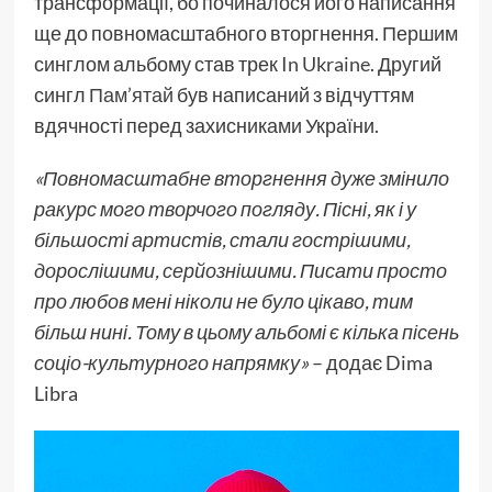
трансформації, бо починалося його написання
ще до повномасштабного вторгнення. Першим
синглом альбому став трек
In Ukraine
. Другий
сингл
Пам’ятай
був написаний з відчуттям
вдячності перед захисниками України.
«Повномасштабне вторгнення дуже змінило
ракурс мого творчого погляду. Пісні, як і у
більшості артистів, стали гострішими,
дорослішими, серйознішими. Писати просто
про любов мені ніколи не було цікаво, тим
більш нині. Тому в цьому альбомі є кілька пісень
соціо-культурного напрямку»
– додає Dima
Libra