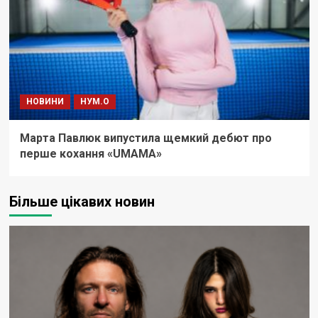
НОВИНИ
НУМ.О
Марта Павлюк випустила щемкий дебют про
перше кохання «UМАМА»
Більше цікавих новин