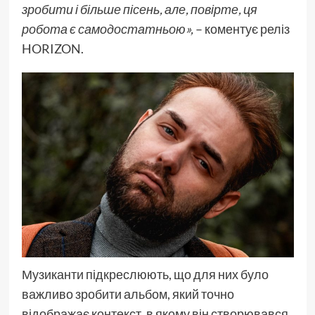
зробити і більше пісень, але, повірте, ця
робота є самодостатньою»,
– коментує реліз
HORIZON.
Музиканти підкреслюють, що для них було
важливо зробити альбом, який точно
відображає контекст, в якому він створювався.