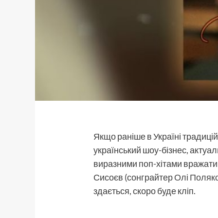
Якщо раніше в Україні традиц
український шоу-бізнес, актуал
виразними поп-хітами вражати
Сисоєв (сонграйтер
Олі Поляк
здається, скоро буде кліп.