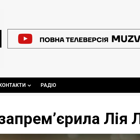
КОНТАКТИ
РАДІО
запрем’єрила Лія Л