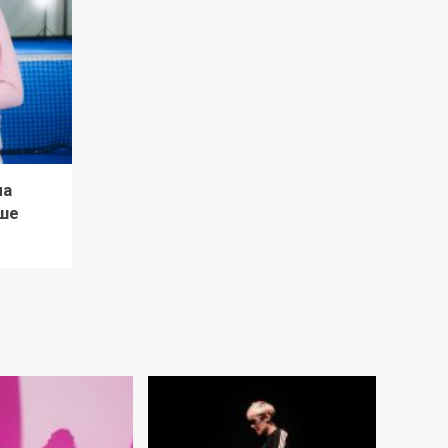
ла
ше