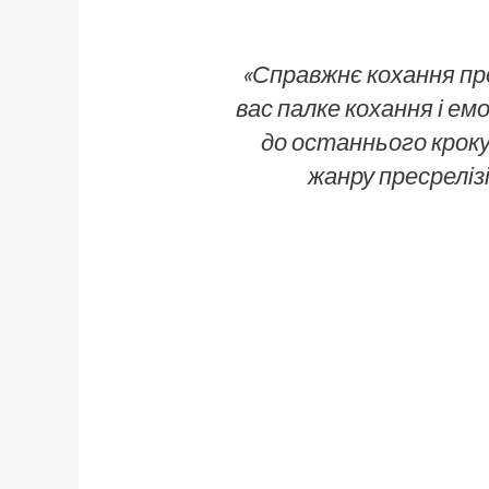
«Справжнє кохання про
вас палке кохання і ем
до останнього кроку
жанру пресреліз