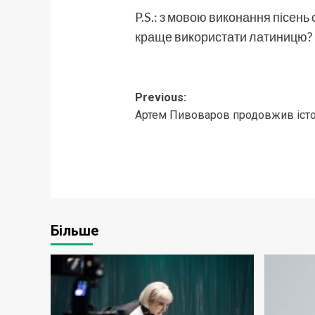
P.S.: з мовою виконання пісень
краще використати латиницю?
Post
Previous:
Артем Пивоваров продовжив істо
navigation
Більше