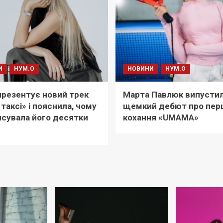
И
НУМ.О
НОВИНИ
НУМ.О
i презентує новий трек
Марта Павлюк випусти
 таксі» і пояснила, чому
щемкий дебют про пер
сувала його десятки
кохання «UМАМА»