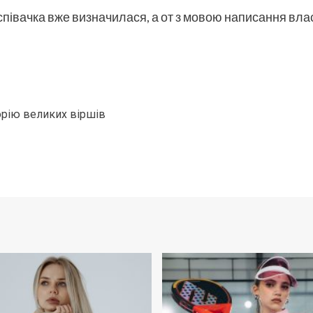
 співачка вже визначилася, а от з мовою написання вла
рію великих віршів