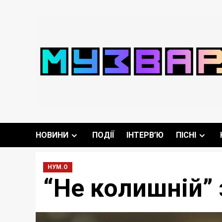
Перейти
до
вмісту
НОВИНИ
ПОДІЇ
ІНТЕРВ’Ю
ПІСНІ
НУМ.О
“Не колишній” 