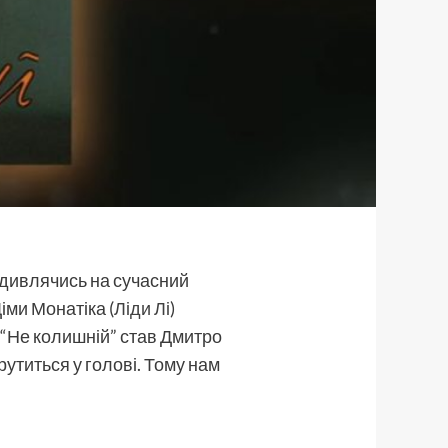
 дивлячись на сучасний
іми Монатіка (
Ліди Лі
)
и “Не колишній” став Дмитро
 крутиться у голові. Тому нам