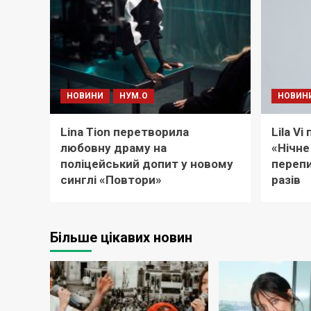
НОВИНИ
НУМ.О
НОВИН
Lina Tion перетворила
Lila V
любовну драму на
«Нічне
поліцейський допит у новому
перепи
синглі «Повтори»
разів
Більше цікавих новин