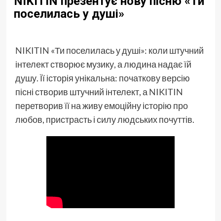
NIKITIN презентує нову пісню «Ти
поселилась у душі»
NIKITIN
«Ти поселилась у душі»: коли штучний
інтелект створює музику, а людина надає їй
душу. Її історія унікальна: початкову версію
пісні створив штучний інтелект, а
NIKITIN
перетворив її на живу емоційну історію про
любов, пристрасть і силу людських почуттів.