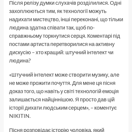
Після релізу думки слухачів розділилися. Одні
захоплюються тим, як технології можуть
надихати мистецтво, інші переконані, що тільки
людина здатна співати так, щоб по-
справжньому торкнутися серця. Коментарі під
постами артиста перетворилися на активну
дискусію – хто кращий: штучний інтелект чи
людина?
«Штучний інтелект може створити музику, але
не може прожити почуття. Для мене ця пісня
доказ того, що навіть у світі технологій емоція
залишається найціннішою. Я просто дав цій
історії дихати людським серцем», – коментує
NIKITIN.
Пісня розповідає історію чоловіка, який