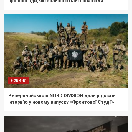
про спогади, які залишаються назавжди
НОВИНИ
Репери-військові NORD DIVISION дали рідкісне
інтерв’ю у новому випуску «Фронтової Студії»