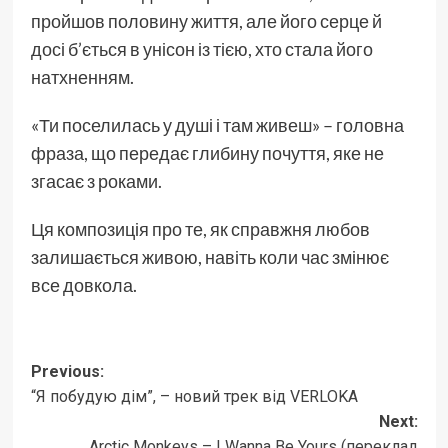
пройшов половину життя, але його серце й
досі б’ється в унісон із тією, хто стала його
натхненням.
«Ти поселилась у душі і там живеш» – головна
фраза, що передає глибину почуття, яке не
згасає з роками.
Ця композиція про те, як справжня любов
залишається живою, навіть коли час змінює
все довкола.
Post
Previous:
“Я побудую дім”, – новий трек від VERLOKA
navigation
Next:
Arctic Monkeys – I Wanna Be Yours (переклад