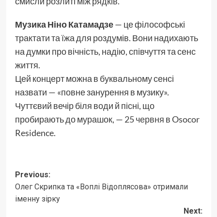
смисли розлиті між рядків.
Музика Ніно Катамадзе
— це філософські
трактати та їжа для роздумів. Вони надихають
на думки про вічність, надію, співчуття та сенс
життя.
Цей концерт можна в буквальному сенсі
назвати — «повне занурення в музику».
Чуттєвий вечір біля води й пісні, що
пробирають до мурашок, —
25 червня
в Osocor
Residence.
Post
Previous:
Олег Скрипка та «Воплі Відоплясова» отримали
navigation
іменну зірку
Next: