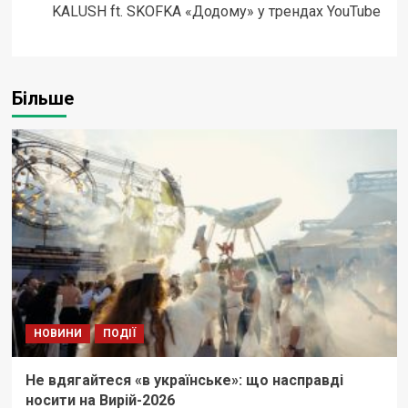
KALUSH ft. SKOFKA «Додому» у трендах YouTube
Більше
НОВИНИ
ПОДІЇ
Не вдягайтеся «в українське»: що насправді
носити на Вирій-2026