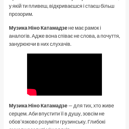
у якій ти пливеш, відкриваєшся і стаєш більш
прозорим.
Музика Ніно Катамадзе
не має рамок і
аналогів. Адже вона співає не слова, а почуття,
занурюючи в них слухачів.
Музика Ніно Катамадзе
— для тих, хто живе
серцем. Аби впустити її в душу, зовсім не
обов’язково розуміти грузинську. Глибокі