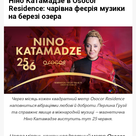
Ніно Катамадзе в Osocor
Residence: чарівна феєрія музики
на березі озера
Через місяць кожен квадратний метр Osocor Residence
наповниться вібраціями любові й доброти. Перлина Грузії
та справжнє явище в міжнародній музиці — магнетична
Ніно Катамадзе виступить тут 25 червня.
Через місяць кожен квадратний метр
Osocor