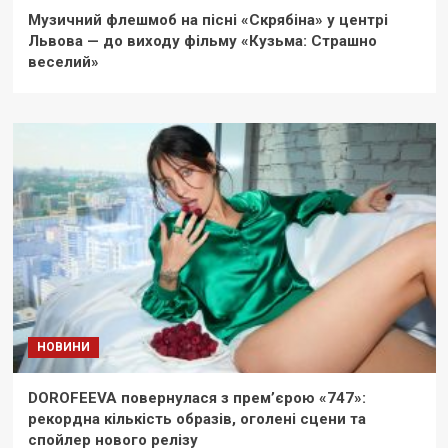
Музичний флешмоб на пісні «Скрябіна» у центрі
Львова — до виходу фільму «Кузьма: Страшно
веселий»
НОВИНИ
DOROFEEVA повернулася з прем’єрою «747»:
рекордна кількість образів, оголені сцени та
спойлер нового релізу