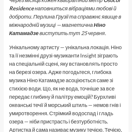
Residence
наповниться вібраціями любові й
доброти. Перлина Грузії та справжнє явище в
міжнародній музиці — магнетична
Ніно
Катамадзе
виступить тут
25 червня
.
Унікальному артисту — унікальна локація. Ніно
та її незмінні друзі-музиканти Insight зіграють
на спеціальній сцені, яку встановлять просто
на березі озера. Адже погодьтеся, глибока
музика Ніно Катамадзе асоціюється саме зі
стихією води. Що, як не вода, точніше за все
передає глибину й палітру емоцій? Бурхливі
океанські течії й морський штиль — немов гнів і
умиротворення. Стрімкий водоспад і гладь
озера — ніби пристрасть і безтурботність.
Артистка й сама називає музику течією. Течією,