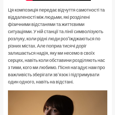
Ця композиція передає відчуття самотності та
віддаленості між людьми, які розділені
фізичними відстанями та життєвими
ситуаціями. У ній станції та лінії символізують
розлуку, коли рідні люди роз’їжджаються по
різних містах. Але поприа тисячі доріг
залишається надія, яку ми несемо в своїх
серцях, навіть коли обставини розділяють нас
з тими, кого ми любимо. Пісня нагадує нам про
важливість зберігати зв’язок і підтримувати
один одного, навіть на відстані.