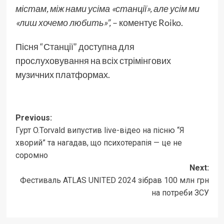
містам, між нами усіма «станції», але усім ми
«лиш хочемо любить»”,
– коментує Roiko.
Пісня “Станції” доступна для
прослуховування на всіх стрімінгових
музичних платформах.
Post
Previous:
Гурт O.Torvald випустив live-відео на пісню “Я
navigation
хворий” та нагадав, що психотерапія — це не
соромно
Next:
Фестиваль ATLAS UNITED 2024 зібрав 100 млн грн
на потреби ЗСУ