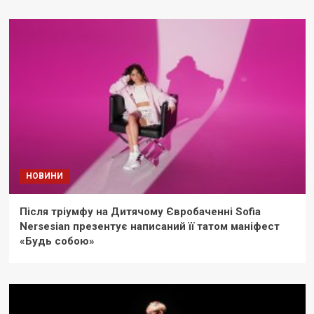
НОВИНИ
Після тріумфу на Дитячому Євробаченні Sofia
Nersesian презентує написаний її татом маніфест
«Будь собою»