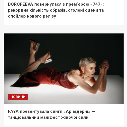
DOROFEEVA повернулася з прем’єрою «747»:
рекордна кількість образів, оголені сцени та
спойлер нового релізу
НОВИНИ
FAYA презентувала сингл «Арівідерчі» —
танцювальний маніфест жіночої сили