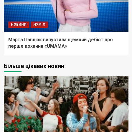
НОВИНИ
НУМ.О
Марта Павлюк випустила щемкий дебют про
перше кохання «UМАМА»
Більше цікавих новин